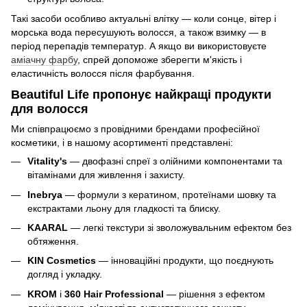
Такі засоби особливо актуальні влітку — коли сонце, вітер і
морська вода пересушують волосся, а також взимку — в
період перепадів температур. А якщо ви використовуєте
аміачну фарбу
, спрей допоможе зберегти м'якість і
еластичність волосся після фарбування.
Beautiful Life пропонує найкращі продукти
для волосся
Ми співпрацюємо з провідними брендами професійної
косметики, і в нашому асортименті представлені:
Vitality's
— двофазні спреї з олійними компонентами та
вітамінами для живлення і захисту.
Inebrya
— формули з кератином, протеїнами шовку та
екстрактами льону для гладкості та блиску.
KAARAL
— легкі текстури зі зволожувальним ефектом без
обтяження.
KIN Cosmetics
— інноваційні продукти, що поєднують
догляд і укладку.
KROM
і
360 Hair Professional
— рішення з ефектом