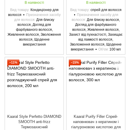
В наявності
В наявності
Вид товару
Кондиціонер для
Вид товару
спрей для волосся
волосся
Призначення засобу
Призначення засобу для
для волосся
Для блиску
волосся
Для блиску волосся,
волосся, Догляд для
Догляд для фарбуваного
фарбуваного волосся,
волосся, Живлення волосся,
Живлення волосся, Зволоження
Захист від пухнастості, Захищає
волосся, Щоденне
від ламкості волосся,
використання
Зволоження волосся, Щоденне
використання
Об'єм
100 мл
−11%
−15%
Kaaral Style Perfetto DIAMOND
Kaaral Purify Filler Спрей-
SMOOTH anti-frizz
наповнювач з кератином і
Термозахисний
гіалуроновою кислотою для