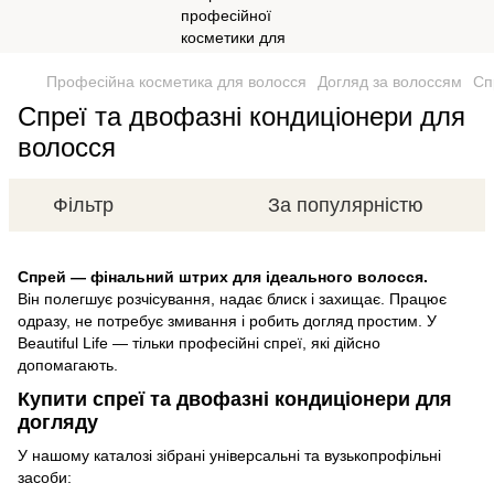
Професійна косметика для волосся
Догляд за волоссям
Сп
Спреї та двофазні кондиціонери для
волосся
Фільтр
За популярністю
Спрей — фінальний штрих для ідеального волосся.
Він полегшує розчісування, надає блиск і захищає. Працює
одразу, не потребує змивання і робить догляд простим. У
Beautiful Life — тільки професійні спреї, які дійсно
допомагають.
Купити спреї та двофазні кондиціонери для
догляду
У нашому каталозі зібрані універсальні та вузькопрофільні
засоби: