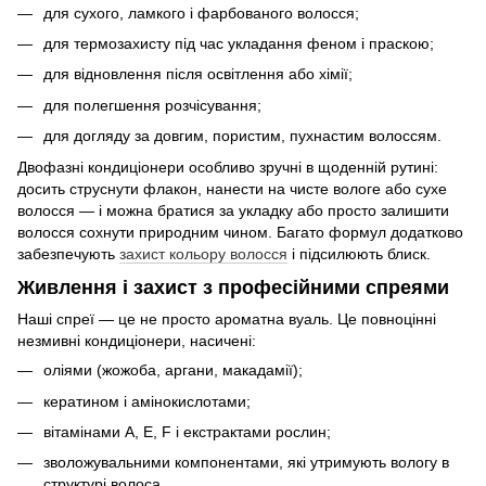
для сухого, ламкого і фарбованого волосся;
для термозахисту під час укладання феном і праскою;
для відновлення після освітлення або хімії;
для полегшення розчісування;
для догляду за довгим, пористим, пухнастим волоссям.
Двофазні кондиціонери особливо зручні в щоденній рутині:
досить струснути флакон, нанести на чисте вологе або сухе
волосся — і можна братися за укладку або просто залишити
волосся сохнути природним чином. Багато формул додатково
забезпечують
захист кольору волосся
і підсилюють блиск.
Живлення і захист з професійними спреями
Наші спреї — це не просто ароматна вуаль. Це повноцінні
незмивні кондиціонери, насичені:
оліями (жожоба, аргани, макадамії);
кератином і амінокислотами;
вітамінами A, E, F і екстрактами рослин;
зволожувальними компонентами, які утримують вологу в
структурі волоса.