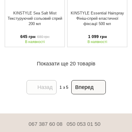
KINSTYLE Sea Salt Mist
KINSTYLE Essential Hairspray
Текстуруючий сольовий спрей
Фініш-спрей еластичної
200 мл
фіксації 500 мл
645 грн
1 099 грн
680 грн
В наявності
В наявності
Показати ще 20 товарів
Назад
Вперед
1
з 5
067 387 60 08
050 053 01 50