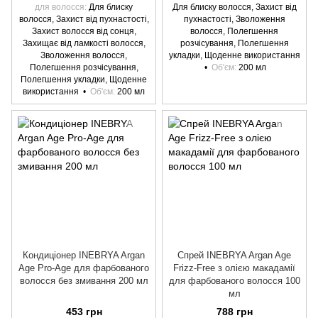
для волосся
Для блиску
Для блиску волосся, Захист від
волосся, Захист від пухнастості,
пухнастості, Зволоження
Захист волосся від сонця,
волосся, Полегшення
Захищає від ламкості волосся,
розчісування, Полегшення
Зволоження волосся,
укладки, Щоденне використання
Полегшення розчісування,
Об'єм
200 мл
Полегшення укладки, Щоденне
використання
Об'єм
200 мл
Кондиціонер INEBRYA Argan
Спрей INEBRYA Argan Age
Age Pro-Age для фарбованого
Frizz-Free з олією макадамії
волосся без змивання 200 мл
для фарбованого волосся 100
мл
453 грн
788 грн