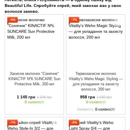
Beautiful Life. Спробуйте спрей, який закохає вас у своє
волосся заново.
−4%
−7%
Захисне молочко "Сонячне"
Термозахисне молочко
KINACTIF Nº6 SUNCARE Sun
Vitality's Weho Magic Styling —
Protective Milk, 200 мл
для укладання та захисту
волосся, 200 мл
1 145 грн
958 грн
1 196 грн
1 030 грн
В наявності
В наявності
Наявність
В наявності
−7%
−5%