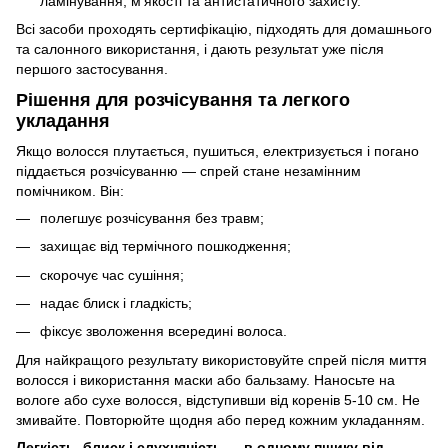
ламінування, м'якості та антистатичного захисту.
Всі засоби проходять сертифікацію, підходять для домашнього
та салонного використання, і дають результат уже після
першого застосування.
Рішення для розчісування та легкого
укладання
Якщо волосся плутається, пушиться, електризується і погано
піддається розчісуванню — спрей стане незамінним
помічником. Він:
полегшує розчісування без травм;
захищає від термічного пошкодження;
скорочує час сушіння;
надає блиск і гладкість;
фіксує зволоження всередині волоса.
Для найкращого результату використовуйте спрей після миття
волосся і використання маски або бальзаму. Наносьте на
вологе або сухе волосся, відступивши від коренів 5-10 см. Не
змивайте. Повторюйте щодня або перед кожним укладанням.
Легкість, блиск і слухняність — в одному пшику від