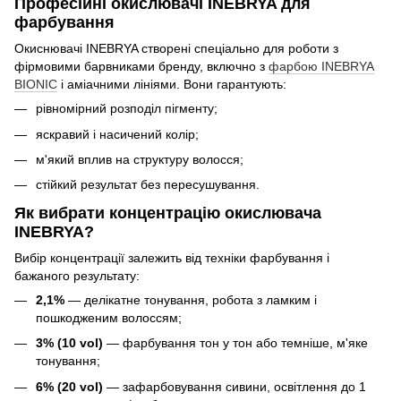
Професійні окислювачі INEBRYA для
фарбування
Окиснювачі INEBRYA створені спеціально для роботи з
фірмовими барвниками бренду, включно з
фарбою INEBRYA
BIONIC
і аміачними лініями. Вони гарантують:
рівномірний розподіл пігменту;
яскравий і насичений колір;
м'який вплив на структуру волосся;
стійкий результат без пересушування.
Як вибрати концентрацію окислювача
INEBRYA?
Вибір концентрації залежить від техніки фарбування і
бажаного результату:
2,1%
— делікатне тонування, робота з ламким і
пошкодженим волоссям;
3% (10 vol)
— фарбування тон у тон або темніше, м'яке
тонування;
6% (20 vol)
— зафарбовування сивини, освітлення до 1