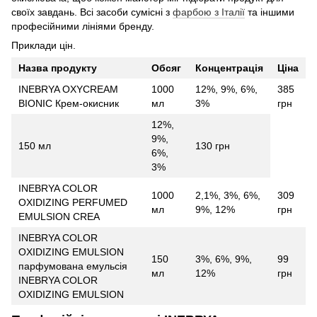
своїх завдань. Всі засоби сумісні з
фарбою з Італії
та іншими
професійними лініями бренду.
Приклади цін.
Назва продукту
Обсяг
Концентрація
Ціна
INEBRYA OXYCREAM
1000
12%, 9%, 6%,
385
BIONIC Крем-окисник
мл
3%
грн
12%,
9%,
150 мл
130 грн
6%,
3%
INEBRYA COLOR
1000
2,1%, 3%, 6%,
309
OXIDIZING PERFUMED
мл
9%, 12%
грн
EMULSION CREA
INEBRYA COLOR
OXIDIZING EMULSION
150
3%, 6%, 9%,
99
парфумована емульсія
мл
12%
грн
INEBRYA COLOR
OXIDIZING EMULSION