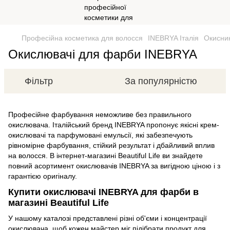
Професійна косметика для волосся
INEBRYA Італія
Окисни
Окислювачі для фарби INEBRYA
Фільтр
За популярністю
Професійне фарбування неможливе без правильного
окислювача. Італійський бренд INEBRYA пропонує якісні крем-
окислювачі та парфумовані емульсії, які забезпечують
рівномірне фарбування, стійкий результат і дбайливий вплив
на волосся. В інтернет-магазині Beautiful Life ви знайдете
повний асортимент окислювачів INEBRYA за вигідною ціною і з
гарантією оригіналу.
Купити окислювачі INEBRYA для фарби в
магазині Beautiful Life
У нашому каталозі представлені різні об'єми і концентрації
окислювача, щоб кожен майстер міг підібрати продукт для