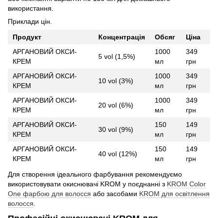
використання.
Приклади цін.
Продукт
Концентрація
Обсяг
Ціна
АРГАНОВИЙ ОКСИ-
1000
349
5 vol (1,5%)
КРЕМ
мл
грн
АРГАНОВИЙ ОКСИ-
1000
349
10 vol (3%)
КРЕМ
мл
грн
АРГАНОВИЙ ОКСИ-
1000
349
20 vol (6%)
КРЕМ
мл
грн
АРГАНОВИЙ ОКСИ-
150
149
30 vol (9%)
КРЕМ
мл
грн
АРГАНОВИЙ ОКСИ-
150
149
40 vol (12%)
КРЕМ
мл
грн
Для створення ідеального фарбування рекомендуємо
використовувати окиснювачі KROM у поєднанні з
KROM Color
One фарбою для волосся
або засобами
KROM для освітлення
волосся
.