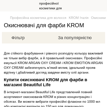
Професійна косметика для волосся
KROM Італія
Окисники
Окиснювачі для фарби KROM
Фільтр
За популярністю
Для стійкого фарбування і рівного розподілу кольору важливий
не тільки вибір фарби, а й правильний окиснювач. Професійні
емульсії KROM ARGAN OXY CREAM і KROM EMOTION ARGAN
OXY CREAM забезпечують м'який вплив, ідеальний прояв
відтінку і дбайливий догляд завдяки вмісту олії аргани.
Купити окиснювачі KROM для фарби в
магазині Beautiful Life
В інтернет-магазині Beautiful Life представлений повний
асортимент окиснювачів KROM в різних концентраціях і
обсягах. Ви можете вибрати професійні флакони по 1000 мл
або компактні варіанти по 150 мл для домашнього