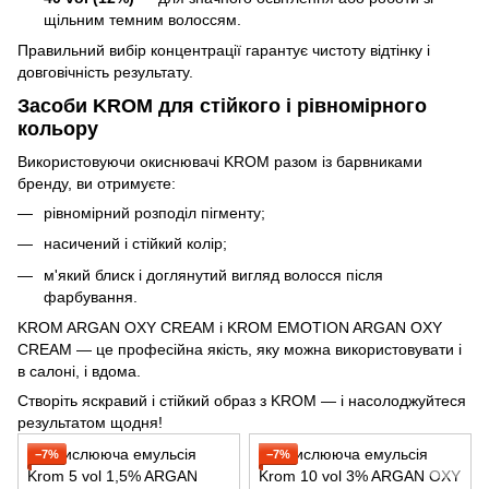
щільним темним волоссям.
Правильний вибір концентрації гарантує чистоту відтінку і
довговічність результату.
Засоби KROM для стійкого і рівномірного
кольору
Використовуючи окиснювачі KROM разом із барвниками
бренду, ви отримуєте:
рівномірний розподіл пігменту;
насичений і стійкий колір;
м'який блиск і доглянутий вигляд волосся після
фарбування.
KROM ARGAN OXY CREAM і KROM EMOTION ARGAN OXY
CREAM — це професійна якість, яку можна використовувати і
в салоні, і вдома.
Створіть яскравий і стійкий образ з KROM — і насолоджуйтеся
результатом щодня!
−7%
−7%