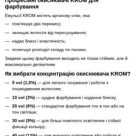
Професійні окиснювачі KROM для
фарбування
Емульсії KROM містять арганову олію, яка:
пом'якшує дію перекису;
захищає волосся від пересушування;
надає блиск і еластичність;
полегшує розподіл складу по пасмах.
Завдяки цьому фарбування виходить не тільки стійким, але й
максимально делікатним.
Як вибрати концентрацію окиснювача KROM?
5 vol (1,5%)
— для легкого тонування і роботи з
пошкодженим волоссям;
10 vol (3%)
— щадне фарбування і надання блиску;
20 vol (6%)
— стандартне фарбування тон в тон або на
тон світліше;
30 vol (9%)
— для більш помітного освітлення і стійкої
фіксації кольору;
40 vol (12%)
— для значного освітлення або роботи зі