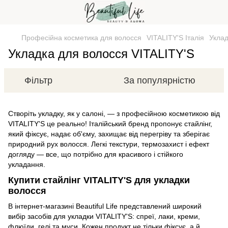
Професійна косметика для волосся
VITALITY'S Італія
Укла
Укладка для волосся VITALITY'S
Фільтр
За популярністю
Створіть укладку, як у салоні, — з професійною косметикою від
VITALITY'S це реально! Італійський бренд пропонує стайлінг,
який фіксує, надає об'єму, захищає від перегріву та зберігає
природний рух волосся. Легкі текстури, термозахист і ефект
догляду — все, що потрібно для красивого і стійкого
укладання.
Купити стайлінг VITALITY'S для укладки
волосся
В інтернет-магазині Beautiful Life представлений широкий
вибір засобів для укладки VITALITY'S: спреї, лаки, креми,
флюїди, гелі та муси. Кожен продукт не тільки фіксує, а й