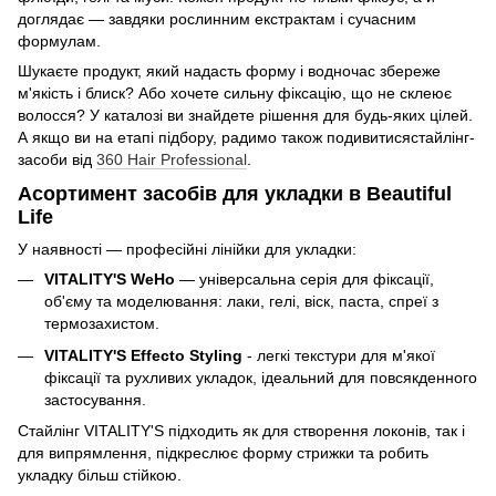
доглядає — завдяки рослинним екстрактам і сучасним
формулам.
Шукаєте продукт, який надасть форму і водночас збереже
м'якість і блиск? Або хочете сильну фіксацію, що не склеює
волосся? У каталозі ви знайдете рішення для будь-яких цілей.
А якщо ви на етапі підбору, радимо також подивитисястайлінг-
засоби від
360 Hair Professional
.
Асортимент засобів для укладки в Beautiful
Life
У наявності — професійні лінійки для укладки:
VITALITY'S WeHo
— універсальна серія для фіксації,
об'єму та моделювання: лаки, гелі, віск, паста, спреї з
термозахистом.
VITALITY'S Effecto Styling
- легкі текстури для м'якої
фіксації та рухливих укладок, ідеальний для повсякденного
застосування.
Стайлінг VITALITY'S підходить як для створення локонів, так і
для випрямлення, підкреслює форму стрижки та робить
укладку більш стійкою.