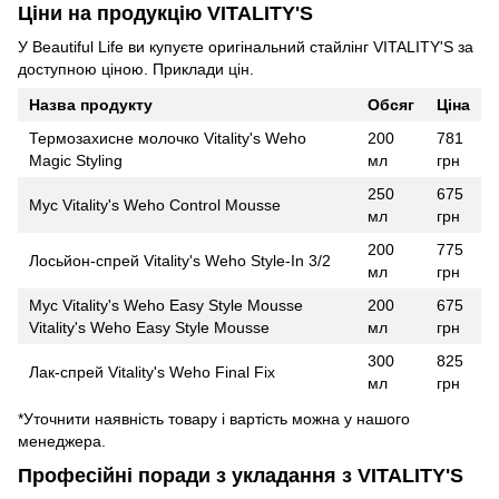
Ціни на продукцію VITALITY'S
У Beautiful Life ви купуєте оригінальний стайлінг VITALITY'S за
доступною ціною. Приклади цін.
Назва продукту
Обсяг
Ціна
Термозахисне молочко Vitality's Weho
200
781
Magic Styling
мл
грн
250
675
Мус Vitality's Weho Control Mousse
мл
грн
200
775
Лосьйон-спрей Vitality's Weho Style-In 3/2
мл
грн
Мус Vitality's Weho Easy Style Mousse
200
675
Vitality's Weho Easy Style Mousse
мл
грн
300
825
Лак-спрей Vitality's Weho Final Fix
мл
грн
*Уточнити наявність товару і вартість можна у нашого
менеджера.
Професійні поради з укладання з VITALITY'S