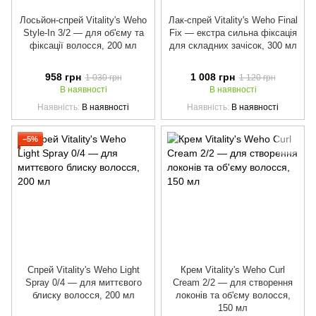
Лосьйон-спрей Vitality's Weho
Лак-спрей Vitality's Weho Final
Style-In 3/2 — для об'єму та
Fix — екстра сильна фіксація
фіксації волосся, 200 мл
для складних зачісок, 300 мл
958 грн
1 008 грн
1 030 грн
1 120 грн
В наявності
В наявності
Наявність
В наявності
Наявність
В наявності
−5%
Спрей Vitality's Weho Light
Крем Vitality's Weho Curl
Spray 0/4 — для миттєвого
Cream 2/2 — для створення
блиску волосся, 200 мл
локонів та об'єму волосся,
150 мл