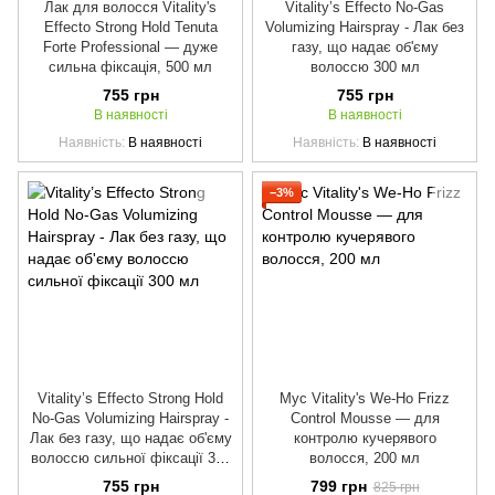
Лак для волосся Vitality's
Vitality’s Effecto No-Gas
Effecto Strong Hold Tenuta
Volumizing Hairspray - Лак без
Forte Professional — дуже
газу, що надає об'єму
сильна фіксація, 500 мл
волоссю 300 мл
755 грн
755 грн
В наявності
В наявності
Наявність
В наявності
Наявність
В наявності
−3%
Vitality’s Effecto Strong Hold
Мус Vitality's We-Ho Frizz
No-Gas Volumizing Hairspray -
Control Mousse — для
Лак без газу, що надає об'єму
контролю кучерявого
волоссю сильної фіксації 300
волосся, 200 мл
мл
755 грн
799 грн
825 грн