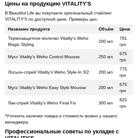
Цены на продукцию VITALITY'S
В Beautiful Life вы покупаете оригинальный стайлинг
VITALITY'S по доступной цене. Примеры цен.
Название продукта
Объём
Цена
Термозащитное молочко Vitality's Weho
781
200 мл
Magic Styling
грн
675
Мусс Vitality's Weho Control Mousse
250 мл
грн
775
Лосьон-спрей Vitality's Weho Style-In 3/2
200 мл
грн
675
Мусс Vitality's Weho Easy Style Mousse
200 мл
грн
825
Лак-спрей Vitality's Weho Final Fix
300 мл
грн
*Уточнить наличие товара и стоимость можно у нашего
менеджера.
Профессиональные советы по укладке с
VITALITY'S