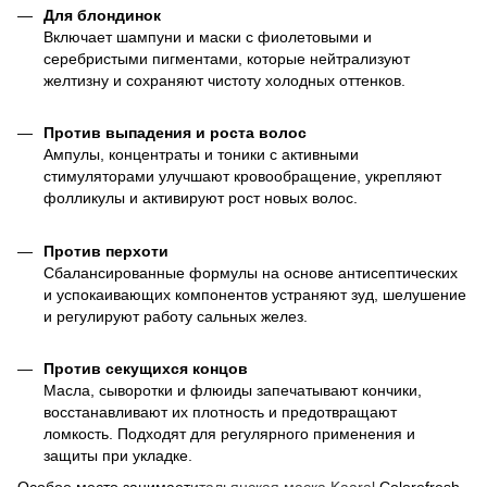
Для блондинок
Включает шампуни и маски с фиолетовыми и
серебристыми пигментами, которые нейтрализуют
желтизну и сохраняют чистоту холодных оттенков.
Против выпадения и роста волос
Ампулы, концентраты и тоники с активными
стимуляторами улучшают кровообращение, укрепляют
фолликулы и активируют рост новых волос.
Против перхоти
Сбалансированные формулы на основе антисептических
и успокаивающих компонентов устраняют зуд, шелушение
и регулируют работу сальных желез.
Против секущихся концов
Масла, сыворотки и флюиды запечатывают кончики,
восстанавливают их плотность и предотвращают
ломкость. Подходят для регулярного применения и
защиты при укладке.
Особое место занимает
итальянская маска Kaaral
Colorefresh