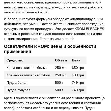
для мягкого осветления, идеально проявляя холодные или
нейтральные оттенки, а пудры — для интенсивной работы с
плотной или тёмной базой.
И белая, и голубая формулы обладают кондиционирующим
действием, что уменьшает ломкость и снижает повреждение
кутикулы во время процедуры. Это делает KROM BLEACHES
отличным решением как для полного осветления, так и для
техник мелирования, балаяжа или airtouch.
Осветлители KROM: цены и особенности
применения
Средство
Объём
Цена
Крем-осветлитель белый
250 мл
650 грн
Крем-осветлитель голубой
250 мл
499 грн
Пудра белая
500 г
749 грн
Пудра голубая
500 г
749 грн
Кремы применяются с окислителями различного процента (в
зависимости от желаемого уровня осветления и состояния
волос), работают стабильно и не пересушивают. Пудры