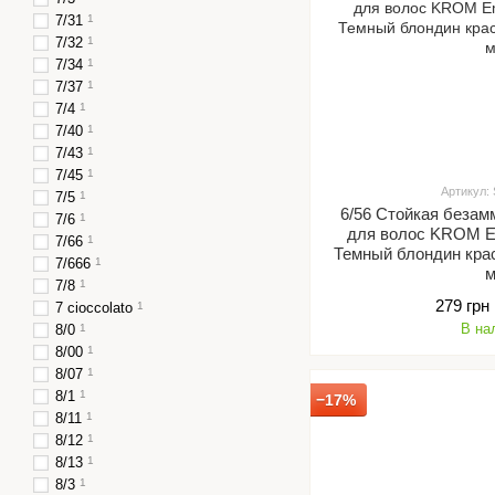
7/31
1
7/32
1
7/34
1
7/37
1
7/4
1
7/40
1
7/43
1
7/45
1
Артикул:
7/5
1
6/56 Стойкая безам
7/6
1
для волос KROM Em
7/66
1
Темный блондин кра
7/666
1
7/8
1
279 грн
7 cioccolato
1
В на
8/0
1
8/00
1
8/07
1
8/1
1
−17%
8/11
1
8/12
1
8/13
1
8/3
1