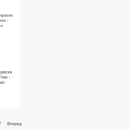
краска
ree -
 мл
7
Вперед