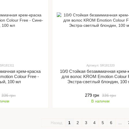
 SR181311
Артикул: SR181320
миачная крем-краска
10/0 Стойкая безаммиачная крем-
otion Colour Free -
для волос KROM Emotion Colour F
ый, 100 мл
Экстра-светлый блондин, 100
279 грн
336 грн
336 грн
личии
В наличии
Назад
1
2
3
4
5
6
...