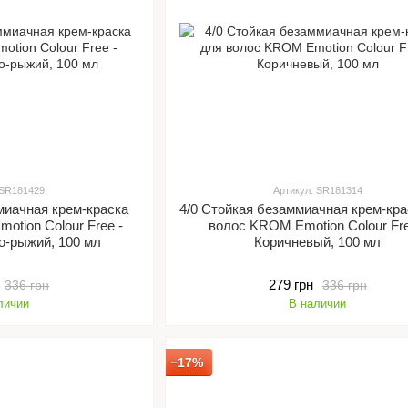
 SR181429
Артикул: SR181314
миачная крем-краска
4/0 Стойкая безаммиачная крем-кра
otion Colour Free -
волос KROM Emotion Colour Fre
о-рыжий, 100 мл
Коричневый, 100 мл
279 грн
336 грн
336 грн
личии
В наличии
−17%