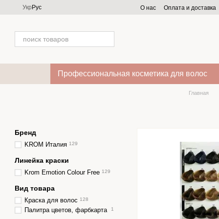
Перейти к основному контенту
Укр
Рус
О нас
Оплата и доставка
Профессиональная косметика для волос
Главная
Бренд
KROM Италия
129
Линейка краски
Krom Emotion Colour Free
129
Вид товара
Краска для волос
128
Палитра цветов, фарбкарта
1