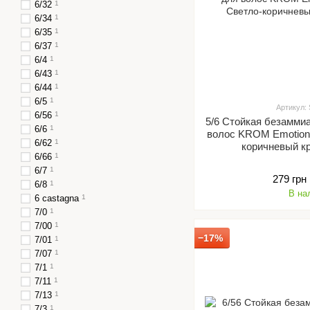
6/32
1
6/34
1
6/35
1
6/37
1
6/4
1
6/43
1
6/44
1
6/5
1
Артикул:
6/56
1
5/6 Стойкая безамми
6/6
1
волос KROM Emotion 
6/62
1
коричневый к
6/66
1
6/7
1
279 грн
6/8
1
В на
6 castagna
1
7/0
1
7/00
1
−17%
7/01
1
7/07
1
7/1
1
7/11
1
7/13
1
7/3
1