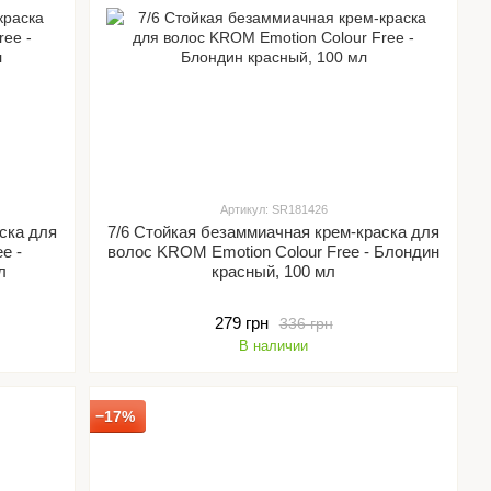
Артикул: SR181426
ска для
7/6 Стойкая безаммиачная крем-краска для
e -
волос KROM Emotion Colour Free - Блондин
л
красный, 100 мл
279 грн
336 грн
В наличии
−17%