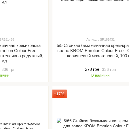
 SR181438
Артикул: SR181431
миачная крем-краска
5/5 Стойкая безаммиачная крем-кра
otion Colour Free -
волос KROM Emotion Colour Free - 
интенсивно радужный,
коричневый махагоновый, 100
0 мл
279 грн
336 грн
336 грн
личии
В наличии
−17%