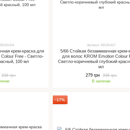
 SR181424
Артикул: SR181427
ачная крем-краска для
5/66 Стойкая безаммиачная крем-
Colour Free - Светло-
для волос KROM Emotion Colour F
расный, 100 мл
Светло-коричневый глубокий красн
мл
279 грн
336 грн
336 грн
личии
В наличии
−17%