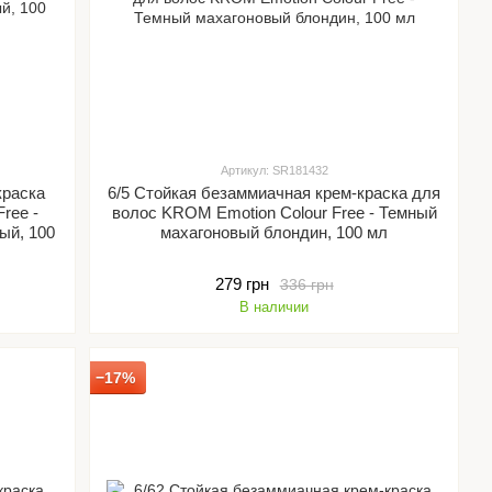
Артикул: SR181432
краска
6/5 Стойкая безаммиачная крем-краска для
ree -
волос KROM Emotion Colour Free - Темный
ый, 100
махагоновый блондин, 100 мл
279 грн
336 грн
В наличии
−17%