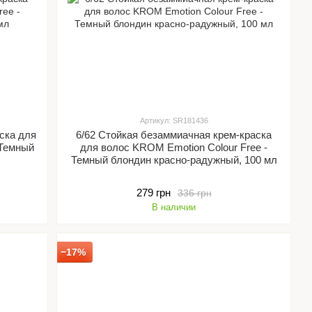
Артикул: SR181436
ска для
6/62 Стойкая безаммиачная крем-краска
 Темный
для волос KROM Emotion Colour Free -
Темный блондин красно-радужный, 100 мл
279 грн
336 грн
В наличии
−17%