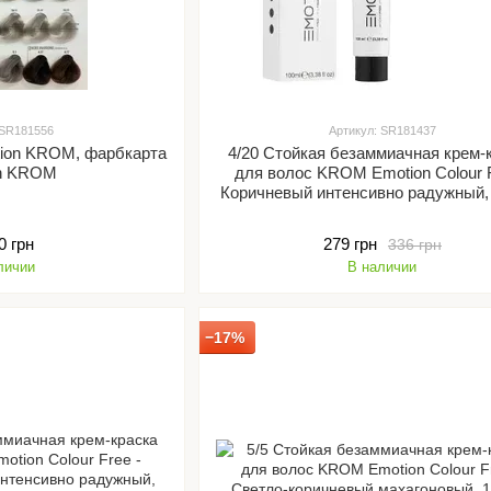
 SR181556
Артикул: SR181437
tion KROM, фарбкарта
4/20 Стойкая безаммиачная крем-
on KROM
для волос KROM Emotion Colour F
Коричневый интенсивно радужный,
0 грн
279 грн
336 грн
личии
В наличии
−17%