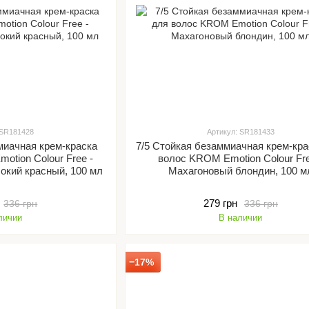
 SR181428
Артикул: SR181433
миачная крем-краска
7/5 Стойкая безаммиачная крем-кра
otion Colour Free -
волос KROM Emotion Colour Fre
окий красный, 100 мл
Махагоновый блондин, 100 м
279 грн
336 грн
336 грн
личии
В наличии
−17%