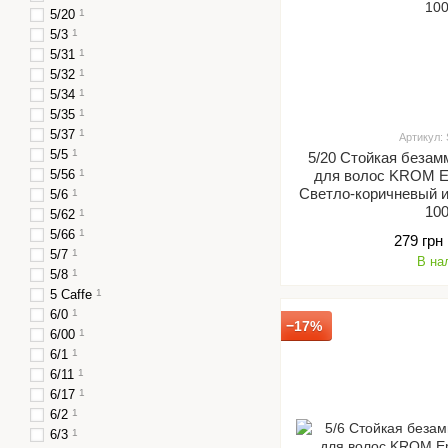
5/20
1
5/3
1
5/31
1
5/32
1
5/34
1
5/35
1
5/37
1
Артикул:
5/5
1
5/20 Стойкая безам
5/56
1
для волос KROM Em
Светло-коричневый 
5/6
1
10
5/62
1
5/66
1
279 грн
5/7
1
В на
5/8
1
5 Caffe
1
6/0
1
−17%
6/00
1
6/1
1
6/11
1
6/17
1
6/2
1
6/3
1