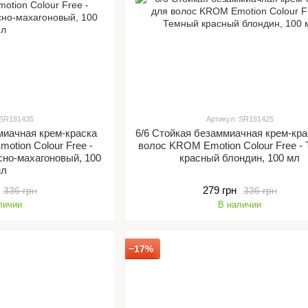
 SR181435
Артикул: SR181425
миачная крем-краска
6/6 Стойкая безаммиачная крем-кра
otion Colour Free -
волос KROM Emotion Colour Free -
сно-махагоновый, 100
красный блондин, 100 мл
мл
279 грн
336 грн
336 грн
личии
В наличии
−17%