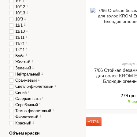
10/11
1
10/12
1
10/13
1
10/3
1
11/1
1
11/10
1
11/11
1
11/21
1
12/11
1
Бубл
1
Желтый
1
Артикул:
Зелений
1
7/66 Стойкая безам
Нейтральный
1
для волос KROM Em
Оранжевый
1
Блондин огненн
Светло-фиолетовый
1
Синий
1
279 грн
Сладкая вата
1
В на
Серебряный
1
Темно-фиолетовый
1
Фиолетовый
1
−17%
Красный
1
Объем краски