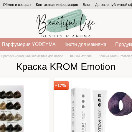
Обмен и возврат
Контактная информация
Блог
Договор публичной 
Парфумерия YODEYMA
Кисти для макияжа
Продукц
Профессиональная косметика для волос
KROM Италия
Краска Krom Emotion
Краска KROM Emotion
−17%