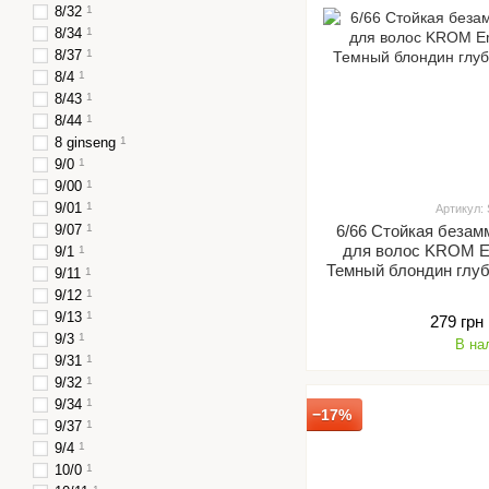
8/32
1
8/34
1
8/37
1
8/4
1
8/43
1
8/44
1
8 ginseng
1
9/0
1
9/00
1
9/01
1
Артикул:
9/07
1
6/66 Стойкая безам
для волос KROM Em
9/1
1
Темный блондин глуб
9/11
1
9/12
1
9/13
1
279 грн
9/3
1
В на
9/31
1
9/32
1
9/34
1
−17%
9/37
1
9/4
1
10/0
1