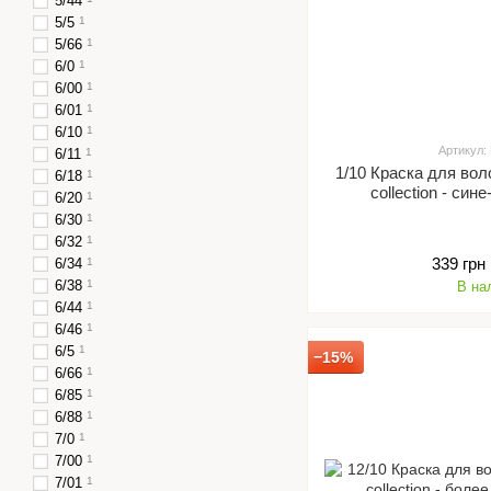
5/44
5/5
1
5/66
1
6/0
1
6/00
1
6/01
1
6/10
1
Артикул:
6/11
1
1/10 Краска для вол
6/18
1
collection - син
6/20
1
6/30
1
6/32
1
339 грн
6/34
1
6/38
1
В на
6/44
1
6/46
1
6/5
1
−15%
6/66
1
6/85
1
6/88
1
7/0
1
7/00
1
7/01
1