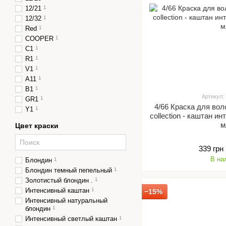
12/21
1
12/32
1
Red
1
COOPER
1
C1
1
R1
1
V1
1
А11
1
B1
1
Артикул:
GR1
1
4/66 Краска для вол
Y1
1
collection - каштан и
м
Цвет краски
339 грн
В на
Блондин
1
Блондин темный пепельный
1
Золотистый блондин .
1
Интенсивный каштан
1
−15%
Интенсивный натуральный
блондин
1
Интенсивный светлый каштан
1