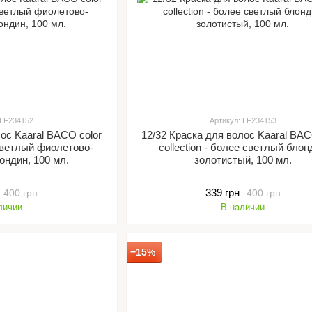
 LF234152
Артикул: LF234153
лос Kaaral BACO color
12/32 Краска для волос Kaaral BAC
а светлый фиолетово-
collection - более светлый бло
ондин, 100 мл.
золотистый, 100 мл.
339 грн
400 грн
400 грн
личии
В наличии
−15%