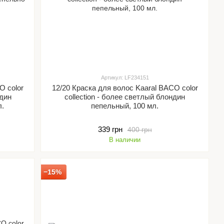
Артикул: LF234151
O color
12/20 Краска для волос Kaaral BACO color
ндин
collection - более светлый блондин
л.
пепельный, 100 мл.
339 грн
400 грн
В наличии
−15%