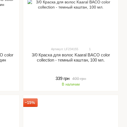
Артикул: LF234155
1
O color
3/0 Краска для волос Kaaral BACO color
ндин
collection - темный каштан, 100 мл.
339 грн
400 грн
В наличии
−15%