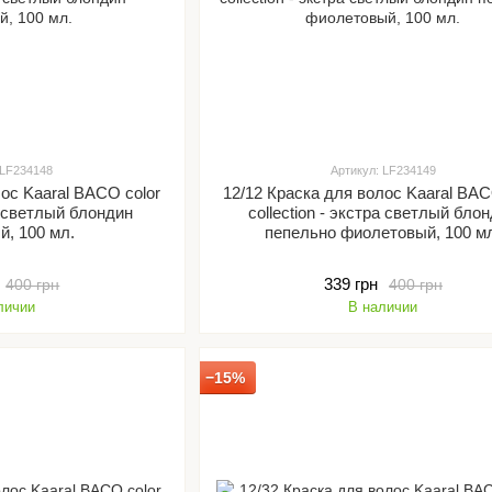
 LF234148
Артикул: LF234149
лос Kaaral BACO color
12/12 Краска для волос Kaaral BAC
ее светлый блондин
collection - экстра светлый бло
й, 100 мл.
пепельно фиолетовый, 100 м
339 грн
400 грн
400 грн
личии
В наличии
−15%