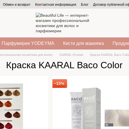
Обмен и возврат
Контактная информация
Блог
Договор публичной 
Парфумерия YODEYMA
Кисти для макияжа
Продукц
ессиональная косметика для волос
KAARAL Италия
Краска KAARAL Baco Colo
Краска KAARAL Baco Color
−15%