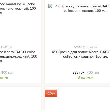
 LF234156
Артикул: LF234157
ос Kaaral BACO color
4/0 Краска для волос Kaaral BACO
нтенсивно-красный, 100
collection - каштан, 100 мл.
л.
339 грн
400 грн
400 грн
личии
В наличии
−15%