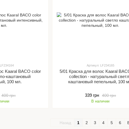
 LF234164
Артикул: LF234165
ос Kaaral BACO color
5/01 Краска для волос Kaaral BACO
ветло-каштановый
collection - натуральный свет
ый, 100 мл.
каштановый пепельный, 100 м
339 грн
400 грн
400 грн
личии
В наличии
Назад
1
2
3
4
5
6