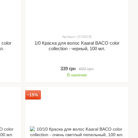
Артикул: LF234135
 color
1/0 Краска для волос Kaaral BACO color
л.
collection - черный, 100 мл.
339 грн
400 грн
В наличии
−15%