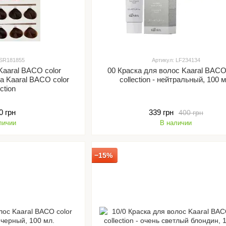
 SR181855
Артикул: LF234134
Kaaral BACO color
00 Краска для волос Kaaral BACO
та Kaaral BACO color
collection - нейтральный, 100 м
ection
0 грн
339 грн
400 грн
личии
В наличии
−15%