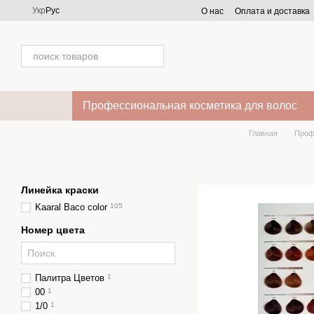
Перейти к основному контенту
Укр
Рус
О нас
Оплата и доставка
Профессиональная косметика для волос
Главная
Проф
Линейка краски
Kaaral Baco color
105
Номер цвета
Палитра Цветов
1
00
1
1/0
1