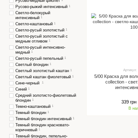
Русово-медный фиолет
Русово-рыжий интенсивный
1
Светло-белокурый
интенсивный
1
Светло-каштановый
1
Светло-русый золотистый
1
Светло-русый золотистый с
медным отливом
1
Светло-русый интенсивно-
медный
1
Светло-русый пепельный
1
Светлый блондин
1
Артикул:
Светлый золотистый каштан
1
5/00 Краска для вол
Светлый каштан фиолетовый
1
collection - с
Сине-черный
1
интенсивн
Синий
1
Средний золотисто-фиолетовый
блондин
1
339 грн
Темно-каштановый
1
В на
Темный блондин
1
Темный блондин интенсивный
1
Темный блондин красновато-
коричневый
1
Темный блондин, пепельно-