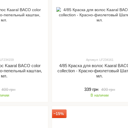
 LF234159
Артикул: LF234161
ос Kaaral BACO color
4/85 Краска для волос Kaaral BACO
ьно-пепельный каштан,
collection - Красно-фиолетовый Шат
 мл.
мл.
339 грн
400 грн
400 грн
личии
В наличии
−15%