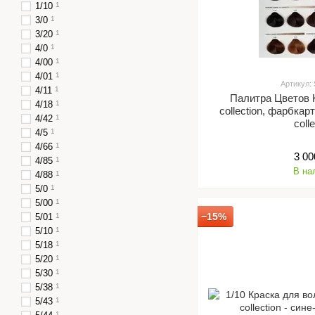
1/10
1
3/0
1
3/20
1
4/0
1
4/00
1
4/01
1
Артикул:
4/11
1
Палитра Цветов 
4/18
1
collection, фарбкар
4/42
1
coll
4/5
1
4/66
1
3 00
4/85
1
В на
4/88
1
5/0
1
5/00
1
−15%
5/01
1
5/10
1
5/18
1
5/20
1
5/30
1
5/38
1
5/43
1
1