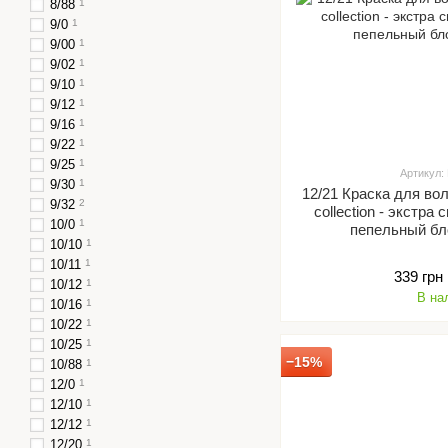
8/88
1
9/0
1
9/00
1
9/02
1
9/10
1
9/12
1
9/16
1
9/22
1
9/25
1
Артикул:
9/30
1
12/21 Краска для во
9/32
2
collection - экстр
10/0
1
пепельный бл
10/10
1
10/11
1
339 грн
10/12
1
В на
10/16
1
10/22
1
10/25
1
−15%
10/88
1
12/0
1
12/10
1
12/12
1
12/20
1