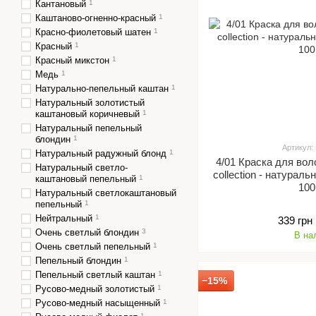
Кантановый
1
Каштаново-огненно-красный
1
Красно-фиолетовый шатен
1
Красный
1
Красный микстон
1
Медь
1
Натурально-пепельный каштан
1
Натуральный золотистый
каштановый коричневый
1
Натуральный пепельный
блондин
1
Артикул:
Натуральный радужный блонд
1
4/01 Краска для вол
Натуральный светло-
collection - натурал
каштановый пепельный
1
100
Натуральный светлокаштановый
пепельный
1
Нейтральный
1
339 грн
Очень светлый блондин
3
В на
Очень светлый пепельный
1
Пепельный блондин
1
Пепельный светлый каштан
1
−15%
Русово-медный золотистый
1
Русово-медный насыщенный
1
1