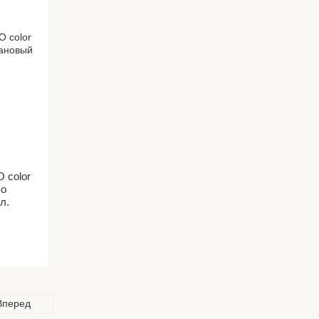
 color
ло
л.
Вперед