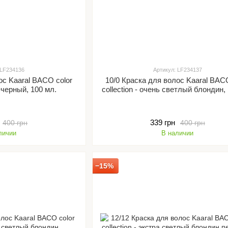
 LF234136
Артикул: LF234137
ос Kaaral BACO color
10/0 Краска для волос Kaaral BACO
е-черный, 100 мл.
collection - очень светлый блондин,
339 грн
400 грн
400 грн
личии
В наличии
−15%