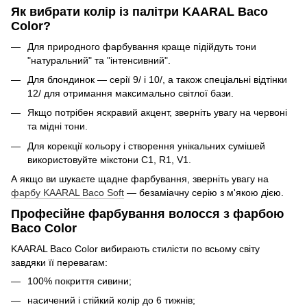
Як вибрати колір із палітри KAARAL Baco
Color?
Для природного фарбування краще підійдуть тони
"натуральний" та "інтенсивний".
Для блондинок — серії 9/ і 10/, а також спеціальні відтінки
12/ для отримання максимально світлої бази.
Якщо потрібен яскравий акцент, зверніть увагу на червоні
та мідні тони.
Для корекції кольору і створення унікальних сумішей
використовуйте мікстони C1, R1, V1.
А якщо ви шукаєте щадне фарбування, зверніть увагу на
фарбу KAARAL Baco Soft
— безаміачну серію з м'якою дією.
Професійне фарбування волосся з фарбою
Baco Color
KAARAL Baco Color вибирають стилісти по всьому світу
завдяки її перевагам:
100% покриття сивини;
насичений і стійкий колір до 6 тижнів;