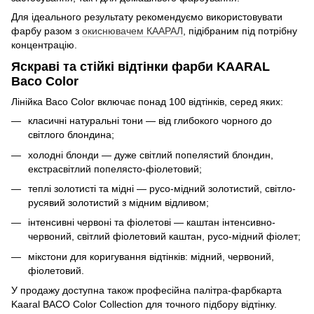
Для ідеального результату рекомендуємо використовувати
фарбу разом з
окиснювачем КААРАЛ
, підібраним під потрібну
концентрацію.
Яскраві та стійкі відтінки фарби KAARAL
Baco Color
Лінійка Baco Color включає понад 100 відтінків, серед яких:
класичні натуральні тони — від глибокого чорного до
світлого блондина;
холодні блонди — дуже світлий попелястий блондин,
екстрасвітлий попелясто-фіолетовий;
теплі золотисті та мідні — русо-мідний золотистий, світло-
русявий золотистий з мідним відливом;
інтенсивні червоні та фіолетові — каштан інтенсивно-
червоний, світлий фіолетовий каштан, русо-мідний фіолет;
мікстони для коригування відтінків: мідний, червоний,
фіолетовий.
У продажу доступна також професійна палітра-фарбкарта
Kaaral BACO Color Collection для точного підбору відтінку.