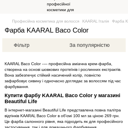
Професійна косметика для волосся
KAARAL Італія
Фарба K
Фарба KAARAL Baco Color
Фільтр
За популярністю
KAARAL Baco Color -— професійна аміачна крем-фарба,
створена на основі шовкових протеїнів і рослинних екстрактів.
Вона забезпечує стійкий насичений колір, повністю
зафарбовує сивину і одночасно доглядає за волоссям під час
фарбування.
Купити фарбу KAARAL Baco Color у магазині
Beautiful Life
В інтернет-магазині Beautiful Life представлена повна палітра
відтінків KAARAL Baco Color в об'ємі 100 мл за ціною 269 грн.
Це фарба салонного рівня, яка підходить як для професійного
застосування, так і для домашнього фарбування.