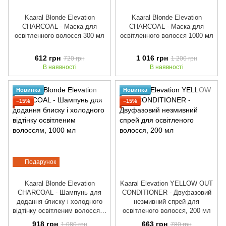
Kaaral Blonde Elevation
Kaaral Blonde Elevation
CHARCOAL - Маска для
CHARCOAL - Маска для
освiтленного волосся 300 мл
освiтленного волосся 1000 мл
612 грн
1 016 грн
720 грн
1 200 грн
В наявності
В наявності
Новинка
Новинка
−15%
−15%
Подарунок
Kaaral Blonde Elevation
Kaaral Elevation YELLOW OUT
CHARCOAL - Шампунь для
CONDITIONER - Двуфазовий
додання блиску і холодного
незмивний спрей для
відтінку освітленим волоссям,
освітленого волосся, 200 мл
1000 мл
918 грн
663 грн
1 080 грн
780 грн