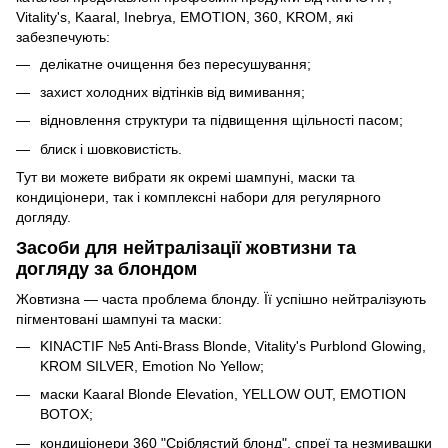
Vitality's, Kaaral, Inebrya, EMOTION, 360, KROM, які
забезпечують:
делікатне очищення без пересушування;
захист холодних відтінків від вимивання;
відновлення структури та підвищення щільності пасом;
блиск і шовковистість.
Тут ви можете вибрати як окремі шампуні, маски та
кондиціонери, так і комплексні набори для регулярного
догляду.
Засоби для нейтралізації жовтизни та
догляду за блондом
Жовтизна — часта проблема блонду. Її успішно нейтралізують
пігментовані шампуні та маски:
KINACTIF №5 Anti-Brass Blonde, Vitality's Purblond Glowing,
KROM SILVER, Emotion No Yellow;
маски Kaaral Blonde Elevation, YELLOW OUT, EMOTION
BOTOX;
кондиціонери 360 "Сріблястий блонд", спреї та незмивашки