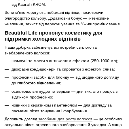
від Kaaral і KROM.
Вони м'яко коригують небажані відтінки, посилюючи
благородство кольору. Додатковий бонус — інтенсивне
живлення, захист від пересушування та УФ-випромінювання.
Beautiful Life пропонує косметику для
підтримки холодних відтінків
Наша добірка забезпечує всі потреби світлого та
знебарвленого волосся:
шампуні та маски з антижовтим ефектом (250-1000 мл);
двофазні кондиціонери та сироватки з ефектом сяйва;
професійні засоби для блонду — від щоденного догляду
до глибокого відновлення;
освітлювальні пудри та вершки — для тих, хто працює з
відтінком професійно;
новинки з кератином і пантенолом — для догляду за
пасмами після тонування і фарбування.
Доповніть догляд
засобами для росту волосся
— це особливо
актуально після агресивного знебарвлення й укладок. А якщо