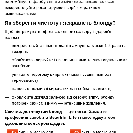
ви комбінуєте фарбування з
хімічною завивкою волосся
,
використовуйте реконструюючі серії з кератином і
амінокислотами.
Як зберегти чистоту і яскравість блонду?
Щоб підтримувати ефект салонного кольору і здоров'я
волосся:
використовуйте пігментовані шампуні та маски 1-2 рази на
тиждень;
обов'язково чергуйте їх із живильними та зволожувальними
засобами;
уникайте перегріву випрямлячами і сушіннями без
термозахисту;
наносьте незмивні сироватки для сяйва і гладкості;
оновлюйте догляд залежно від сезону: влітку блонду
потрібен захист, взимку — інтенсивне живлення.
Сяючий, доглянутий блонд — це легко. Замовте
професійні засоби в Beautiful Life і насолоджуйтеся
ідеальним кольором щодня.
−4%
−2%