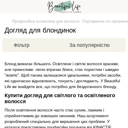
Професійна косметика для волосся
Сортування по признач
Догляд для блондинок
Фільтр
За популярністю
Блонд вимагає більшого
.
Освітлене і світле волосся красиве,
але примхливе: легко втрачає блиск, стає пористим і швидко
"жовтіє". Щоб пасма залишалися ідеальними, потрібні засоби,
які одночасно відновлюють, тонують і доглядають. У Beautiful
Life ви знайдете все, що потрібно для бездоганного блонду.
Купити догляд для світлого та освітленого
волосся
Після освітлення волосся часто стає сухим, ламким і
сприйнятливим до зовнішніх чинників. Наш асортимент
розроблений спеціально для вирішення цих проблем. У
каталозі представлені професійні продукти від KINACTIF,