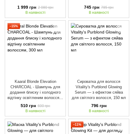
1 999 грн
745 грн
2 080 грн
785 грн
В наявності
В наявності
−15%
Kaaral Blonde Elevation
Сироватка для волосся
CHARCOAL - Шампунь для
Vitality's Purblond Glowing
додання блиску і холодного
Serum — з ефектом сяйва
відтінку освітленим волоссям,
для світлого волосся, 150 мл
300 мл
510 грн
796 грн
600 грн
В наявності
В наявності
−11%