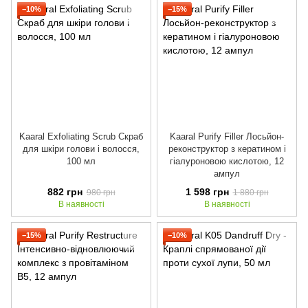
−10%
−15%
Kaaral Exfoliating Scrub Скраб
Kaaral Purify Filler Лосьйон-
для шкіри голови і волосся,
реконструктор з кератином і
100 мл
гіалуроновою кислотою, 12
ампул
882 грн
1 598 грн
980 грн
1 880 грн
В наявності
В наявності
−15%
−10%