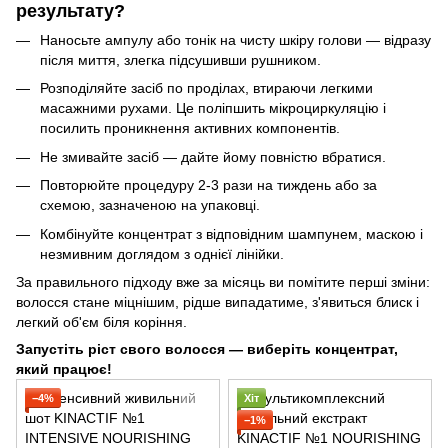
результату?
Наносьте ампулу або тонік на чисту шкіру голови — відразу
після миття, злегка підсушивши рушником.
Розподіляйте засіб по проділах, втираючи легкими
масажними рухами. Це поліпшить мікроциркуляцію і
посилить проникнення активних компонентів.
Не змивайте засіб — дайте йому повністю вбратися.
Повторюйте процедуру 2-3 рази на тиждень або за
схемою, зазначеною на упаковці.
Комбінуйте концентрат з відповідним шампунем, маскою і
незмивним доглядом з однієї лінійки.
За правильного підходу вже за місяць ви помітите перші зміни:
волосся стане міцнішим, рідше випадатиме, з'явиться блиск і
легкий об'єм біля коріння.
Запустіть ріст свого волосся — виберіть концентрат,
який працює!
−4%
Хіт
−1%