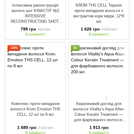
Інтенсивна реконструкція
KROM THS CELL Терапія
волося шот KINACTIF №2
проти випадіння волосся з
INTENSIVE
екстрактом кори мірри, 12*8
RECONSTRUCTING SHOT,
мл
100 мл
799 грн
1 626 грн
832 грн
2 033 грн
В наявності
В наявності
−20%
Хіт
2
Комплекс проти випадіння
Кератиновий догляд для
волосся Krom Emotion THS
волосся Vitality's Aqua After-
CELL, 12 шт по 8 мл
Colour Keratin Treatment —
для фарбованого волосся,
200 мл
1 689 грн
1 913 грн
2 112 грн
В наявності
В наявності