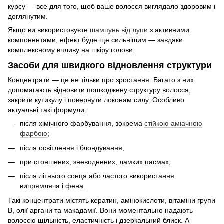
курсу — все для того, щоб ваше волосся виглядало здоровим і
доглянутим.
Якщо ви використовуєте
шампунь в
ід лупи
з активними
компонентами, ефект буде ще сильнішим — завдяки
комплексному впливу на шкіру голови.
Засоби для швидкого відновлення структури
Концентрати — це не тільки про зростання. Багато з них
допомагають відновити пошкоджену структуру волосся,
закрити кутикулу і повернути локонам силу. Особливо
актуальні такі формули:
після хімічного фарбування, зокрема
стійкою аміачною
фарбою
;
після освітлення і блондування;
при стоншених, зневоднених, ламких пасмах;
після літнього сонця або частого використання
випрямляча і фена.
Такі концентрати містять кератин, амінокислоти, вітаміни групи
B, олії аргани та макадамії. Вони моментально надають
волоссю щільність, еластичність і дзеркальний блиск. А