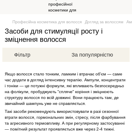
Професійна косметика для волосся
Догляд за волоссям
Ам
Засоби для стимуляції росту і
зміцнення волосся
Фільтр
За популярністю
Якщо волосся стало тонким, ламким і втрачає об'єм — саме
час додати в догляд інтенсивну терапію. Ампули, концентрати
і тоніки — це потужні формули, які впливають безпосередньо
на фолікули, пробуджують "спляче" коріння і зміцнюють
структуру волосся по всій довжині. Вони працюють там, де
звичайний шампунь уже не справляється.
Такі засоби рекомендують використовувати в разі сезонної
втрати волосся, гормональних змін, стресу, після фарбування
та агресивного термовпливу. А при регулярному застосуванні
— помітний результат проявляється вже через 2-4 тижні.