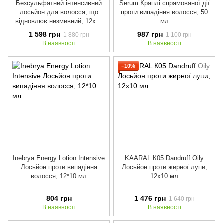
Безсульфатний інтенсивний
Serum Краплі спрямованої дії
лосьйон для волосся, що
проти випадіння волосся, 50
відновлює незмивний, 12х10
мл
мл
1 598 грн
987 грн
1 880 грн
1 100 грн
В наявності
В наявності
−10%
Inebrya Energy Lotion Intensive
KAARAL К05 Dandruff Oily
Лосьйон проти випадіння
Лосьйон проти жирної лупи,
волосся, 12*10 мл
12x10 мл
804 грн
1 476 грн
1 640 грн
В наявності
В наявності