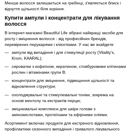
Менше волосся залишається на гребінці, з'являється блиск і
відчуття щільності біля коріння.
Купити ампули і концентрати для лікування
волосся
В інтернет-магазині Beautiful Life зібрані найкращі засоби для
росту і зміцнення волосся - від професійних брендів,
перевірених перукарями і клієнтками. У нас ви знайдете:
ампули від випадіння і для стимуляції росту (Vitality's,
Krom, KAARAL);
сироватки з кофеїном, кератином, стовбуровими клітинами
рослин і вітамінами групи B;
концентрати для зміцнення, підвищення щільності та
відновлення структури;
охолоджувальні та стимулювальні тоніки, зокрема на
основі ментолу та екстрактів перцю;
зміцнювальні комплекси для шкіри голови з
амінокислотами, протеїнами та ефірними оліями.
Асортимент включає продукти для екстреного відновлення,
профілактики сезонного випадіння і тривалого лікувального