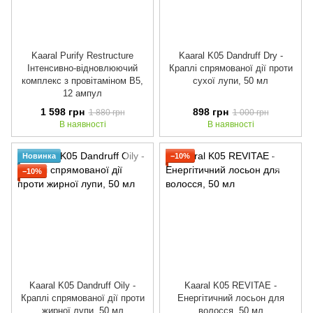
Kaaral Purify Restructure
Kaaral K05 Dandruff Dry -
Інтенсивно-відновлюючий
Краплі спрямованої дії проти
комплекс з провітаміном B5,
сухої лупи, 50 мл
12 ампул
1 598 грн
898 грн
1 880 грн
1 000 грн
В наявності
В наявності
Новинка
−10%
−10%
Kaaral K05 Dandruff Oily -
Kaaral K05 REVITAE -
Краплі спрямованої дії проти
Енергiтичний лосьон для
жирної лупи, 50 мл
волосся, 50 мл