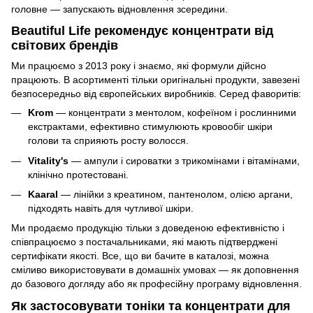
головне — запускають відновлення зсередини.
Beautiful Life рекомендує концентрати від
світових брендів
Ми працюємо з 2013 року і знаємо, які формули дійсно
працюють. В асортименті тільки оригінальні продукти, завезені
безпосередньо від європейських виробників. Серед фаворитів:
Krom
— концентрати з ментолом, кофеїном і рослинними
екстрактами, ефективно стимулюють кровообіг шкіри
голови та сприяють росту волосся.
Vitality's
— ампули і сироватки з трикомінами і вітамінами,
клінічно протестовані.
Kaaral
— лінійки з креатином, пантенолом, олією аргани,
підходять навіть для чутливої шкіри.
Ми продаємо продукцію тільки з доведеною ефективністю і
співпрацюємо з постачальниками, які мають підтверджені
сертифікати якості. Все, що ви бачите в каталозі, можна
сміливо використовувати в домашніх умовах — як доповнення
до базового догляду або як професійну програму відновлення.
Як застосовувати тоніки та концентрати для