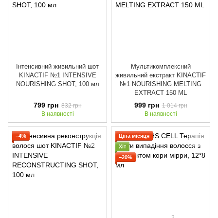
Інтенсивний живильний шот
Мультикомплексний
KINACTIF №1 INTENSIVE
живильний екстракт KINACTIF
NOURISHING SHOT, 100 мл
№1 NOURISHING MELTING
EXTRACT 150 ML
799 грн
999 грн
832 грн
1 014 грн
В наявності
В наявності
−4%
Ціна місяця
Хіт
−20%
2