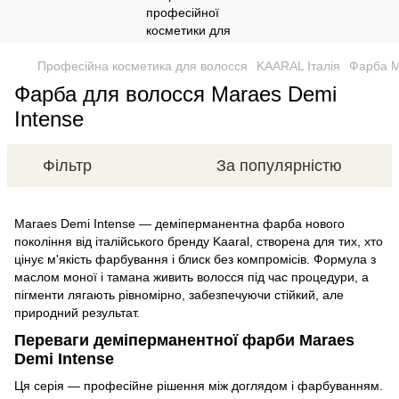
Професійна косметика для волосся
KAARAL Італія
Фарба 
Фарба для волосся Maraes Demi
Intense
Фільтр
За популярністю
Maraes Demi Intense — деміперманентна фарба нового
покоління від італійського бренду Kaaral, створена для тих, хто
цінує м'якість фарбування і блиск без компромісів. Формула з
маслом моної і тамана живить волосся під час процедури, а
пігменти лягають рівномірно, забезпечуючи стійкий, але
природний результат.
Переваги деміперманентної фарби Maraes
Demi Intense
Ця серія — професійне рішення між доглядом і фарбуванням.