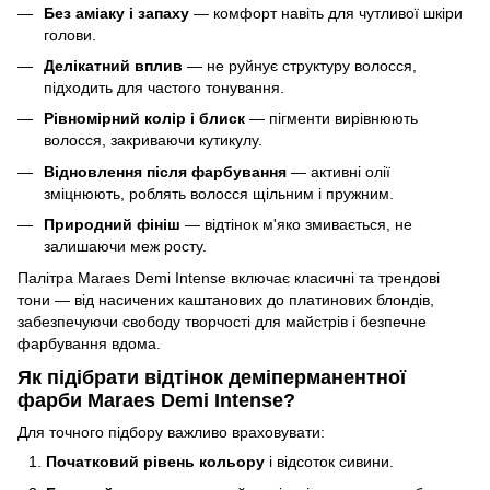
Без аміаку і запаху
— комфорт навіть для чутливої шкіри
голови.
Делікатний вплив
— не руйнує структуру волосся,
підходить для частого тонування.
Рівномірний колір і блиск
— пігменти вирівнюють
волосся, закриваючи кутикулу.
Відновлення після фарбування
— активні олії
зміцнюють, роблять волосся щільним і пружним.
Природний фініш
— відтінок м'яко змивається, не
залишаючи меж росту.
Палітра Maraes Demi Intense включає класичні та трендові
тони — від насичених каштанових до платинових блондів,
забезпечуючи свободу творчості для майстрів і безпечне
фарбування вдома.
Як підібрати відтінок деміперманентної
фарби Maraes Demi Intense?
Для точного підбору важливо враховувати:
Початковий рівень кольору
і відсоток сивини.