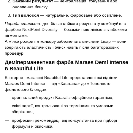
Бажаний результат
— нейтралізація, тонування або
оновлення блиску.
Тип волосся
— натуральне, фарбоване або освітлене.
Порада стиліста:
для більш стійкого результату комбінуйте з
фарбою NextPoint Diversity
— безаміачною лінією з глибокими
пігментами.
А м'яке розкриття кольору забезпечать
окисники Lisap
— вони
зберігають еластичність і блиск навіть після багаторазових
процедур.
Деміперманентная фарба Maraes Demi Intense
в Beautiful Life
В інтернет-магазині Beautiful Life представлені всі відтінки
Maraes Demi Intense — від «Каштана» до «Попелясто-
фіолетового блонда».
оригінальний продукт Kaaral з офіційною гарантією;
свіжі партії, контрольовані за термінами та умовами
зберігання;
професійні рекомендації від консультанта при підборі
формули й окисника.