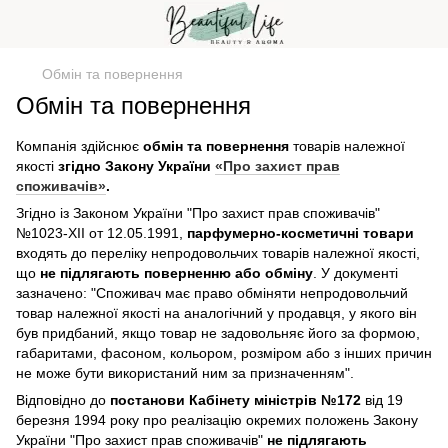
Обмін та повернення
Обмін та повернення
Компанія здійснює
обмін та повернення
товарів належної
якості
згідно Закону України
«Про захист прав
споживачів»
.
Згiдно iз Законом України "Про захист прав споживачів"
№1023-XII от 12.05.1991,
парфумерно-косметичні товари
входять до переліку непродовольчих товарів належної якості,
що
не підлягають поверненню або обміну
. У документі
зазначено: "Споживач має право обміняти непродовольчий
товар належної якості на аналогічний у продавця, у якого він
був придбаний, якщо товар не задовольняє його за формою,
габаритами, фасоном, кольором, розміром або з інших причин
не може бути використаний ним за призначенням".
Відповідно до
постанови Кабінету міністрів №172
від 19
березня 1994 року про реалізацію окремих положень Закону
України "Про захист прав споживачів"
не підлягають