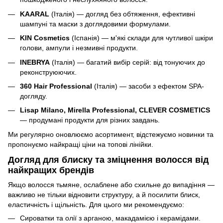
KAARAL
(Італія) — догляд без обтяження, ефективні
шампуні та маски з доглядовими формулами.
KIN Cosmetics
(Іспанія) — м'які склади для чутливої шкіри
голови, ампули і незмивні продукти.
INEBRYA
(Італія) — багатий вибір серій: від тонуючих до
реконструюючих.
360 Hair Professional
(Італія) — засоби з ефектом SPA-
догляду.
Lisap Milano, Mirella Professional, CLEVER COSMETICS
— продумані продукти для різних завдань.
Ми регулярно оновлюємо асортимент, відстежуємо новинки та
пропонуємо найкращі ціни на топові лінійки.
Догляд для блиску та зміцнення волосся від
найкращих брендів
Якщо волосся тьмяне, ослаблене або схильне до випадіння —
важливо не тільки відновити структуру, а й посилити блиск,
еластичність і щільність. Для цього ми рекомендуємо:
Сироватки та олії з арганою, макадамією і керамідами.