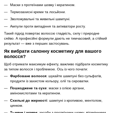
Маски з протеїнами шовку і кератином.
Термозахисні креми та лосьйони.
Зволожувальні та живильні шампуні.
Ампули проти випадіння та активатори росту.
Такий підхід повертає волоссю гладкість, силу і природне
сяйво. А професійні формули дають не тимчасовий, а стійкий
результат — вже з перших застосувань.
Як вибрати салонну косметику для вашого
волосся?
Щоб отримати максимум ефекту, важливо підібрати косметику
за типом волосся і проблемою. Ось із чого почати:
Фарбоване волосся
: шукайте шампуні без сульфатів,
продукти із захистом кольору, олії та сироватки.
Пошкоджене та сухе
: маски з олією аргани,
амінокислотами та кератином.
Схильні до жирності
: шампуні з кропивою, ментолом,
цинком.
Тьмяне і мляве
: засоби з протеїнами шовку, вітамінними