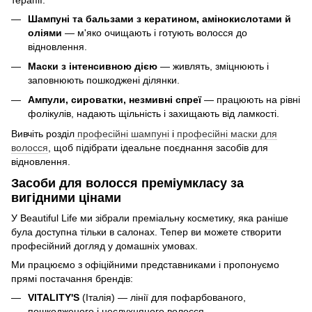
Шампуні та бальзами з кератином, амінокислотами й
оліями
— м'яко очищають і готують волосся до
відновлення.
Маски з інтенсивною дією
— живлять, зміцнюють і
заповнюють пошкоджені ділянки.
Ампули, сироватки, незмивні спреї
— працюють на рівні
фолікулів, надають щільність і захищають від ламкості.
Вивчіть розділ
професійні шампуні
і
професійні маски для
волосся
, щоб підібрати ідеальне поєднання засобів для
відновлення.
Засоби для волосся преміумкласу за
вигідними цінами
У Beautiful Life ми зібрали преміальну косметику, яка раніше
була доступна тільки в салонах. Тепер ви можете створити
професійний догляд у домашніх умовах.
Ми працюємо з офіційними представниками і пропонуємо
прямі постачання брендів:
VITALITY'S
(Італія) — лінії для пофарбованого,
пошкодженого і неслухняного волосся.