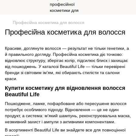
Професійна косметика для волосся
Професійна косметика для волосся
Красиве, доглянуте волосся — результат не тільки генетики, а
й правильного догляду. Професійна косметика діє точково:
відновлює структуру, зберігає колір, підсилює блиск і захищає
від пошкоджень. У каталозі Beautiful Life — тільки перевірені
бренди зі світовим ім'ям, які обирають стилісти та салони
краси.
Купити косметику для відновлення волосся
Beautiful Life
Пошкоджене, ламке, пофарбоване або пересушене волосся
потребує особливого підходу. Відновлення — це не один
продукт, а система: м'який шампунь, реконструювальна маска,
незмивний захист і ампули з активними компонентами.
В асортименті Beautiful Life ви знайдете все для повноцінної
терапії: