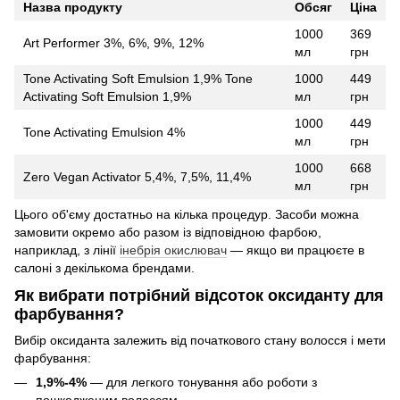
Назва продукту
Обсяг
Ціна
1000
369
Art Performer 3%, 6%, 9%, 12%
мл
грн
Tone Activating Soft Emulsion 1,9% Tone
1000
449
Activating Soft Emulsion 1,9%
мл
грн
1000
449
Tone Activating Emulsion 4%
мл
грн
1000
668
Zero Vegan Activator 5,4%, 7,5%, 11,4%
мл
грн
Цього об'єму достатньо на кілька процедур. Засоби можна
замовити окремо або разом із відповідною фарбою,
наприклад, з лінії
інебрія окислювач
— якщо ви працюєте в
салоні з декількома брендами.
Як вибрати потрібний відсоток оксиданту для
фарбування?
Вибір оксиданта залежить від початкового стану волосся і мети
фарбування:
1,9%-4%
— для легкого тонування або роботи з