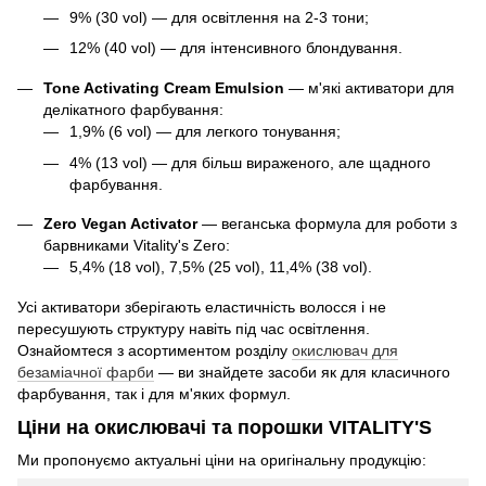
9% (30 vol) — для освітлення на 2-3 тони;
12% (40 vol) — для інтенсивного блондування.
Tone Activating Cream Emulsion
— м'які активатори для
делікатного фарбування:
1,9% (6 vol) — для легкого тонування;
4% (13 vol) — для більш вираженого, але щадного
фарбування.
Zero Vegan Activator
— веганська формула для роботи з
барвниками Vitality's Zero:
5,4% (18 vol), 7,5% (25 vol), 11,4% (38 vol).
Усі активатори зберігають еластичність волосся і не
пересушують структуру навіть під час освітлення.
Ознайомтеся з асортиментом розділу
окислювач для
безаміачної фарби
— ви знайдете засоби як для класичного
фарбування, так і для м'яких формул.
Ціни на окислювачі та порошки VITALITY'S
Ми пропонуємо актуальні ціни на оригінальну продукцію: