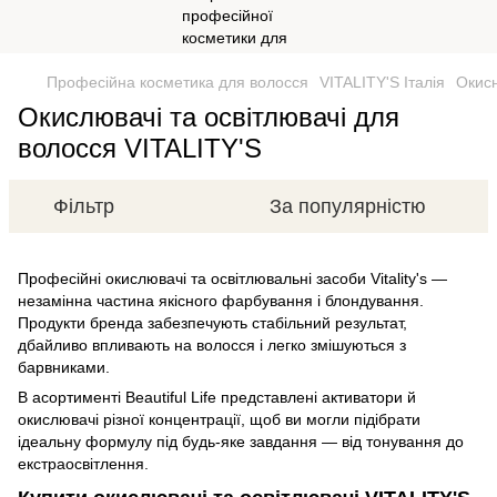
Професійна косметика для волосся
VITALITY'S Італія
Окис
Окислювачі та освітлювачі для
волосся VITALITY'S
Фільтр
За популярністю
Професійні окислювачі та освітлювальні засоби Vitality's —
незамінна частина якісного фарбування і блондування.
Продукти бренда забезпечують стабільний результат,
дбайливо впливають на волосся і легко змішуються з
барвниками.
В асортименті Beautiful Life представлені активатори й
окислювачі різної концентрації, щоб ви могли підібрати
ідеальну формулу під будь-яке завдання — від тонування до
екстраосвітлення.