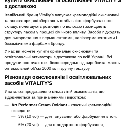
Купити окислювачі та освітлювачі VITALITY'S
з доставкою
Італійський бренд Vitality's випускає кремоподібні окиснювачі
та активатори, які зберігають стабільність фарбувального
складу, полегшують розподіл по волоссю і захищають
структуру пасом у процесі хімічного впливу. Засоби підходять
для використання з перманентними, напівперманентними і
безаміачними фарбами бренду.
У нас ви можете купити оригінальні окиснювачі та
освітлювальні активатори з доставкою по всій Україні. Всі
продукти постачаються безпосередньо від виробника, мають
оптимальний об'єм 1000 мл і зручну текстуру.
Різновиди окислювачів і освітлювальних
засобів VITALITY'S
У каталозі представлено кілька ліній окиснювачів, що
відрізняються за призначенням і відсотком:
Art Performer Cream Oxidant
- класичні кремоподібні
оксиданти:
3% (10 vol) — для тонування або фарбування в тон;
6% (20 vol) — для стандартного фарбування;