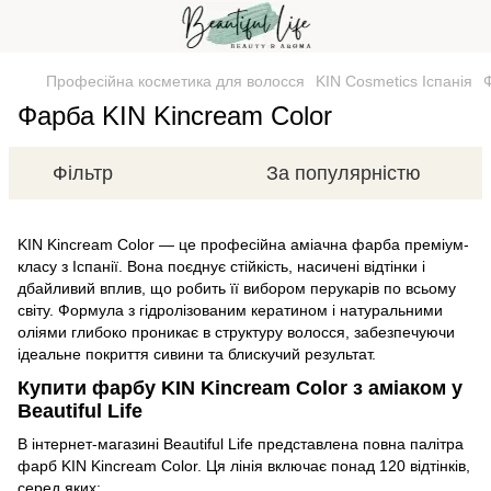
Професійна косметика для волосся
KIN Cosmetics Іспанія
Фарба KIN Kincream Color
Фільтр
За популярністю
KIN Kincream Color — це професійна аміачна фарба преміум-
класу з Іспанії. Вона поєднує стійкість, насичені відтінки і
дбайливий вплив, що робить її вибором перукарів по всьому
світу. Формула з гідролізованим кератином і натуральними
оліями глибоко проникає в структуру волосся, забезпечуючи
ідеальне покриття сивини та блискучий результат.
Купити фарбу KIN Kincream Color з аміаком у
Beautiful Life
В інтернет-магазині Beautiful Life представлена повна палітра
фарб KIN Kincream Color. Ця лінія включає понад 120 відтінків,
серед яких: