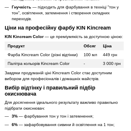
Гнучкість
— підходить для фарбування в техніці "тон у
тон", освітлення, затемнення і створення складних
переходів.
Ціни на професійну фарбу KIN Kincream
KIN Kincream Color
— це преміумякість за доступною ціною:
Продукт
Обсяг
Ціна
Фарба Kincream Color (різні відтінки)
100 мл
449 грн
Палітра кольорів Kincream Color
-
3 000 грн
Завдяки продуманій ціні Kincream Color стає доступним
вибором для професіоналів і домашніх майстрів.
Вибір відтінку і правильний підбір
окиснювача
Для досягнення ідеального результату важливо правильно
підібрати окиснювач:
3%
— фарбування тон у тон і затемнення;
6%
— зафарбовування сивини й освітлення на 1 тон;