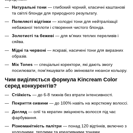
Натуральні тони
— глибокий чорний, класичні каштанові
та світлі блонди для природного результату.
Попелясті відтінки
— холодні тони для нейтралізації
небажаної теплоти і створення чистого блонда.
Золотисті та бежеві
— для м'яких теплих переливів і
сяйва.
Мідні та червоні
— яскраві, насичені тони для виразних
образів.
Mix Tones
— спеціальні коректори, які дають змогу
посилювати, пом'якшувати або змінювати нюанси кольору.
Чим виділяється формула Kincream Color
серед конкурентів?
Стійкість
— до 6-8 тижнів без втрати інтенсивності.
Покриття сивини
— до 100% навіть на жорсткому волоссі.
Догляд
— олії та кератин зміцнюють волосся під час
фарбування.
Різноманітність палітри
— понад 120 відтінків, включно з
холодними, теплими та креативними тонами.