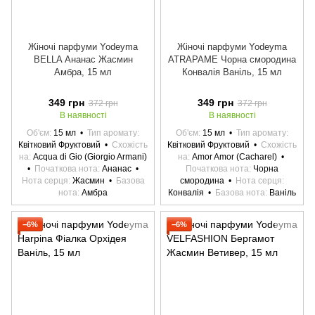
Жіночі парфуми Yodeyma
Жіночі парфуми Yodeyma
BELLA Ананас Жасмин
ATRAPAME Чорна смородина
Амбра, 15 мл
Конвалія Ваніль, 15 мл
349 грн
349 грн
372 грн
372 грн
В наявності
В наявності
Об'єм
15 мл
Тип аромату
Об'єм
15 мл
Тип аромату
Квітковий Фруктовий
Схожість
Квітковий Фруктовий
Схожість
на
Acqua di Gio (Giorgio Armani)
на
Amor Amor (Cacharel)
Початкова нота
Ананас
Початкова нота
Чорна
Нота серця
Жасмин
Базова
смородина
Нота серця
нота
Амбра
Конвалія
Базова нота
Ваніль
−6%
−6%