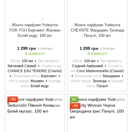
2
Жіночі парфуми Yodeyma
Жіночі парфуми Yodeyma
FOR YOU Бергамот Жасмин
CHEANTE Мандарин Троянда
Білий кедр, 100 мл
Пачулі, 100 мл
1 299 грн
1 299 грн
1 349 грн
1 344 грн
В наявності
В наявності
Об'єм
100 мл
Тип аромату
Об'єм
100 мл
Тип аромату
Квітковий Свіжий
Схожість на
Східний Амбровий
Схожість
CHANCE EAU TENDRE (Chanel)
на
Coco Mademoiselle (Chanel)
Початкова нота
Бергамот
Початкова нота
Мандарин
Нота серця
Жасмин
Базова
Нота серця
Троянда
Базова
нота
Білий кедр
нота
Пачулі
−3%
Хіт
−3%