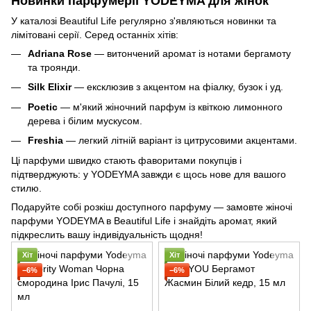
Новинки парфумерії YODEYMA для жінок
У каталозі Beautiful Life регулярно з'являються новинки та
лімітовані серії. Серед останніх хітів:
Adriana Rose
— витончений аромат із нотами бергамоту
та троянди.
Silk Elixir
— ексклюзив з акцентом на фіалку, бузок і уд.
Poetic
— м'який жіночний парфум із квіткою лимонного
дерева і білим мускусом.
Freshia
— легкий літній варіант із цитрусовими акцентами.
Ці парфуми швидко стають фаворитами покупців і
підтверджують: у YODEYMA завжди є щось нове для вашого
стилю.
Подаруйте собі розкіш доступного парфуму — замовте жіночі
парфуми YODEYMA в Beautiful Life і знайдіть аромат, який
підкреслить вашу індивідуальність щодня!
Хіт
Хіт
−6%
−6%