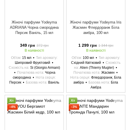
Жіночі парфуми Yodeyma
Жіночі парфуми Yodeyma Iris
ADRIANA Чорна смородина
Жасмин Флердоранж Біла
Персик Ваніль, 15 мл
амбра, 100 мл
349 грн
1 299 грн
372 грн
1 344 грн
В наявності
В наявності
Об'єм
15 мл
Тип аромату
Об'єм
100 мл
Тип аромату
Шипровий Фруктовий
Східний Квітковий
Схожість
Схожість на
Si (Giorgio Armani)
на
Alien (Thierry Mugler)
Початкова нота
Чорна
Початкова нота
Жасмин
смородина
Нота серця
Нота серця
Флердоранж, Біла
Персик
Базова нота
Ваніль
амбра
Базова нота
Біла
Амбра
Хіт
Хіт
−4%
−3%