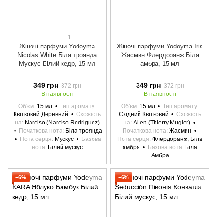
1
Жіночі парфуми Yodeyma
Жіночі парфуми Yodeyma Iris
Nicolas White Біла троянда
Жасмин Флердоранж Біла
Мускус Білий кедр, 15 мл
амбра, 15 мл
349 грн
349 грн
372 грн
372 грн
В наявності
В наявності
Об'єм
15 мл
Тип аромату
Об'єм
15 мл
Тип аромату
Квітковий Деревний
Схожість
Східний Квітковий
Схожість
на
Narciso (Narciso Rodriguez)
на
Alien (Thierry Mugler)
Початкова нота
Біла троянда
Початкова нота
Жасмин
Нота серця
Мускус
Базова
Нота серця
Флердоранж, Біла
нота
Білий мускус
амбра
Базова нота
Біла
Амбра
−6%
−6%