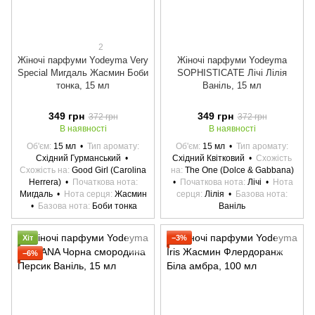
2
Жіночі парфуми Yodeyma Very
Жіночі парфуми Yodeyma
Special Мигдаль Жасмин Боби
SOPHISTICATE Лічі Лілія
тонка, 15 мл
Ваніль, 15 мл
349 грн
349 грн
372 грн
372 грн
В наявності
В наявності
Об'єм
15 мл
Тип аромату
Об'єм
15 мл
Тип аромату
Східний Гурманський
Східний Квітковий
Схожість
Схожість на
Good Girl (Carolina
на
The One (Dolce & Gabbana)
Herrera)
Початкова нота
Початкова нота
Лічі
Нота
Мигдаль
Нота серця
Жасмин
серця
Лілія
Базова нота
Базова нота
Боби тонка
Ваніль
Хіт
−3%
−6%