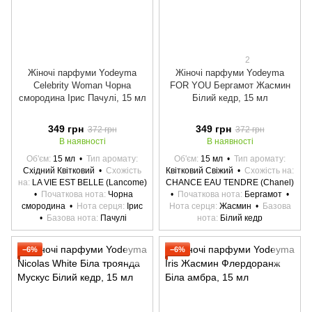
2
Жіночі парфуми Yodeyma
Жіночі парфуми Yodeyma
Celebrity Woman Чорна
FOR YOU Бергамот Жасмин
смородина Ірис Пачулі, 15 мл
Білий кедр, 15 мл
349 грн
349 грн
372 грн
372 грн
В наявності
В наявності
Об'єм
15 мл
Тип аромату
Об'єм
15 мл
Тип аромату
Східний Квітковий
Схожість
Квітковий Свіжий
Схожість на
на
LA VIE EST BELLE (Lancome)
CHANCE EAU TENDRE (Chanel)
Початкова нота
Чорна
Початкова нота
Бергамот
смородина
Нота серця
Ірис
Нота серця
Жасмин
Базова
Базова нота
Пачулі
нота
Білий кедр
−6%
−6%