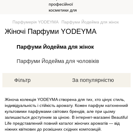
Парфумерія YODEYMA
Парфуми Йодейма для жінок
Жіночі Парфуми YODEYMA
Парфуми Йодейма для жінок
Парфуми Йодейма для чоловіків
Фільтр
За популярністю
Жіноча колекція YODEYMA створена для тих, хто цінує стиль,
індивідуальність і стійкість аромату. Кожен парфум натхненний
культовими парфумами світових брендів, але при цьому
залишається доступним за ціною. В інтернет-магазині Beautiful
Life представлений повний каталог жіночих ароматів — від
ніжних квіткових до розкішних східних композицій.