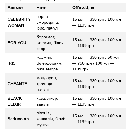
Аромат
Ноти
Об'єм/Ціна
чорна
CELEBRITY
15 мл — 330 грн / 100 мл
смородина,
WOMAN
— 1199 грн
ірис, пачулі
бергамот,
15 мл — 330 грн / 100 мл
FOR YOU
жасмин, білий
— 1199 грн
кедр
жасмин,
15 мл — 330 грн / 50 мл
IRIS
флердоранж,
— 750 грн / 100 мл —
біла амбра
1199 грн
мандарин,
15 мл — 330 грн / 100 мл
CHEANTE
троянда,
— 1199 грн
пачулі
BLACK
кава, лікер,
15 мл — 330 грн / 100 мл
ELIXIR
ваніль
— 1199 грн
півонія,
15 мл — 330 грн / 100 мл
Seducción
конвалія, білий
— 1199 грн
мускус