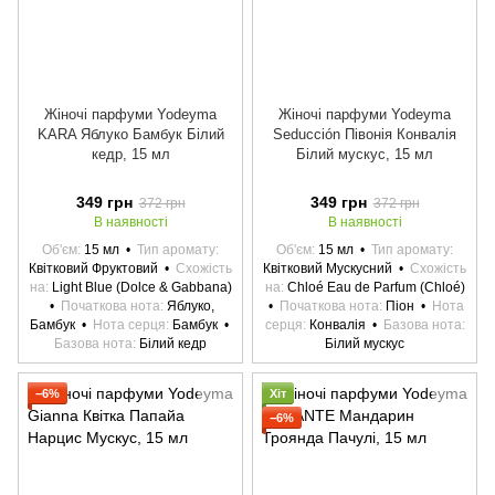
Жіночі парфуми Yodeyma
Жіночі парфуми Yodeyma
KARA Яблуко Бамбук Білий
Seducción Півонія Конвалія
кедр, 15 мл
Білий мускус, 15 мл
349 грн
349 грн
372 грн
372 грн
В наявності
В наявності
Об'єм
15 мл
Тип аромату
Об'єм
15 мл
Тип аромату
Квітковий Фруктовий
Схожість
Квітковий Мускусний
Схожість
на
Light Blue (Dolce & Gabbana)
на
Chloé Eau de Parfum (Chloé)
Початкова нота
Яблуко,
Початкова нота
Піон
Нота
Бамбук
Нота серця
Бамбук
серця
Конвалія
Базова нота
Базова нота
Білий кедр
Білий мускус
−6%
Хіт
−6%