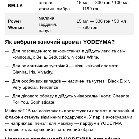
ананас,
15 мл — 330 грн / 100 мл
BELLA
жасмин, амбра
— 1199 грн
малина,
Power
15 мл — 330 грн / 50 мл
гарденія,
Woman
— 780 грн
пачулі
Як вибрати жіночий аромат YODEYMA?
Для повсякденного використання підійдуть легкі та свіжі
композиції: Bella, Seducción, Nicolas White.
Для романтичних зустрічей — ніжні квіткові аромати:
Gianna, Iris, Vivacity.
Для особливих випадків — насичені та чуттєві: Black Elixir,
Very Special, Tendenze.
Для ділового образу підійдуть універсальні ноти: Cheante,
For You, Sophisticate.
Мініверсії 15 мл дозволяють протестувати аромат, а повноцінні
флакони стануть відмінним подарунком. У парі з аксесуарами
— наприклад,
пензлі для макіяжу
— парфуми YODEYMA
створюють завершений і витончений образ.