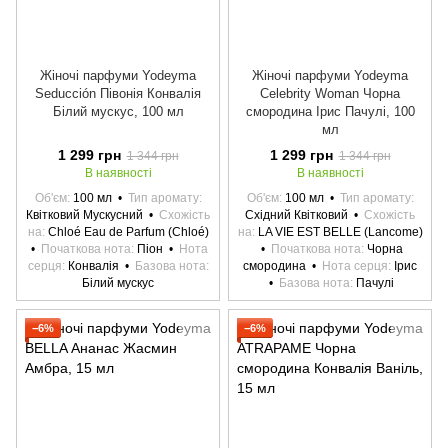
Жіночі парфуми Yodeyma
Жіночі парфуми Yodeyma
Seducción Півонія Конвалія
Celebrity Woman Чорна
Білий мускус, 100 мл
смородина Ірис Пачулі, 100
мл
1 299 грн
1 299 грн
1 344 грн
1 344 грн
В наявності
В наявності
Об'єм
100 мл
Тип аромату
Об'єм
100 мл
Тип аромату
Квітковий Мускусний
Схожість
Східний Квітковий
Схожість
на
Chloé Eau de Parfum (Chloé)
на
LA VIE EST BELLE (Lancome)
Початкова нота
Піон
Нота
Початкова нота
Чорна
серця
Конвалія
Базова нота
смородина
Нота серця
Ірис
Білий мускус
Базова нота
Пачулі
−6%
−6%