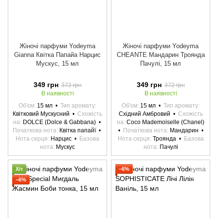
Жіночі парфуми Yodeyma
Жіночі парфуми Yodeyma
Gianna Квітка Папайа Нарцис
CHEANTE Мандарин Троянда
Мускус, 15 мл
Пачулі, 15 мл
349 грн
349 грн
372 грн
372 грн
В наявності
В наявності
Об'єм
15 мл
Тип аромату
Об'єм
15 мл
Тип аромату
Квітковий Мускусний
Схожість
Східний Амбровий
Схожість
на
DOLCE (Dolce & Gabbana)
на
Coco Mademoiselle (Chanel)
Початкова нота
Квітка папайї
Початкова нота
Мандарин
Нота серця
Нарцис
Базова
Нота серця
Троянда
Базова
нота
Мускус
нота
Пачулі
Хіт
−6%
−6%