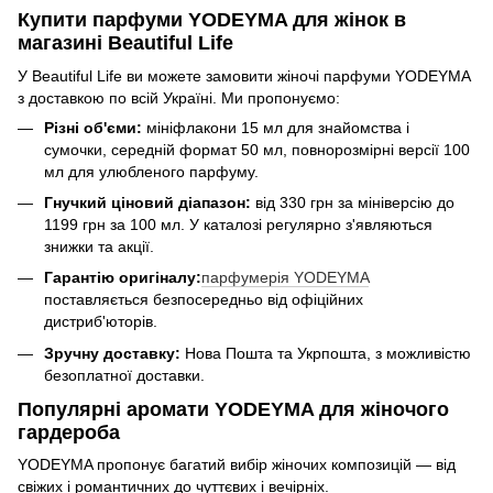
Купити парфуми YODEYMA для жінок в
магазині Beautiful Life
У Beautiful Life ви можете замовити жіночі парфуми YODEYMA
з доставкою по всій Україні. Ми пропонуємо:
Різні об'єми:
мініфлакони 15 мл для знайомства і
сумочки, середній формат 50 мл, повнорозмірні версії 100
мл для улюбленого парфуму.
Гнучкий ціновий діапазон:
від 330 грн за мініверсію до
1199 грн за 100 мл. У каталозі регулярно з'являються
знижки та акції.
Гарантію оригіналу:
парфумерія YODEYMA
поставляється безпосередньо від офіційних
дистриб'юторів.
Зручну доставку:
Нова Пошта та Укрпошта, з можливістю
безоплатної доставки.
Популярні аромати YODEYMA для жіночого
гардероба
YODEYMA пропонує багатий вибір жіночих композицій — від
свіжих і романтичних до чуттєвих і вечірніх.