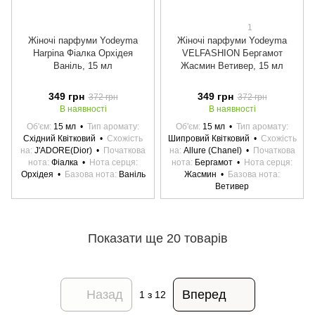
1
Жіночі парфуми Yodeyma
Жіночі парфуми Yodeyma
Harpina Фіалка Орхідея
VELFASHION Бергамот
Ваніль, 15 мл
Жасмин Ветивер, 15 мл
349 грн
349 грн
372 грн
372 грн
В наявності
В наявності
Об'єм
15 мл
Тип аромату
Об'єм
15 мл
Тип аромату
Східний Квітковий
Схожість
Шипровий Квітковий
Схожість
на
J'ADORE(Dior)
Початкова
на
Allure (Chanel)
Початкова
нота
Фіалка
Нота серця
нота
Бергамот
Нота серця
Орхідея
Базова нота
Ваніль
Жасмин
Базова нота
Ветивер
Показати ще 20 товарів
Назад
Вперед
1
з 12