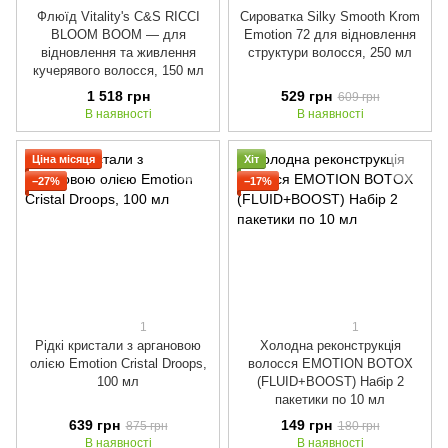
Флюїд Vitality's C&S RICCI
Сироватка Silky Smooth Krom
BLOOM BOOM — для
Emotion 72 для відновлення
відновлення та живлення
структури волосся, 250 мл
кучерявого волосся, 150 мл
1 518 грн
529 грн
609 грн
В наявності
В наявності
Ціна місяця
Хіт
−27%
−17%
1
1
Рідкі кристали з аргановою
Холодна реконструкція
олією Emotion Cristal Droops,
волосся EMOTION BOTOX
100 мл
(FLUID+BOOST) Набір 2
пакетики по 10 мл
639 грн
149 грн
875 грн
180 грн
В наявності
В наявності