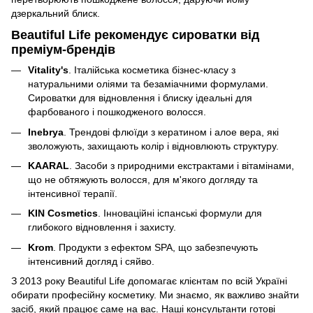
дзеркальний блиск.
Beautiful Life рекомендує сироватки від
преміум-брендів
Vitality's
. Італійська косметика бізнес-класу з
натуральними оліями та безаміачними формулами.
Сироватки для відновлення і блиску ідеальні для
фарбованого і пошкодженого волосся.
Inebrya
. Трендові флюїди з кератином і алое вера, які
зволожують, захищають колір і відновлюють структуру.
KAARAL
. Засоби з природними екстрактами і вітамінами,
що не обтяжують волосся, для м'якого догляду та
інтенсивної терапії.
KIN Cosmetics
. Інноваційні іспанські формули для
глибокого відновлення і захисту.
Krom
. Продукти з ефектом SPA, що забезпечують
інтенсивний догляд і сяйво.
З 2013 року Beautiful Life допомагає клієнтам по всій Україні
обирати професійну косметику. Ми знаємо, як важливо знайти
засіб, який працює саме на вас. Наші консультанти готові