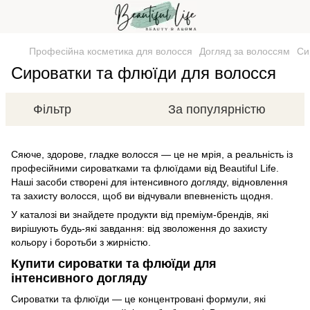
Професійна косметика для волосся
Догляд за волоссям
Си
Сироватки та флюїди для волосся
Фільтр
За популярністю
Сяюче, здорове, гладке волосся — це не мрія, а реальність із
професійними сироватками та флюїдами від Beautiful Life.
Наші засоби створені для інтенсивного догляду, відновлення
та захисту волосся, щоб ви відчували впевненість щодня.
У каталозі ви знайдете продукти від преміум-брендів, які
вирішують будь-які завдання: від зволоження до захисту
кольору і боротьби з жирністю.
Купити сироватки та флюїди для
інтенсивного догляду
Сироватки та флюїди — це концентровані формули, які