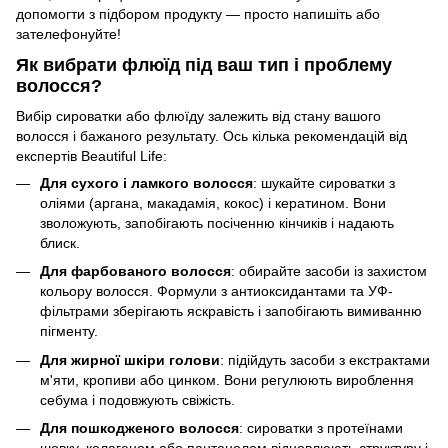
допомогти з підбором продукту — просто напишіть або
зателефонуйте!
Як вибрати флюїд під ваш тип і проблему
волосся?
Вибір сироватки або флюїду залежить від стану вашого
волосся і бажаного результату. Ось кілька рекомендацій від
експертів Beautiful Life:
Для сухого і ламкого волосся
: шукайте сироватки з
оліями (аргана, макадамія, кокос) і кератином. Вони
зволожують, запобігають посіченню кінчиків і надають
блиск.
Для фарбованого волосся
: обирайте засоби із захистом
кольору волосся. Формули з антиоксидантами та УФ-
фільтрами зберігають яскравість і запобігають вимиванню
пігменту.
Для жирної шкіри голови
: підійдуть засоби з екстрактами
м'яти, кропиви або цинком. Вони регулюють вироблення
себума і подовжують свіжість.
Для пошкодженого волосся
: сироватки з протеїнами
шовку, колагеном або пантенолом відновлюють структуру і