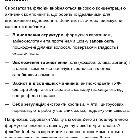
Сироватки та флюїди вирізняються високою концентрацією
активних компонентів, що робить їх ідеальними для
інтенсивного відновлення. Вони діють точково, вирішуючи
конкретні проблеми:
Відновлення структури
: формули з кератином,
амінокислотами та протеїнами шовку заповнюють
пошкоджені ділянки волосся, повертаючи гладкість і
еластичність.
Зволоження та живлення
: олії (жожоба, олива, аргана) і
вітамінні комплекси насичують волосся вологою,
запобігаючи ламкості.
Захист від зовнішніх чинників
: антиоксиданти і УФ-
фільтри зберігають яскравість кольору і захищають від
сонця, фена і прасок.
Себорегуляція
: екстракти кропиви, м'яти і цитрусових
нормалізують роботу сальних залоз, подовжуючи свіжість.
Наприклад, сироватки Vitality's із серії Zero з гіпоалергенною
формулою підходять навіть для чутливої шкіри голови. А
флюїди Inebrya з кератином і лляною олією моментально
перетворюють пошкоджене волосся, даруючи йому