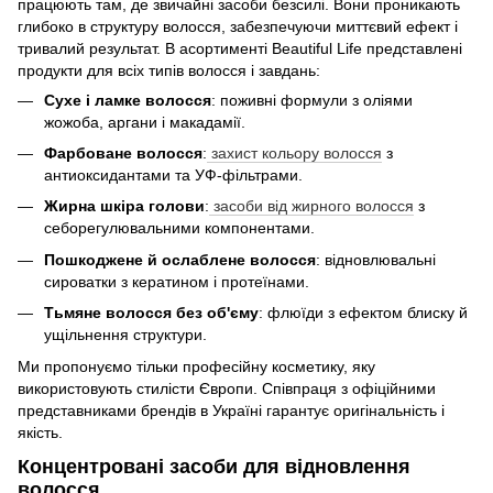
працюють там, де звичайні засоби безсилі. Вони проникають
глибоко в структуру волосся, забезпечуючи миттєвий ефект і
тривалий результат. В асортименті Beautiful Life представлені
продукти для всіх типів волосся і завдань:
Сухе і ламке волосся
: поживні формули з оліями
жожоба, аргани і макадамії.
Фарбоване волосся
:
захист кольору волосся
з
антиоксидантами та УФ-фільтрами.
Жирна шкіра голови
:
засоби від жирного волосся
з
себорегулювальними компонентами.
Пошкоджене й ослаблене волосся
: відновлювальні
сироватки з кератином і протеїнами.
Тьмяне волосся без об'єму
: флюїди з ефектом блиску й
ущільнення структури.
Ми пропонуємо тільки професійну косметику, яку
використовують стилісти Європи. Співпраця з офіційними
представниками брендів в Україні гарантує оригінальність і
якість.
Концентровані засоби для відновлення
волосся