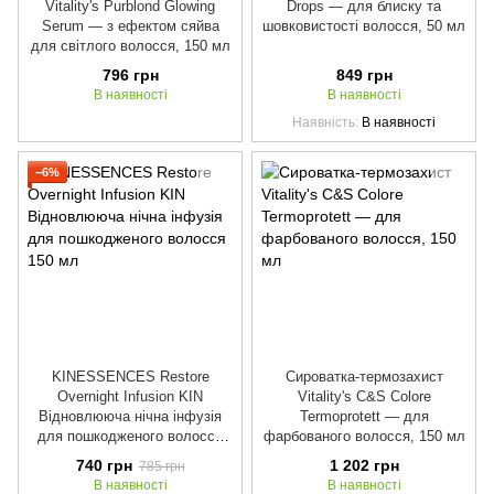
Vitality's Purblond Glowing
Drops — для блиску та
Serum — з ефектом сяйва
шовковистості волосся, 50 мл
для світлого волосся, 150 мл
796 грн
849 грн
В наявності
В наявності
Наявність
В наявності
−6%
KINESSENCES Restore
Сироватка-термозахист
Overnight Infusion KIN
Vitality's C&S Colore
Відновлююча нічна інфузія
Termoprotett — для
для пошкодженого волосся
фарбованого волосся, 150 мл
150 мл
740 грн
1 202 грн
785 грн
В наявності
В наявності