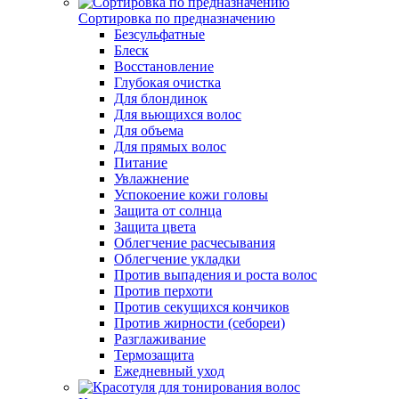
Сортировка по предназначению
Безсульфатные
Блеск
Восстановление
Глубокая очистка
Для блондинок
Для вьющихся волос
Для объема
Для прямых волос
Питание
Увлажнение
Успокоение кожи головы
Защита от солнца
Защита цвета
Облегчение расчесывания
Облегчение укладки
Против выпадения и роста волос
Против перхоти
Против секущихся кончиков
Против жирности (себореи)
Разглаживание
Термозащита
Ежедневный уход