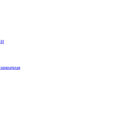
SH
замиачная