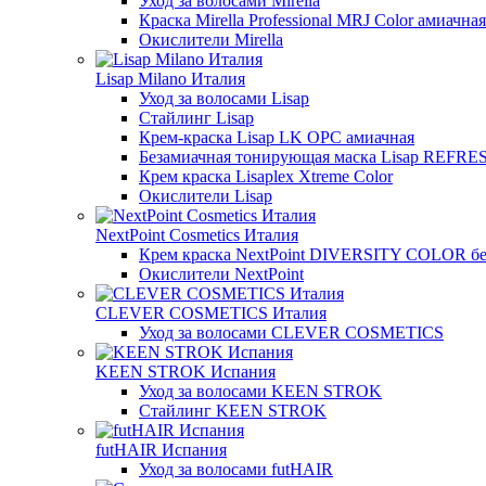
Уход за волосами Mirella
Краска Mirella Professional MRJ Color амиачная
Окислители Mirella
Lisap Milano Италия
Уход за волосами Lisap
Стайлинг Lisap
Крем-краска Lisap LK OPC амиачная
Безамиачная тонирующая маска Lisap REFRE
Крем краска Lisaplex Xtreme Color
Окислители Lisap
NextPoint Cosmetics Италия
Крем краска NextPoint DIVERSITY COLOR бе
Окислители NextPoint
CLEVER COSMETICS Италия
Уход за волосами CLEVER COSMETICS
KEEN STROK Испания
Уход за волосами KEEN STROK
Стайлинг KEEN STROK
futHAIR Испания
Уход за волосами futHAIR