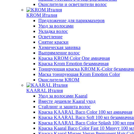
Окислители и осветлители волос
KROM Италия
Предложение для парикмахеров
Уход за волосами
Укладка волос
Осветление
Снятие краски
Химическая завивка
Выпрямление волос
Краска KROM Color One амиачная
Краска Krom Emotion безамиачная
Тонирующая краска KROM K-Color безамиачн
Маска тонирующая Krom Emotion Color
Окислители KROM
KAARAL Италия
Уход за волосами Kaaral
Вместе дешевле Kaaral уход
Cтайлинг и защита волос
Краска KAARAL Baco Color 100 мл амиачная
Краска KAARAL Baco Soft 100 мл безамиачна
Краска KAARAL Baco Color Splash 100 мл пр
Краска Kaaral Baco Color Fast 10 Минут 100 м
Краска Kaaral Maraes Vegan Permanent Hair Col