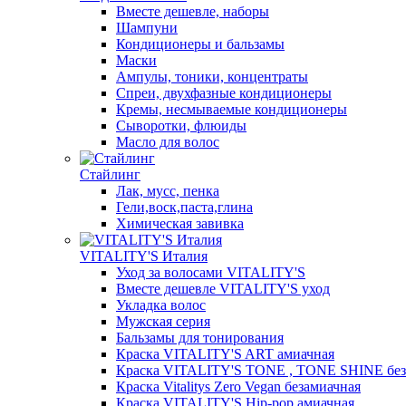
Вместе дешевле, наборы
Шампуни
Кондиционеры и бальзамы
Маски
Ампулы, тоники, концентраты
Спреи, двухфазные кондиционеры
Кремы, несмываемые кондиционеры
Сыворотки, флюиды
Масло для волос
Стайлинг
Лак, мусс, пенка
Гели,воск,паста,глина
Химическая завивка
VITALITY'S Италия
Уход за волосами VITALITY'S
Вместе дешевле VITALITY'S уход
Укладка волос
Мужская серия
Бальзамы для тонирования
Краска VITALITY'S ART амиачная
Краска VITALITY'S TONE , TONE SHINE без
Краска Vitalitys Zero Vegan безамиачная
Краска VITALITY'S Hip-pop амиачная