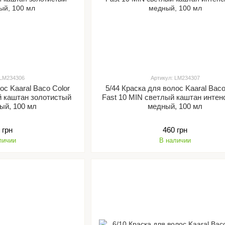
 LM234306
Артикул: LM234307
ос Kaaral Baco Color
5/44 Краска для волос Kaaral Baco
й каштан золотистый
Fast 10 MIN светлый каштан инте
ый, 100 мл
медный, 100 мл
 грн
460 грн
личии
В наличии