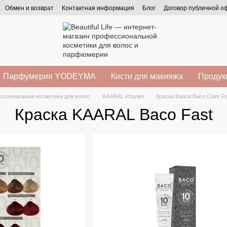
Обмен и возврат
Контактная информация
Блог
Договор публичной 
Парфумерия YODEYMA
Кисти для макияжа
Продукц
ссиональная косметика для волос
KAARAL Италия
Краска Kaaral Baco Color F
Краска KAARAL Baco Fast