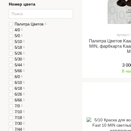
Номер цвета
Палитра Цветов
1
4/0
1
Артикул:
5/0
1
Палитра Цветов Kaar
5/10
1
MIN, фарбкарта Kaar
5/18
1
M
5/26
1
5/30
1
3 00
5/44
1
5/66
1
В на
6/0
1
6/10
1
6/18
1
6/26
1
6/66
1
7/0
1
7/10
1
7/18
1
7/30
1
7/44
1