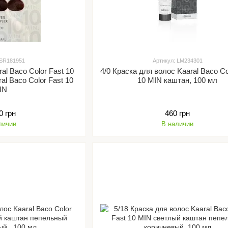
 SR181951
Артикул: LM234301
al Baco Color Fast 10
4/0 Краска для волос Kaaral Baco Co
al Baco Color Fast 10
10 MIN каштан, 100 мл
IN
0 грн
460 грн
личии
В наличии