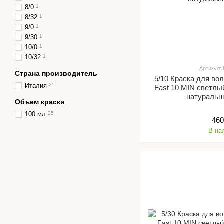
8/0
1
8/32
1
9/0
1
9/30
1
10/0
1
10/32
1
Артикул:
Страна производитель
5/10 Краска для вол
Италия
25
Fast 10 MIN светл
натуральн
Объем краски
100 мл
25
460
В на