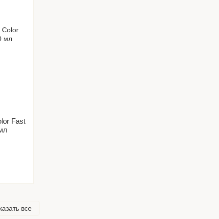
lor Fast
мл
казать все