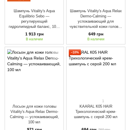
Шампунь Vitality's Aqua
Шампунь Vitality's Aqua Relax
Equilibrio Sebo —
Dermo-Calming —
регулирующий
успокаивающий для
гидролипидный баланс, 1000
чувствительной кожи головы,
мл
250 мл
1 913 грн
649 грн
В наличии
В наличии
−10%
1
Лосьон для кожи головы
KAARAL К05 HAIR
Vitality's Aqua Relax Dermo-
Трихологический крем-
Calming — успокаивающий,
шампунь с серой 200 мл
100 мл
971 грн
684 грн
760 грн