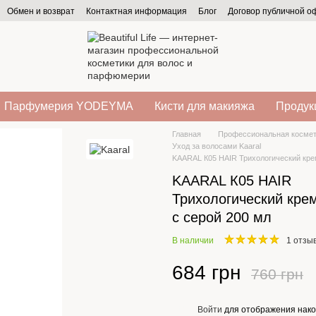
Обмен и возврат
Контактная информация
Блог
Договор публичной 
Парфумерия YODEYMA
Кисти для макияжа
Продукц
Главная
Профессиональная космет
Уход за волосами Kaaral
KAARAL К05 HAIR Трихологический кре
KAARAL К05 HAIR
Трихологический кре
с серой 200 мл
В наличии
1 отзы
684 грн
760 грн
Войти
для отображения нако
%