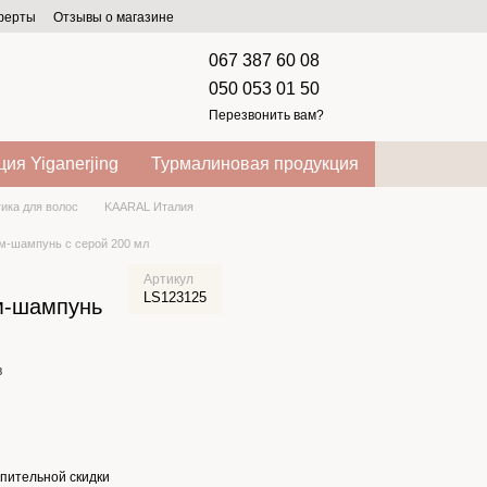
оферты
Отзывы о магазине
067 387 60 08
050 053 01 50
Перезвонить вам?
ия Yiganerjing
Турмалиновая продукция
ика для волос
KAARAL Италия
м-шампунь с серой 200 мл
Артикул
LS123125
м-шампунь
в
пительной скидки