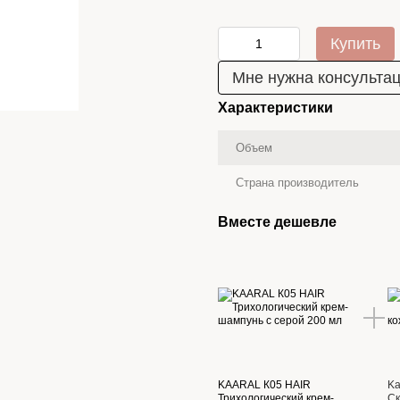
Купить
Мне нужна консульта
Характеристики
Объем
Страна производитель
Вместе дешевле
KAARAL К05 HAIR
Ka
Трихологический крем-
Ск