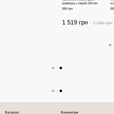
шампунь с серой 200 мл
ко
684 грн
88
1 519 грн
1 566 грн
Каталог
Клиентам