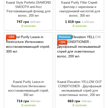
Kaaral Style Perfetto DIAMOND
Kaaral Purify Filler Спрей-
SMOOTH anti-frizz
филлер с кератином и
Разглаживающий флюид для
гиалуроновой кислотой для
волос, 200 мл
волос, 300 мл
747 грн
1 019 грн
840 грн
1 200 грн
В наличии
В наличии
−15%
Новинка
−15%
Kaaral Purify Leave-in
Kaaral Elevation YELLOW OUT
Restructure Интенсивно
CONDITIONER - Двухфазный
восстанавливающий спрей,
несмываемый спрей для
300 мл
осветленных волос, 200 мл
714 грн
663 грн
840 грн
780 грн
В наличии
В наличии