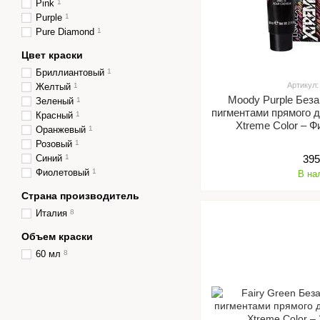
Pink
1
Purple
1
Pure Diamond
1
Цвет краски
Бриллиантовый
1
Артикул:
Желтый
1
Moody Purple Без
Зеленый
1
пигментами прямого д
Красный
1
Xtreme Color – 
Оранжевый
1
Розовый
1
Синий
1
395
Фиолетовый
1
В на
Страна производитель
Италия
8
Объем краски
60 мл
8