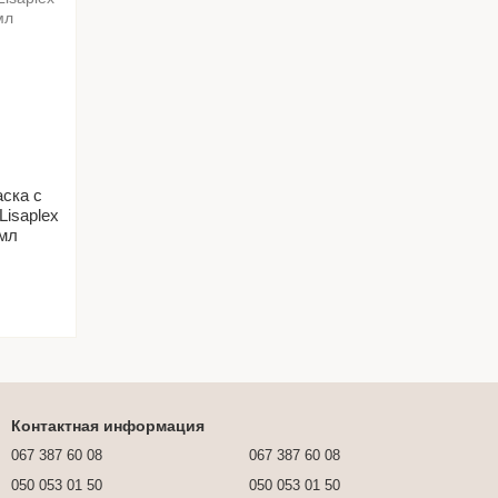
аска с
Lisaplex
 мл
Контактная информация
067 387 60 08
067 387 60 08
050 053 01 50
050 053 01 50