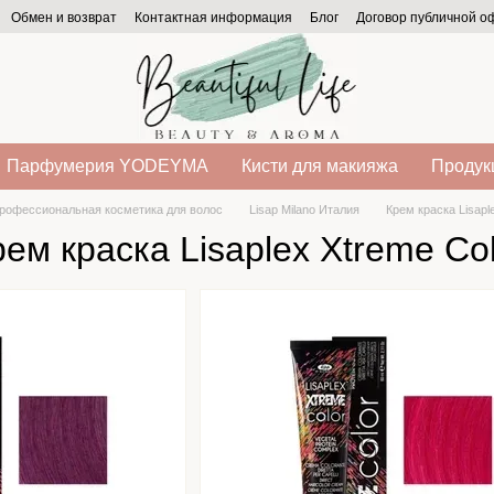
Обмен и возврат
Контактная информация
Блог
Договор публичной 
Парфумерия YODEYMA
Кисти для макияжа
Продукц
рофессиональная косметика для волос
Lisap Milano Италия
Крем краска Lisapl
ем краска Lisaplex Xtreme Co