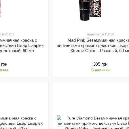
 LR111113
Артикул: LR111114
аммиачная краска с
Mad Pink Безаммиачная краск
ействия Lisap Lisaplex
пигментами прямого действия Lisap 
Фиолетовый, 60 мл
Xtreme Color – Розовый, 60 м
 грн
395 грн
личии
В наличии