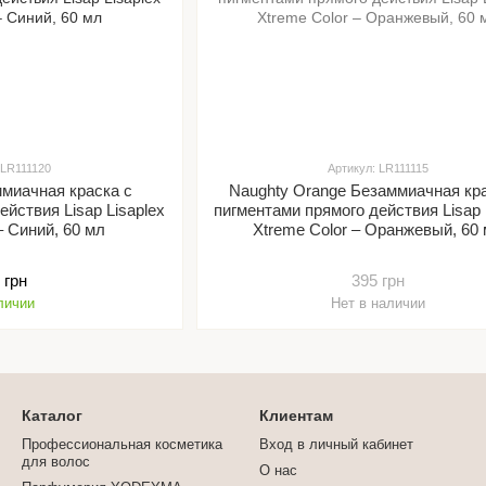
 LR111120
Артикул: LR111115
ммиачная краска с
Naughty Orange Безаммиачная кр
ействия Lisap Lisaplex
пигментами прямого действия Lisap 
– Синий, 60 мл
Xtreme Color – Оранжевый, 60
 грн
395 грн
личии
Нет в наличии
Каталог
Клиентам
Профессиональная косметика
Вход в личный кабинет
для волос
О нас