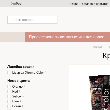
Перейти к основному контенту
Укр
Рус
О нас
Оплата и доставка
Профессиональная косметика для волос
Главная
П
Кр
Линейка краски
Lisaplex Xtreme Color
8
Номер цвета
Orange
1
Red
1
Yellow
1
Blue
1
Green
1