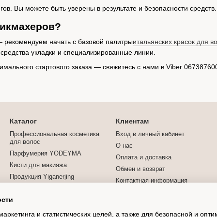
гов. Вы можете быть уверены в результате и безопасности средств.
рикмахеров?
— рекомендуем начать с базовой палитры
итальянских красок для в
 средства укладки и специализированные линии.
тимального стартового заказа — свяжитесь с нами в Viber 067387
Каталог
Клиентам
Профессиональная косметика
Вход в личный кабинет
для волос
О нас
Парфумерия YODEYMA
Оплата и доставка
Кисти для макияжа
Обмен и возврат
Продукция Yiganerjing
Контактная информация
Турмалиновая продукция
Блог
ости
Договор публичной оферты
маркетинга и статистических целей, а также для безопасной и опт
Отзывы о магазине