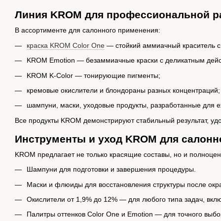
Линия KROM для профессиональной р
В ассортименте для салонного применения:
краска KROM Color One
— стойкий аммиачный краситель с 
KROM Emotion — безаммиачные краски с деликатным дейс
KROM K-Color — тонирующие пигменты;
кремовые окислители и блондораны разных концентраций;
шампуни, маски, уходовые продукты, разработанные для е
Все продукты KROM демонстрируют стабильный результат, удо
Инструменты и уход KROM для салонн
KROM предлагает не только красящие составы, но и полноц
Шампуни для подготовки и завершения процедуры.
Маски и флюиды для восстановления структуры после окр
Окислители от 1,9% до 12% — для любого типа задач, вк
Палитры оттенков Color One и Emotion — для точного выбо