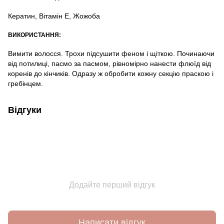
Кератин, Вітамін Е, Жожоба
ВИКОРИСТАННЯ:
Вимити волосся. Трохи підсушити феном і щіткою. Починаючи
від потилиці, пасмо за пасмом, рівномірно нанести флюїд від
коренів до кінчиків. Одразу ж обробити кожну секцію праскою і
гребінцем.
Відгуки
Додайте перший відгук
Написати відгук