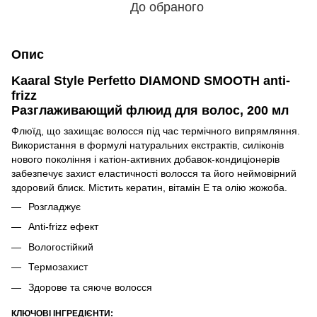
До обраного
Опис
Kaaral Style Perfetto DIAMOND SMOOTH anti-
frizz
Разглаживающий флюид для волос, 200 мл
Флюїд, що захищає волосся під час термічного випрямляння.
Використання в формулі натуральних екстрактів, силіконів
нового покоління і катіон-активних добавок-кондиціонерів
забезпечує захист еластичності волосся та його неймовірний
здоровий блиск. Містить кератин, вітамін Е та олію жожоба.
Розгладжує
Anti-frizz ефект
Вологостійкий
Термозахист
Здорове та сяюче волосся
КЛЮЧОВІ ІНГРЕДІЄНТИ: