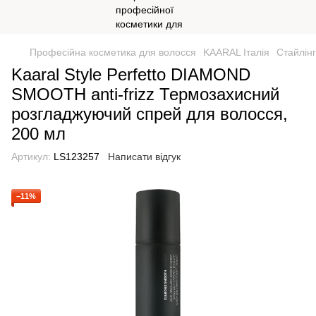
Професійна косметика для волосся
KAARAL Італія
Cтайлінг
Kaaral Style Perfetto DIAMOND
SMOOTH anti-frizz Термозахисний
розгладжуючий спрей для волосся,
200 мл
Артикул:
LS123257
Написати відгук
−11%