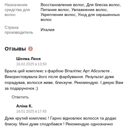
Назначение
Восстановление волос, Для блеска волос,
средства для
Питание волос, Увлажнение волос,
волос
Укрепление волос, Уход для окрашенных
волос
Страна
Италия
производитель
Отзывы
2
Шопка Леся
16.02.2025 в 13:50
Брала цей комплекс з фарбою Віталітікс Арт Абсолюте .
Використовувала його після фарбування. Результат дуже
порадував, волосся живе, блискуче. Рекомендую. І дякую Вам
за подаруночок ;)
Ответить
Аліна К.
18.01.2025 в 17:45
Дуже крутий комплекс ! Гарно відновлює волосся та додає
блиску. Мені дуже сподобався ! Рекомендую однозначно