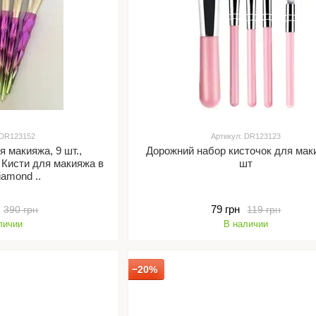
 DR123152
Артикул: DR123123
я макияжа, 9 шт.,
Дорожний набор кисточок для мак
 Кисти для макияжа в
шт
iamond ..
79 грн
390 грн
119 грн
личии
В наличии
−20%