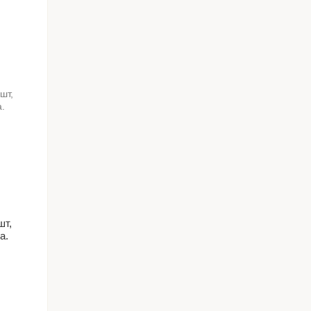
шт,
а.