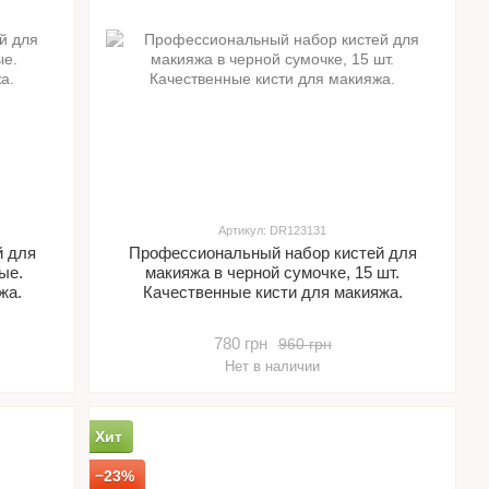
Артикул: DR123131
й для
Профессиональный набор кистей для
ые.
макияжа в черной сумочке, 15 шт.
жа.
Качественные кисти для макияжа.
780 грн
960 грн
Нет в наличии
Хит
−23%