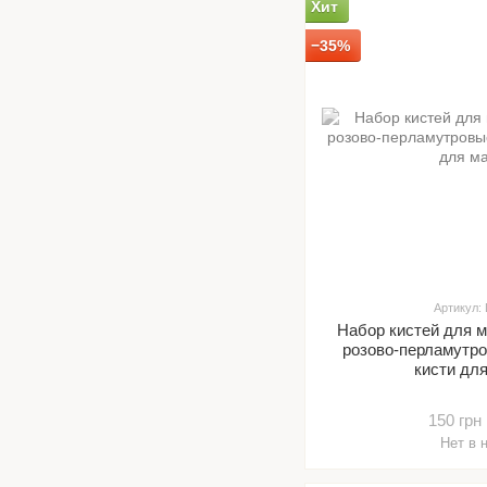
Хит
−35%
Артикул:
Набор кистей для м
розово-перламутр
кисти дл
150 грн
Нет в 