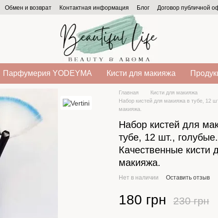
Обмен и возврат
Контактная информация
Блог
Договор публичной 
Парфумерия YODEYMA
Кисти для макияжа
Продукц
Главная
Кисти для макияжа
Набор кистей для макияжа в тубе, 12 ш
макияжа.
Набор кистей для ма
тубе, 12 шт., голубые.
Качественные кисти 
макияжа.
Нет в наличии
Оставить отзыв
180 грн
230 грн