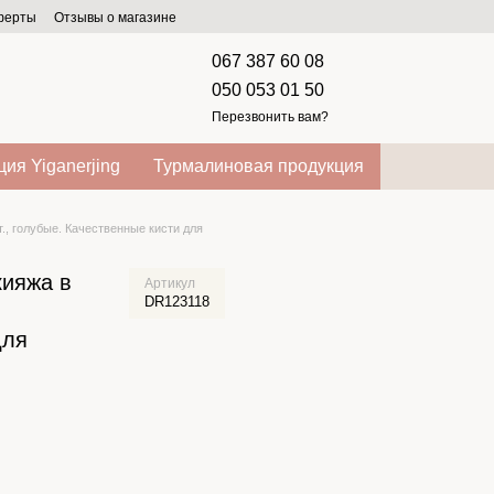
оферты
Отзывы о магазине
067 387 60 08
050 053 01 50
Перезвонить вам?
ия Yiganerjing
Турмалиновая продукция
т., голубые. Качественные кисти для
кияжа в
Артикул
DR123118
для