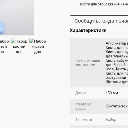
Войти
для отображения нако
%
Сообщить, когда появ
Характеристики
Аппликатор и
Кисть для п
Кисть для р
для тональн
Комплектация
Кисть кабук
кисточками
для бровей,
носа, Кисть 
Кисть для п
растушевки 
Щеточки для
Длина
150 мм
Материал
Синтетическ
ворса
Тип кисти
Набор