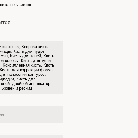
пительной скидки
ится
 кисточка, Веерная кисть,
омады, Кисть для пудры,
умян, Кисть для теней, Кисть
ой основы, Кисть для туши,
и, Консиллерная кисть, Кисть
 Кисть для коррекции формы
для нанесения контуров,
одводки, Кисть для
теней, Двойной аппликатор,
 бровей и ресниц
ий