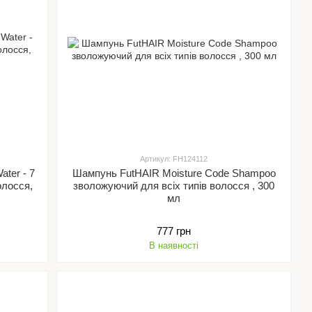
Артикул: FH124112
ter - 7
Шампунь FutHAIR Moisture Code Shampoo
олосся,
зволожуючий для всіх типів волосся , 300
мл
777 грн
В наявності