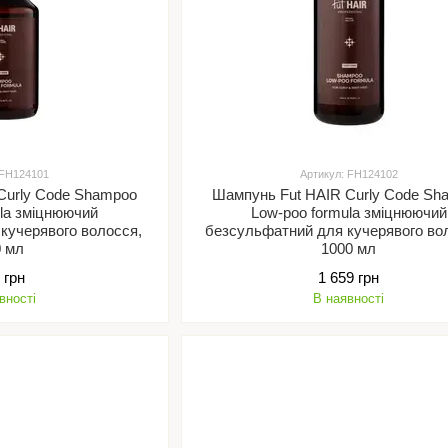
 FH124101
Артикул: FH124102
Curly Code Shampoo
Шампунь Fut HAIR Curly Code Sh
ula зміцнюючий
Low-poo formula зміцнюючий
кучерявого волосся,
безсульфатний для кучерявого волосся ,
0 мл
1000 мл
 грн
1 659 грн
вності
В наявності