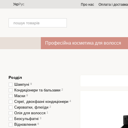
Перейти до основного контенту
Укр
Рус
Про нас
Оплата і доставка
Професійна косметика для волосся
Розділ
Шампуні
9
Кондиціонери та бальзами
2
Маски
9
Спреї, двохфазні кондиціонери
4
Сироватки, флюїди
2
Олія для волосся
1
Безсульфатні
3
Відновлення
6