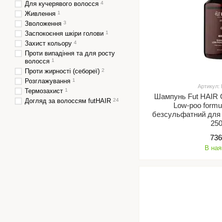
Для кучерявого волосся
4
Живлення
1
Зволоження
3
Заспокоєння шкіри голови
1
Захист кольору
4
Проти випадіння та для росту
волосся
1
Проти жирності (себореї)
2
Розглажування
1
Артикул:
Термозахист
1
Шампунь Fut HAIR 
Догляд за волоссям futHAIR
24
Low-poo form
безсульфатний для 
25
736
В ная