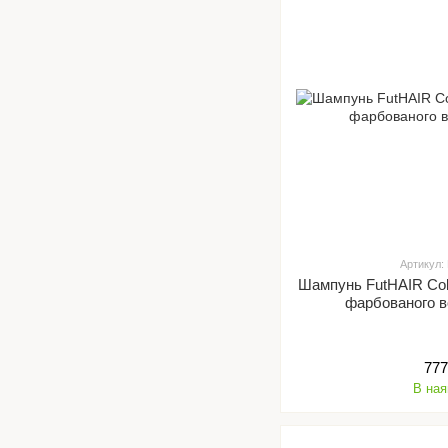
Артикул:
Шампунь FutHAIR Co
фарбованого в
777
В ная