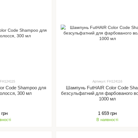
 FH124115
Артикул: FH124116
lor Code Shampoo для
Шампунь FutHAIR Color Code Sh
олосся, 300 мл
безсульфатний для фарбованого волосся ,
1000 мл
 грн
1 659 грн
вності
В наявності