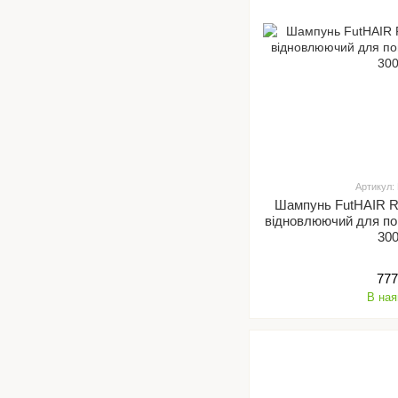
Артикул:
Шампунь FutHAIR R
відновлюючий для по
30
777
В ная