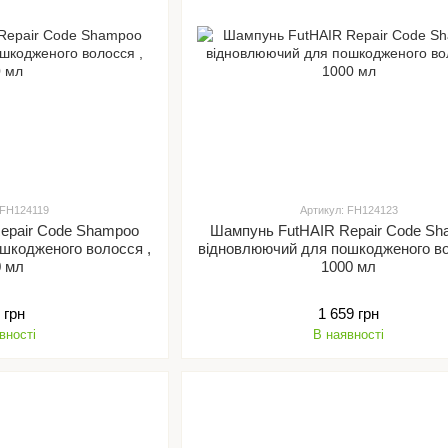
 FH124119
Артикул: FH124123
epair Code Shampoo
Шампунь FutHAIR Repair Code S
шкодженого волосся ,
відновлюючий для пошкодженого во
0 мл
1000 мл
 грн
1 659 грн
вності
В наявності