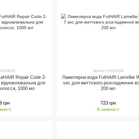
 FH124122
Артикул: FH124118
utHAIR Repair Code 2-
Ламелярна вода FutHAIR Lamellar Wa
 відновлювальна для
sec для миттєвого розгладження в
олосся, 1000 мл
200 мл
8 грн
723 грн
вності
В наявності