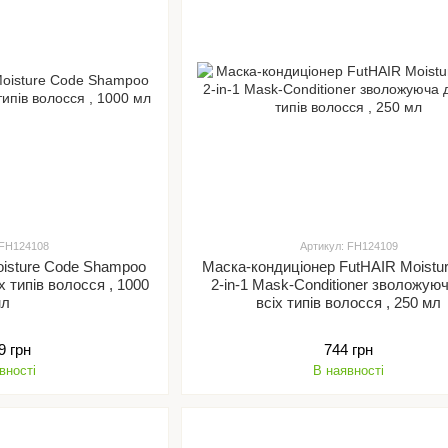
 FH124108
Артикул: FH124109
isture Code Shampoo
Маска-кондиціонер FutHAIR Moistu
2-in-1 Mask-Conditioner зволожуюча д
мл
всіх типів волосся , 250 мл
9 грн
744 грн
вності
В наявності