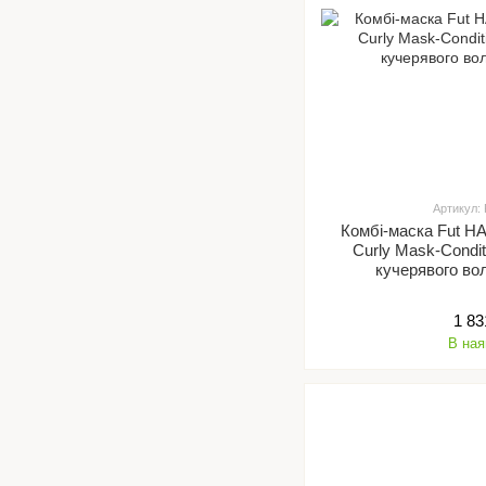
Артикул:
Комбі-маска Fut HA
Curly Mask-Condit
кучерявого во
1 83
В ная