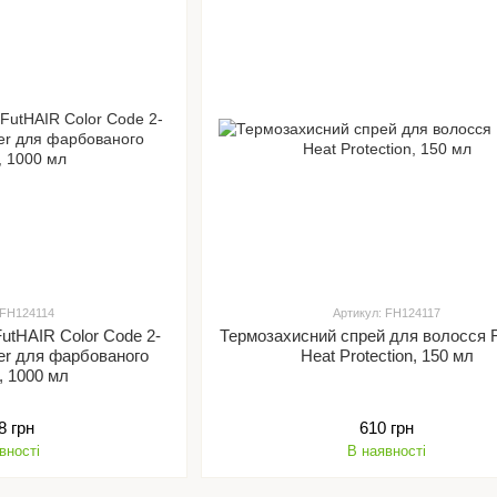
 FH124114
Артикул: FH124117
utHAIR Color Code 2-
Термозахисний спрей для волосся 
ner для фарбованого
Heat Protection, 150 мл
, 1000 мл
8 грн
610 грн
вності
В наявності