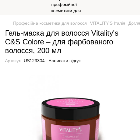
Професійна косметика для волосся
VITALITY'S Італія
Догля
Гель-маска для волосся Vitality's
C&S Colore – для фарбованого
волосся, 200 мл
Артикул:
US123304
Написати відгук