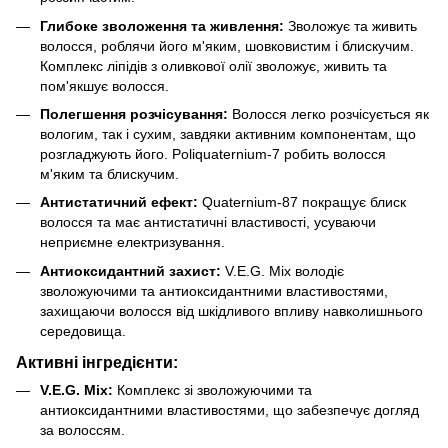
Глибоке зволоження та живлення:
Зволожує та живить
волосся, роблячи його м'яким, шовковистим і блискучим.
Комплекс ліпідів з оливкової олії зволожує, живить та
пом'якшує волосся.
Полегшення розчісування:
Волосся легко розчісується як
вологим, так і сухим, завдяки активним компонентам, що
розгладжують його. Poliquaternium-7 робить волосся
м'яким та блискучим.
Антистатичний ефект:
Quaternium-87 покращує блиск
волосся та має антистатичні властивості, усуваючи
неприємне електризування.
Антиоксидантний захист:
V.E.G. Mix володіє
зволожуючими та антиоксидантними властивостями,
захищаючи волосся від шкідливого впливу навколишнього
середовища.
Активні інгредієнти:
V.E.G. Mix:
Комплекс зі зволожуючими та
антиоксидантними властивостями, що забезпечує догляд
за волоссям.