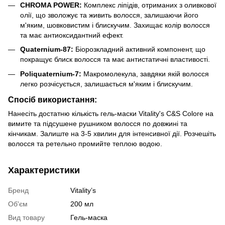
CHROMA POWER:
Комплекс ліпідів, отриманих з оливкової
олії, що зволожує та живить волосся, залишаючи його
м'яким, шовковистим і блискучим. Захищає колір волосся
та має антиоксидантний ефект.
Quaternium-87:
Біорозкладний активний компонент, що
покращує блиск волосся та має антистатичні властивості.
Poliquaternium-7:
Макромолекула, завдяки якій волосся
легко розчісується, залишається м'яким і блискучим.
Спосіб використання:
Нанесіть достатню кількість гель-маски Vitality's C&S Colore на
вимите та підсушене рушником волосся по довжині та
кінчикам. Залиште на 3-5 хвилин для інтенсивної дії. Розчешіть
волосся та ретельно промийте теплою водою.
Характеристики
Бренд
Vitality’s
Об'єм
200 мл
Вид товару
Гель-маска