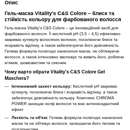
Опис
Гель-маска Vitality's C&S Colore – блиск та
стійкість кольору для фарбованого волосся
Гель-маска Vitality's C&S Colore – це інноваційний засіб для
фарбованого волосся. Її кислотний pH (3,5 – 4,5) ефективно
закриває кутикулу волосяних волокон, посилюючи блиск та
яскравість відтінку, а також забезпечуючи його довговічність.
Гелева формула полегшує нанесення маски, не обтяжуючи
волосся, а також інтенсивно зволожує та живить його, роблячи
м'яким, шовковистим та сяючим.
Чому варто обрати Vitality's C&S Colore Gel
Maschera?
Інтенсивний захист кольору:
Кислотний pH закриває
кутикулу, посилюючи блиск і яскравість відтінку, а також
забезпечує довговічність кольору. Комплекс CHROMA
POWER захищає колір волосся та має антиоксидантний
ефект.
Легкість та об'єм:
Гелева формула полегшує нанесення
маски та не обтяжує волосся, залишаючи його легким та
розсипчастим.