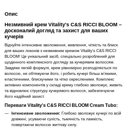
Опис
Незмивний крем Vitality's C&S RICCI BLOOM –
досконалий догляд та захист для ваших
кучерів
Відчуйте інтенсивне зволоження, живлення, чіткість та блиск
для ваших локонів з незмивним кремом Vitality's C&S RICCI
BLOOM! Це унікальний засіб, спеціально розроблений для
щоденного комплексного догляду за кучерявим волоссям.
Завдяки легкій формулі, крем рівномірно розподіляється по
волоссю, не обтяжуючи його, і робить кучері більш м'якими,
еластичними, блискучими та чітко окресленими. Комплекс
активних компонентів у складі крему глибоко зволожує, живить
та відновлює структуру кучерявого волосся, забезпечуючи
його надійний захист.
Переваги Vitality's C&S RICCI BLOOM Cream Tubo:
Інтенсивне зволоження:
Глибоко зволожує кучері по всій
довжині, усуваючи сухість, тьмяність та ламкість,
повертаючи волоссю життєву силу.