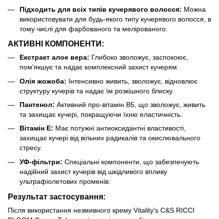
Підходить для всіх типів кучерявого волосся:
Можна
використовувати для будь-якого типу кучерявого волосся, в
тому числі для фарбованого та мелірованого.
АКТИВНІ КОМПОНЕНТИ:
Екстракт алое вера:
Глибоко зволожує, заспокоює,
пом'якшує та надає комплексний захист кучерям.
Олія жожоба:
Інтенсивно живить, зволожує, відновлює
структуру кучерів та надає їм розкішного блиску.
Пантенол:
Активний про-вітамін B5, що зволожує, живить
та захищає кучері, покращуючи їхню еластичність.
Вітамін E:
Має потужні антиоксидантні властивості,
захищає кучері від вільних радикалів та окислювального
стресу.
УФ-фільтри:
Спеціальні компоненти, що забезпечують
надійний захист кучерів від шкідливого впливу
ультрафіолетових променів.
Результат застосування:
Після використання незмивного крему Vitality's C&S RICCI