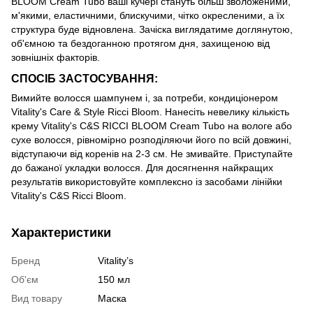
BLOOM Cream Tubo ваші кучері стануть більш зволоженими,
м'якими, еластичними, блискучими, чітко окресленими, а їх
структура буде відновлена. Зачіска виглядатиме доглянутою,
об'ємною та бездоганною протягом дня, захищеною від
зовнішніх факторів.
СПОСІБ ЗАСТОСУВАННЯ:
Вимийте волосся шампунем і, за потреби, кондиціонером
Vitality's Care & Style Ricci Bloom. Нанесіть невелику кількість
крему Vitality's C&S RICCI BLOOM Cream Tubo на вологе або
сухе волосся, рівномірно розподіляючи його по всій довжині,
відступаючи від коренів на 2-3 см. Не змивайте. Приступайте
до бажаної укладки волосся. Для досягнення найкращих
результатів використовуйте комплексно із засобами лінійки
Vitality's C&S Ricci Bloom.
Характеристики
Бренд
Vitality’s
Об'єм
150 мл
Вид товару
Маска