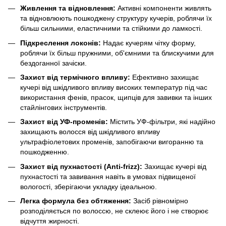
Живлення та відновлення:
Активні компоненти живлять
та відновлюють пошкоджену структуру кучерів, роблячи їх
більш сильними, еластичними та стійкими до ламкості.
Підкреслення локонів:
Надає кучерям чітку форму,
роблячи їх більш пружними, об'ємними та блискучими для
бездоганної зачіски.
Захист від термічного впливу:
Ефективно захищає
кучері від шкідливого впливу високих температур під час
використання фенів, прасок, щипців для завивки та інших
стайлінгових інструментів.
Захист від УФ-променів:
Містить УФ-фільтри, які надійно
захищають волосся від шкідливого впливу
ультрафіолетових променів, запобігаючи вигоранню та
пошкодженню.
Захист від пухнастості (Anti-frizz):
Захищає кучері від
пухнастості та завивання навіть в умовах підвищеної
вологості, зберігаючи укладку ідеальною.
Легка формула без обтяження:
Засіб рівномірно
розподіляється по волоссю, не склеює його і не створює
відчуття жирності.