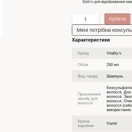
Ввійти
для відображення нак
%
Купити
Мені потрібна консуль
Характеристики
Бренд
Vitality’s
Об'єм
250 мл
Вид товару
Шампунь
Безсульфатні
волосся, Для
Призначення
волосся, Зво
засобу для
волосся, Очи
волосся
волосся (себо
використання
Країна
Італія
виробник