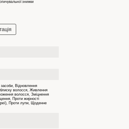
опичувальної знижки
тація
 засоби, Відновлення
 блиску волосся, Живлення
ложення волосся, Зміцнення
щення, Проти жирності
реї), Проти лупи, Щоденне