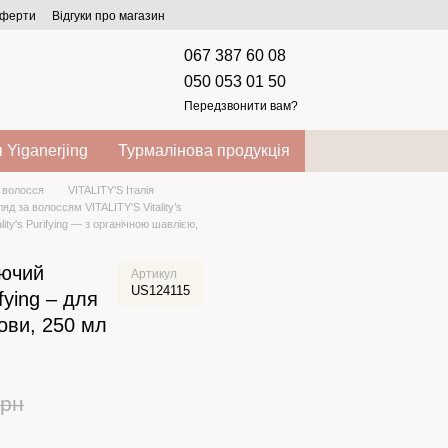
оферти
Відгуки про магазин
067 387 60 08
050 053 01 50
Передзвонити вам?
 Yiganerjing
Турмалінова продукція
 волосся
VITALITY'S Італія
ляд за волоссям VITALITY'S Vitality’s
y's Purifying — з органічною шавлією,
ючий
Артикул
US124115
ifying – для
ови, 250 мл
грн