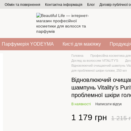
Обмін та повернення
Контактна інформація
Блог
Договір публічної 
Парфумерія YODEYMA
Кисті для макіяжу
Продукція
Головна
Професійна косметика для
Догляд за волоссям VITALITY'S
Дог
Відновлюючий очищаючий шампунь Vitalit
для проблемної шкіри голови, 250 мл
Відновлюючий очища
шампунь Vitality's Pur
проблемної шкіри гол
В наявності
Написати відгук
1 179 грн
1 215 