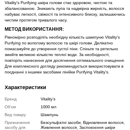
Vitality's Purifying шкіра голови стає здоровою, чистою та
збалансованою. Зникають лупа та надмірна жирність, волосся
набуває легкості, свіжості та інтенсивного блиску, залишаючись
чистим протягом тривалого часу.
МЕТОД ВИКОРИСТАННЯ:
Рівномірно розподіліть необхідну кількість шампуню Vitality's
Purifying по вологому волоссю та шкірі голови. Делікатно
помасажуйте до утворення густої піни. Спіньте та ретельно
змийте великою кількістю теплої води. За необхідності,
повторіть нанесення для досягнення оптимального очищення.
Для комплексного догляду рекомендується використовувати в
поєднанні з іншими засобами лінійки Purifying Vitality's.
Характеристики
Бренд
Vitality’s
Об'єм
1000 мл
Вид товару
Шампунь
Призначення
Безсульфатні засоби, Відновлення волосся,
засобу для
Живлення волосся, Заспокоєння шкіри