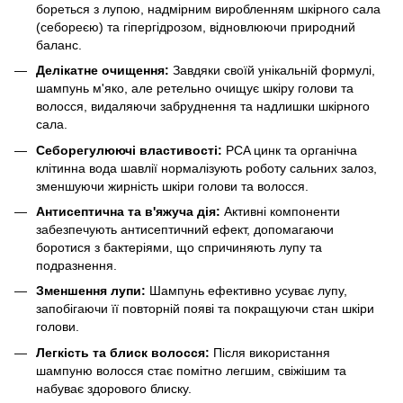
бореться з лупою, надмірним виробленням шкірного сала
(себореєю) та гіпергідрозом, відновлюючи природний
баланс.
Делікатне очищення:
Завдяки своїй унікальній формулі,
шампунь м'яко, але ретельно очищує шкіру голови та
волосся, видаляючи забруднення та надлишки шкірного
сала.
Себорегулюючі властивості:
PCA цинк та органічна
клітинна вода шавлії нормалізують роботу сальних залоз,
зменшуючи жирність шкіри голови та волосся.
Антисептична та в'яжуча дія:
Активні компоненти
забезпечують антисептичний ефект, допомагаючи
боротися з бактеріями, що спричиняють лупу та
подразнення.
Зменшення лупи:
Шампунь ефективно усуває лупу,
запобігаючи її повторній появі та покращуючи стан шкіри
голови.
Легкість та блиск волосся:
Після використання
шампуню волосся стає помітно легшим, свіжішим та
набуває здорового блиску.