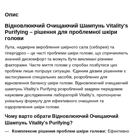
Опис
Відновлюючий Очищаючий Шампунь Vitality's
Purifying – рішення для проблемної шкіри
голови
Лупа, надмірне вироблення шкірного сала (себорея) та
гіпергідроз – це часті проблеми шкіри голови, що спричиняють
значний дискомфорт та можуть бути викликані різними
факторами. Часте миття голови у спробах позбутися цих
проблем лише погіршує ситуацію. Єдиним дієвим рішенням є
застосування спеціальних засобів, розроблених для
відновлення балансу шкіри голови. Відновлюючий очищаючий
шампунь Vitality's Purifying розроблений завдяки передовим
науковим дослідженням лабораторій Vitality's, пропонуючи
унікальну формулу для ефективного очищення та
оздоровлення шкіри голови.
Чому варто обрати Відновлюючий Очищаючий
Шампунь Vitality's Purifying?
Комплексне рішення проблем шкіри голови:
Ефективно