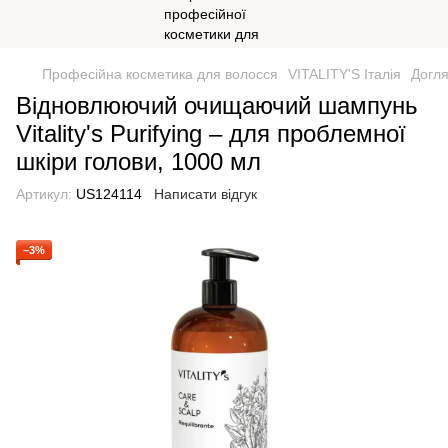
Професійна косметика для волосся
VITALITY'S Італія
Догля
Відновлюючий очищаючий шампунь
Vitality's Purifying – для проблемної
шкіри голови, 1000 мл
Артикул:
US124114
Написати відгук
−3%