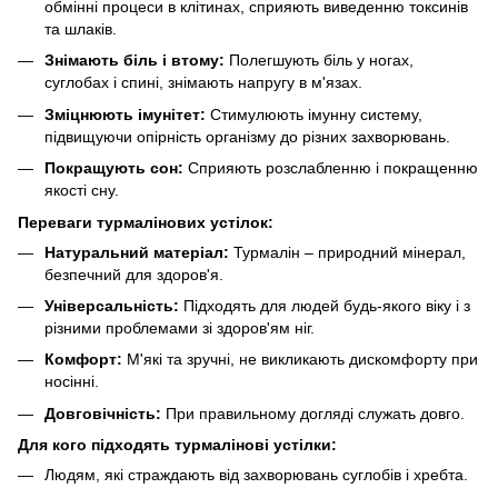
обмінні процеси в клітинах, сприяють виведенню токсинів
та шлаків.
Знімають біль і втому:
Полегшують біль у ногах,
суглобах і спині, знімають напругу в м'язах.
Зміцнюють імунітет:
Стимулюють імунну систему,
підвищуючи опірність організму до різних захворювань.
Покращують сон:
Сприяють розслабленню і покращенню
якості сну.
Переваги турмалінових устілок:
Натуральний матеріал:
Турмалін – природний мінерал,
безпечний для здоров'я.
Універсальність:
Підходять для людей будь-якого віку і з
різними проблемами зі здоров'ям ніг.
Комфорт:
М'які та зручні, не викликають дискомфорту при
носінні.
Довговічність:
При правильному догляді служать довго.
Для кого підходять турмалінові устілки:
Людям, які страждають від захворювань суглобів і хребта.