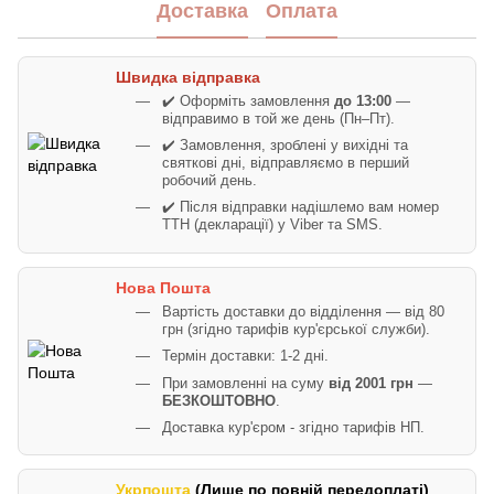
Доставка
Оплата
Швидка відправка
✔️ Оформіть замовлення
до 13:00
—
відправимо в той же день (Пн–Пт).
✔️ Замовлення, зроблені у вихідні та
святкові дні, відправляємо в перший
робочий день.
✔️ Після відправки надішлемо вам номер
ТТН (декларації) у Viber та SMS.
Нова Пошта
Вартість доставки до відділення — від 80
грн (згідно тарифів кур'єрської служби).
Термін доставки: 1-2 дні.
При замовленні на суму
від 2001 грн
—
БЕЗКОШТОВНО
.
Доставка кур'єром - згідно тарифів НП.
Укрпошта
(Лише по повній передоплаті)