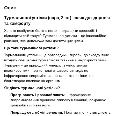
Опис
Турмалинові устілки (пара, 2 шт): шлях до здоров'я
та комфорту
Хочете позбутися болю в ногах, покращити кровообіг і
підвищити свій тонус? Турмалинові устілки – це інноваційне
рішення, яке допоможе вам досягти цих цілей.
Що таке турмалінові устілки?
Турмалинові устілки – це ортопедичні вироби, до складу яких
входить спеціальна турмалінова тканина з мікрокристалами.
Турмалін – це природний мінерал з унікальними
властивостями: при контакті зі шкірою він виділяє
інфрачервоне випромінювання та негативні іони, що
благотворно впливає на організм.
Як діють турмалінові устілки?
Прогрівають і розслабляють:
Інфрачервоне
випромінювання проникає глибоко в тканини, покращує
кровообіг і зігріває ноги.
Покращують обмін речовин:
Негативні іони стимулюють