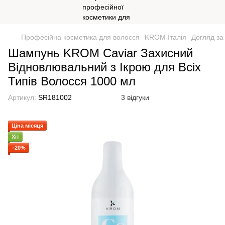
Професійна косметика для волосся
KROM Італія
Догляд за
Шампунь KROM Caviar Захисний
Відновлювальний з Ікрою для Всіх
Типів Волосся 1000 мл
Артикул:
SR181002
3 відгуки
Ціна місяця
Хіт
−20%