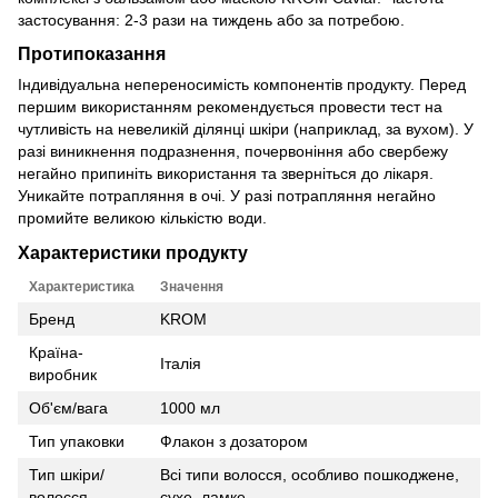
застосування: 2-3 рази на тиждень або за потребою.
Протипоказання
Індивідуальна непереносимість компонентів продукту. Перед
першим використанням рекомендується провести тест на
чутливість на невеликій ділянці шкіри (наприклад, за вухом). У
разі виникнення подразнення, почервоніння або свербежу
негайно припиніть використання та зверніться до лікаря.
Уникайте потрапляння в очі. У разі потрапляння негайно
промийте великою кількістю води.
Характеристики продукту
Характеристика
Значення
Бренд
KROM
Країна-
Італія
виробник
Об'єм/вага
1000 мл
Тип упаковки
Флакон з дозатором
Тип шкіри/
Всі типи волосся, особливо пошкоджене,
волосся
сухе, ламке