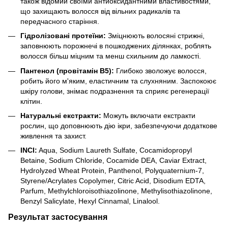
також відомий своїми антиоксидантними властивостями,
що захищають волосся від вільних радикалів та
передчасного старіння.
Гідролізовані протеїни:
Зміцнюють волосяні стрижні,
заповнюють порожнечі в пошкоджених ділянках, роблять
волосся більш міцним та менш схильним до ламкості.
Пантенол (провітамін В5):
Глибоко зволожує волосся,
робить його м'яким, еластичним та слухняним. Заспокоює
шкіру голови, знімає подразнення та сприяє регенерації
клітин.
Натуральні екстракти:
Можуть включати екстракти
рослин, що доповнюють дію ікри, забезпечуючи додаткове
живлення та захист.
INCI:
Aqua, Sodium Laureth Sulfate, Cocamidopropyl
Betaine, Sodium Chloride, Cocamide DEA, Caviar Extract,
Hydrolyzed Wheat Protein, Panthenol, Polyquaternium-7,
Styrene/Acrylates Copolymer, Citric Acid, Disodium EDTA,
Parfum, Methylchloroisothiazolinone, Methylisothiazolinone,
Benzyl Salicylate, Hexyl Cinnamal, Linalool.
Результат застосування