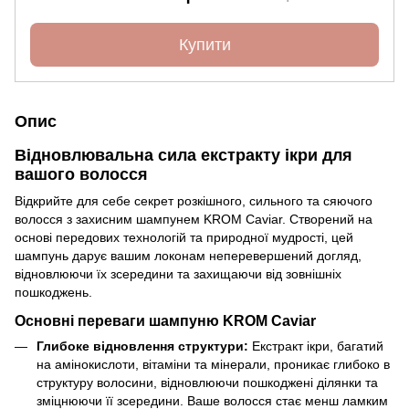
Купити
Опис
Відновлювальна сила екстракту ікри для
вашого волосся
Відкрийте для себе секрет розкішного, сильного та сяючого
волосся з захисним шампунем KROM Caviar. Створений на
основі передових технологій та природної мудрості, цей
шампунь дарує вашим локонам неперевершений догляд,
відновлюючи їх зсередини та захищаючи від зовнішніх
пошкоджень.
Основні переваги шампуню KROM Caviar
Глибоке відновлення структури:
Екстракт ікри, багатий
на амінокислоти, вітаміни та мінерали, проникає глибоко в
структуру волосини, відновлюючи пошкоджені ділянки та
зміцнюючи її зсередини. Ваше волосся стає менш ламким