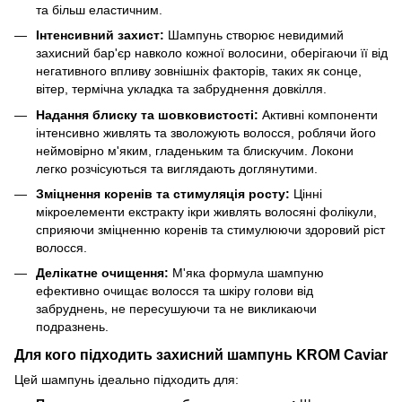
та більш еластичним.
Інтенсивний захист:
Шампунь створює невидимий
захисний бар'єр навколо кожної волосини, оберігаючи її від
негативного впливу зовнішніх факторів, таких як сонце,
вітер, термічна укладка та забруднення довкілля.
Надання блиску та шовковистості:
Активні компоненти
інтенсивно живлять та зволожують волосся, роблячи його
неймовірно м'яким, гладеньким та блискучим. Локони
легко розчісуються та виглядають доглянутими.
Зміцнення коренів та стимуляція росту:
Цінні
мікроелементи екстракту ікри живлять волосяні фолікули,
сприяючи зміцненню коренів та стимулюючи здоровий ріст
волосся.
Делікатне очищення:
М'яка формула шампуню
ефективно очищає волосся та шкіру голови від
забруднень, не пересушуючи та не викликаючи
подразнень.
Для кого підходить захисний шампунь KROM Caviar
Цей шампунь ідеально підходить для: