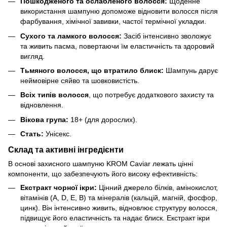
Пошкодженого та ослабленого волосся:
Щоденне
використання шампуню допоможе відновити волосся після
фарбування, хімічної завивки, частої термічної укладки.
Сухого та ламкого волосся:
Засіб інтенсивно зволожує
та живить пасма, повертаючи їм еластичність та здоровий
вигляд.
Тьмяного волосся, що втратило блиск:
Шампунь дарує
неймовірне сяйво та шовковистість.
Всіх типів волосся
, що потребує додаткового захисту та
відновлення.
Вікова група:
18+ (для дорослих).
Стать:
Унісекс.
Склад та активні інгредієнти
В основі захисного шампуню KROM Caviar лежать цінні
компоненти, що забезпечують його високу ефективність:
Екстракт чорної ікри:
Цінний джерело білків, амінокислот,
вітамінів (A, D, E, B) та мінералів (кальцій, магній, фосфор,
цинк). Він інтенсивно живить, відновлює структуру волосся,
підвищує його еластичність та надає блиск. Екстракт ікри