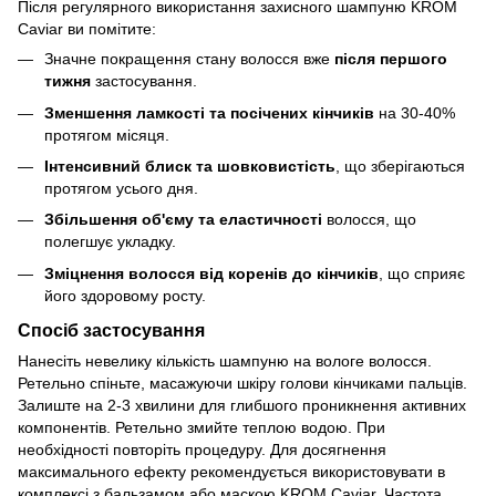
Після регулярного використання захисного шампуню KROM
Caviar ви помітите:
Значне покращення стану волосся вже
після першого
тижня
застосування.
Зменшення ламкості та посічених кінчиків
на 30-40%
протягом місяця.
Інтенсивний блиск та шовковистість
, що зберігаються
протягом усього дня.
Збільшення об'єму та еластичності
волосся, що
полегшує укладку.
Зміцнення волосся від коренів до кінчиків
, що сприяє
його здоровому росту.
Спосіб застосування
Нанесіть невелику кількість шампуню на вологе волосся.
Ретельно спіньте, масажуючи шкіру голови кінчиками пальців.
Залиште на 2-3 хвилини для глибшого проникнення активних
компонентів. Ретельно змийте теплою водою. При
необхідності повторіть процедуру. Для досягнення
максимального ефекту рекомендується використовувати в
комплексі з бальзамом або маскою KROM Caviar. Частота