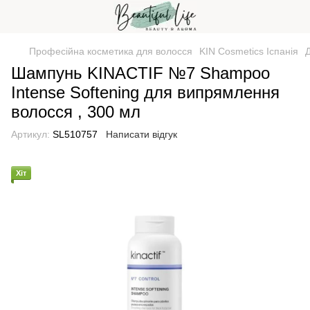
Професійна косметика для волосся
KIN Cosmetics Іспанія
Шампунь KINACTIF №7 Shampoo
Intense Softening для випрямлення
волосся , 300 мл
Артикул:
SL510757
Написати відгук
Хіт