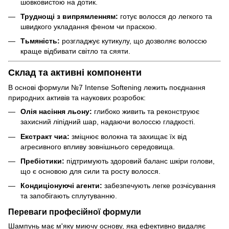
шовковистою на дотик.
Труднощі з випрямленням:
готує волосся до легкого та
швидкого укладання феном чи праскою.
Тьмяність:
розгладжує кутикулу, що дозволяє волоссю
краще відбивати світло та сяяти.
Склад та активні компоненти
В основі формули №7 Intense Softening лежить поєднання
природних активів та наукових розробок:
Олія насіння льону:
глибоко живить та реконструює
захисний ліпідний шар, надаючи волоссю гладкості.
Екстракт чиа:
зміцнює волокна та захищає їх від
агресивного впливу зовнішнього середовища.
Пребіотики:
підтримують здоровий баланс шкіри голови,
що є основою для сили та росту волосся.
Кондиціонуючі агенти:
забезпечують легке розчісування
та запобігають сплутуванню.
Переваги професійної формули
Шампунь має м'яку миючу основу, яка ефективно видаляє