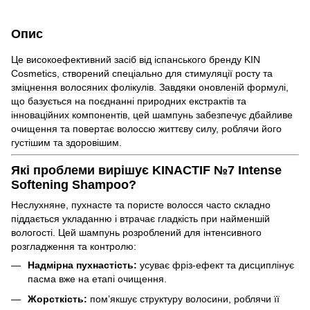
Опис
Це високоефективний засіб від іспанського бренду KIN
Cosmetics, створений спеціально для стимуляції росту та
зміцнення волосяних фолікулів. Завдяки оновленій формулі,
що базується на поєднанні природних екстрактів та
інноваційних компонентів, цей шампунь забезпечує дбайливе
очищення та повертає волоссю життєву силу, роблячи його
густішим та здоровішим.
Які проблеми вирішує KINACTIF №7 Intense
Softening Shampoo?
Неслухняне, пухнасте та пористе волосся часто складно
піддається укладанню і втрачає гладкість при найменшій
вологості. Цей шампунь розроблений для інтенсивного
розгладження та контролю:
Надмірна пухнастість:
усуває фріз-ефект та дисциплінує
пасма вже на етапі очищення.
Жорсткість:
пом’якшує структуру волосини, роблячи її