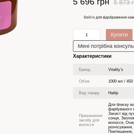
5 696 грн
5 873 
Ввійти
для відображення нак
%
Купити
Мені потрібна консуль
Характеристики
Бренд
Vitality’s
Об'єм
1000 мл / 450
Вид товару
Набір
Для блиску в
фарбуваного 
Захист від пу
Призначення
сонця, Зволо
засобу для
волосся, Очи
волосся
розчісування
Пом'якшення,