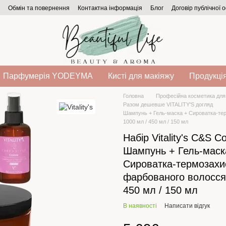
Обмін та повернення
Контактна інформація
Блог
Договір публічної 
Парфумерія YODEYMA
Кисті для макіяжу
Продукція
Головна
Професійна косметика для
Разом дешевше VITALITY'S догляд
Шампунь + Гель-маска + Сироватка-те
1000 мл / 450 мл / 150 мл
Набір Vitality's C&S Co
Шампунь + Гель-маск
Сироватка-термозахи
фарбованого волосся,
450 мл / 150 мл
В наявності
Написати відгук