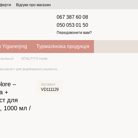
оферти
Відгуки про магазин
067 387 60 08
050 053 01 50
Передзвонити вам?
 Yiganerjing
Турмалінова продукція
 волосся
VITALITY'S Італія
рмозахист для фарбованого волосся,
lore –
Артикул
VD111129
а +
ст для
 1000 мл /