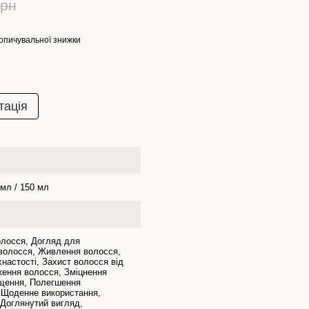
грн
опичувальної знижки
тація
 мл / 150 мл
олосся, Догляд для
волосся, Живлення волосся,
хнастості, Захист волосся від
ження волосся, Зміцнення
щення, Полегшення
, Щоденне використання,
 Доглянутий вигляд,