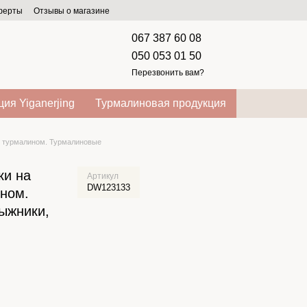
оферты
Отзывы о магазине
067 387 60 08
050 053 01 50
Перезвонить вам?
ия Yiganerjing
Турмалиновая продукция
с турмалином. Турмалиновые
ки на
Артикул
DW123133
ином.
ыжники,