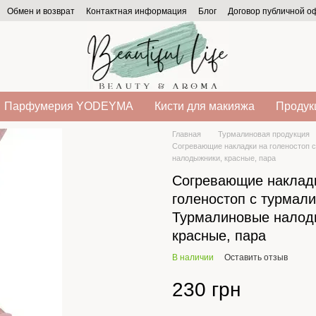
Обмен и возврат
Контактная информация
Блог
Договор публичной 
Парфумерия YODEYMA
Кисти для макияжа
Продукц
Главная
Турмалиновая продукция
Согревающие накладки на голеностоп 
налодыжники, красные, пара
Согревающие наклад
голеностоп с турмал
Турмалиновые налод
красные, пара
В наличии
Оставить отзыв
230 грн