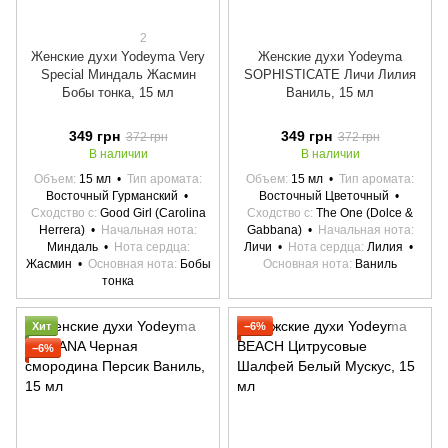
2
Женские духи Yodeyma Very
Женские духи Yodeyma
Special Миндаль Жасмин
SOPHISTICATE Личи Лилия
Бобы тонка, 15 мл
Ваниль, 15 мл
349 грн
349 грн
372 грн
372 грн
В наличии
В наличии
Объем
15 мл
Тип аромата
Объем
15 мл
Тип аромата
Восточный Гурманский
Восточный Цветочный
Сходство с
Good Girl (Carolina
Сходство с
The One (Dolce &
Herrera)
Начальная нота
Gabbana)
Начальная нота
Миндаль
Нота сердца
Личи
Нота сердца
Лилия
Жасмин
Основная нота
Бобы
Основная нота
Ваниль
тонка
Хит
−6%
−6%