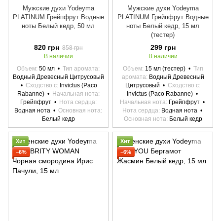
Мужские духи Yodeyma
Мужские духи Yodeyma
PLATINUM Грейпфрут Водные
PLATINUM Грейпфрут Водные
ноты Белый кедр, 50 мл
ноты Белый кедр, 15 мл
(тестер)
820 грн
299 грн
858 грн
В наличии
В наличии
Объем
50 мл
Тип аромата
Объем
15 мл (тестер)
Тип
Водный Древесный Цитрусовый
аромата
Водный Древесный
Сходство с
Invictus (Paco
Цитрусовый
Сходство с
Rabanne)
Начальная нота
Invictus (Paco Rabanne)
Грейпфрут
Нота сердца
Начальная нота
Грейпфрут
Водная нота
Основная нота
Нота сердца
Водная нота
Белый кедр
Основная нота
Белый кедр
Хит
Хит
−6%
−6%