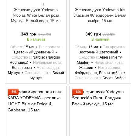
1
Женские духи Yodeyma
Женские духи Yodeyma Iris
Nicolas White Белая роза
Жасмин Флердоранж Белая
Мускус Белый кедр, 15 мл
амбра, 15 мл
349 грн
349 грн
372 грн
372 грн
В наличии
В наличии
Объем
15 мл
Тип аромата
Объем
15 мл
Тип аромата
Цветочный Древесный
Восточный Цветочный
Сходство с
Narciso (Narciso
Сходство с
Alien (Thierry
Rodriguez)
Начальная нота
Mugler)
Начальная нота
Белая роза
Нота сердца
Жасмин
Нота сердца
Мускус
Основная нота
Белый
Флёрдоранж, Белая амбра
мускус
Основная нота
Белая Амбра
−6%
−6%