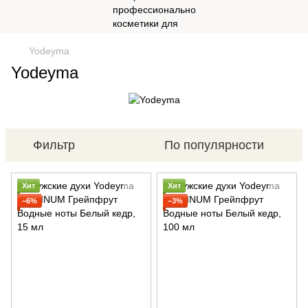
Yodeyma
Yodeyma
Фильтр
По популярности
Хит
Хит
−6%
−3%