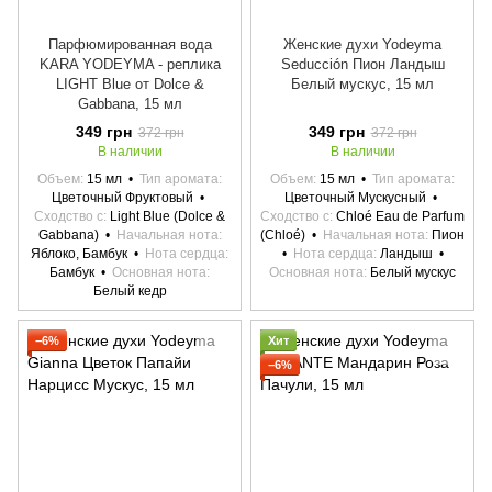
Парфюмированная вода
Женские духи Yodeyma
KARA YODEYMA - реплика
Seducción Пион Ландыш
LIGHT Blue от Dolce &
Белый мускус, 15 мл
Gabbana, 15 мл
349 грн
349 грн
372 грн
372 грн
В наличии
В наличии
Объем
15 мл
Тип аромата
Объем
15 мл
Тип аромата
Цветочный Фруктовый
Цветочный Мускусный
Сходство с
Light Blue (Dolce &
Сходство с
Chloé Eau de Parfum
Gabbana)
Начальная нота
(Chloé)
Начальная нота
Пион
Яблоко, Бамбук
Нота сердца
Нота сердца
Ландыш
Бамбук
Основная нота
Основная нота
Белый мускус
Белый кедр
−6%
Хит
−6%