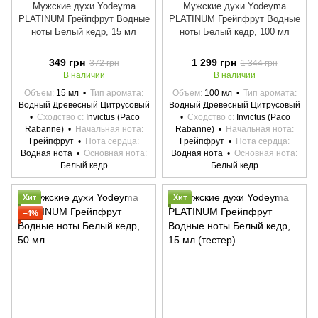
Мужские духи Yodeyma
Мужские духи Yodeyma
PLATINUM Грейпфрут Водные
PLATINUM Грейпфрут Водные
ноты Белый кедр, 15 мл
ноты Белый кедр, 100 мл
349 грн
1 299 грн
372 грн
1 344 грн
В наличии
В наличии
Объем
15 мл
Тип аромата
Объем
100 мл
Тип аромата
Водный Древесный Цитрусовый
Водный Древесный Цитрусовый
Сходство с
Invictus (Paco
Сходство с
Invictus (Paco
Rabanne)
Начальная нота
Rabanne)
Начальная нота
Грейпфрут
Нота сердца
Грейпфрут
Нота сердца
Водная нота
Основная нота
Водная нота
Основная нота
Белый кедр
Белый кедр
Хит
Хит
−4%