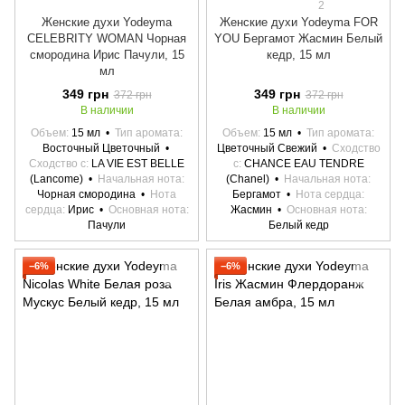
2
Женские духи Yodeyma
Женские духи Yodeyma FOR
CELEBRITY WOMAN Чорная
YOU Бергамот Жасмин Белый
смородина Ирис Пачули, 15
кедр, 15 мл
мл
349 грн
349 грн
372 грн
372 грн
В наличии
В наличии
Объем
15 мл
Тип аромата
Объем
15 мл
Тип аромата
Восточный Цветочный
Цветочный Свежий
Сходство
Сходство с
LA VIE EST BELLE
с
CHANCE EAU TENDRE
(Lancome)
Начальная нота
(Chanel)
Начальная нота
Чорная смородина
Нота
Бергамот
Нота сердца
сердца
Ирис
Основная нота
Жасмин
Основная нота
Пачули
Белый кедр
−6%
−6%