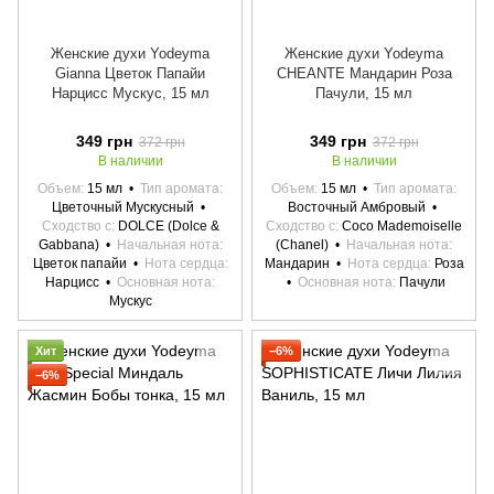
Женские духи Yodeyma
Женские духи Yodeyma
Gianna Цветок Папайи
CHEANTE Мандарин Роза
Нарцисс Мускус, 15 мл
Пачули, 15 мл
349 грн
349 грн
372 грн
372 грн
В наличии
В наличии
Объем
15 мл
Тип аромата
Объем
15 мл
Тип аромата
Цветочный Мускусный
Восточный Амбровый
Сходство с
DOLCE (Dolce &
Сходство с
Coco Mademoiselle
Gabbana)
Начальная нота
(Chanel)
Начальная нота
Цветок папайи
Нота сердца
Мандарин
Нота сердца
Роза
Нарцисс
Основная нота
Основная нота
Пачули
Мускус
Хит
−6%
−6%