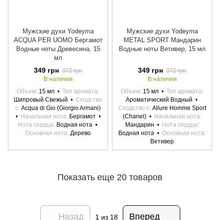
Мужские духи Yodeyma
Мужские духи Yodeyma
ACQUA PER UOMO Бергамот
METAL SPORT Мандарин
Водные ноты Древесина, 15
Водные ноты Ветивер, 15 мл
мл
349 грн
349 грн
372 грн
372 грн
В наличии
В наличии
Объем
15 мл
Тип аромата
Объем
15 мл
Тип аромата
Шипровый Свежый
Сходство
Ароматический Водный
с
Acqua di Gio (Giorgio Armani)
Сходство с
Allure Homme Sport
Начальная нота
Бергамот
(Chanel)
Начальная нота
Нота сердца
Водная нота
Мандарин
Нота сердца
Основная нота
Дерево
Водная нота
Основная нота
Ветивер
Показать еще 20 товаров
Назад
Вперед
1
из 18