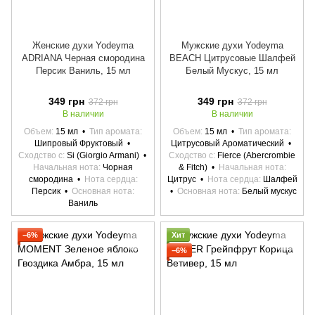
Женские духи Yodeyma
Мужские духи Yodeyma
ADRIANA Черная смородина
BEACH Цитрусовые Шалфей
Персик Ваниль, 15 мл
Белый Мускус, 15 мл
349 грн
349 грн
372 грн
372 грн
В наличии
В наличии
Объем
15 мл
Тип аромата
Объем
15 мл
Тип аромата
Шипровый Фруктовый
Цитрусовый Ароматический
Сходство с
Si (Giorgio Armani)
Сходство с
Fierce (Abercrombie
Начальная нота
Чорная
& Fitch)
Начальная нота
смородина
Нота сердца
Цитрус
Нота сердца
Шалфей
Персик
Основная нота
Основная нота
Белый мускус
Ваниль
−6%
Хит
−6%