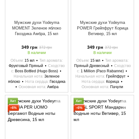
Мужские духи Yodeyma
Мужские духи Yodeyma
MOMENT Зеленое яблоко
POWER Грейпфрут Корица
Гвоздика Амбра, 15 мл
Ветивер, 15 мл
349 грн
349 грн
372 грн
372 грн
В наличии
В наличии
Объем
15 мл
Тип аромата
Объем
15 мл
Тип аромата
Фруктовый Пряный
Сходство
Пряный Древесный
Сходство
с
Boss Bottled (Hugo Boss)
с
1 Million (Paco Rabanne)
Начальная нота
Зеленое
Начальная нота
Грейпфрут
яблоко
Нота сердца
Гвоздика
Нота сердца
Корица
Основная нота
Амбра
Основная нота
Пачули
Хит
Хит
−6%
−6%