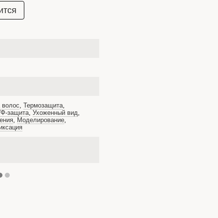
ится
 волос
,
Термозащита
,
УФ-защита
,
Ухоженный вид
,
ения
,
Моделирование
,
иксация