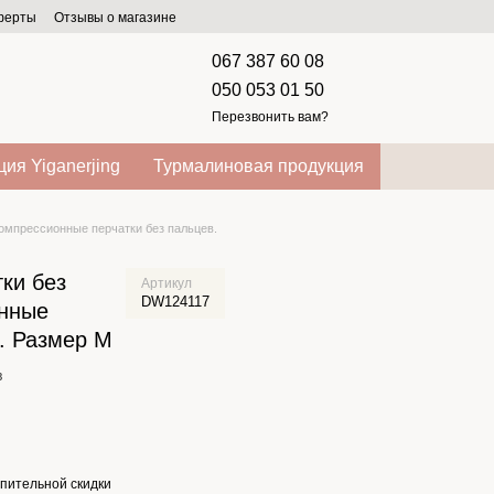
оферты
Отзывы о магазине
067 387 60 08
050 053 01 50
Перезвонить вам?
ия Yiganerjing
Турмалиновая продукция
омпрессионные перчатки без пальцев.
ки без
Артикул
DW124117
онные
. Размер M
в
пительной скидки