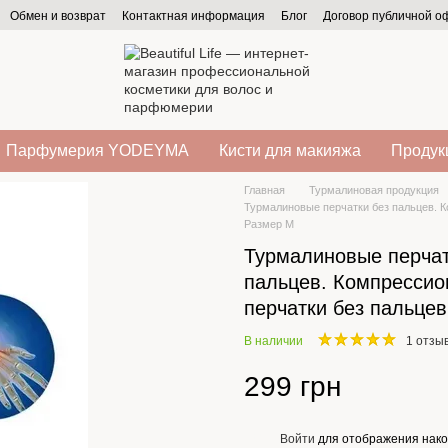
Обмен и возврат
Контактная информация
Блог
Договор публичной 
Парфумерия YODEYMA
Кисти для макияжа
Продукц
Главная
Турмалиновая продукция
Турмалиновые перчатки без пальцев. К
Размер M
Турмалиновые перчат
пальцев. Компресси
перчатки без пальцев
В наличии
1 отзы
299 грн
Войти
для отображения нако
%