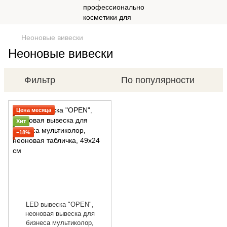
Неоновые вивески
Неоновые вивески
Фильтр
По популярности
Цена месяца
Хит
−18%
LED вывеска "OPEN",
неоновая вывеска для
бизнеса мультиколор,