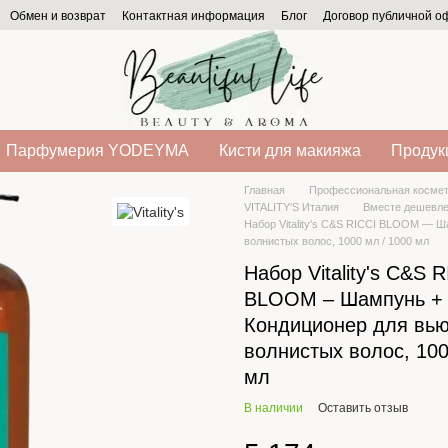
Обмен и возврат
Контактная информация
Блог
Договор публичной 
Парфумерия YODEYMA
Кисти для макияжа
Продукц
Главная
Профессиональная космет
VITALITY'S Италия
Вместе дешевле
Набор Vitality's C&S RICCI BLOOM — 
волнистых волос, 1000 мл / 1000 мл
Набор Vitality's C&S 
BLOOM – Шампунь +
Кондиционер для вь
волнистых волос, 100
мл
В наличии
Оставить отзыв