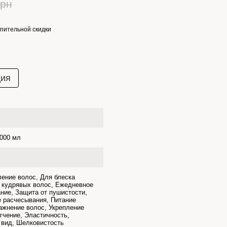
грн
пительной скидки
ция
1000 мл
ение волос, Для блеска
 кудрявых волос, Ежедневное
ние, Защита от пушистости,
 расчесывания, Питание
ажнение волос, Укрепление
гчение, Эластичность,
 вид, Шелковистость