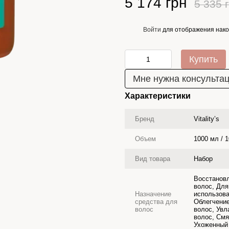
5 174 грн
5 335 
Войти
для отображения нако
%
Купить
Мне нужна консульта
Характеристики
Бренд
Vitality’s
Объем
1000 мл / 
Вид товара
Набор
Восстановл
волос, Для
Назначение
использова
средства для
Облегчение
волос
волос, Увл
волос, Смя
Ухоженный