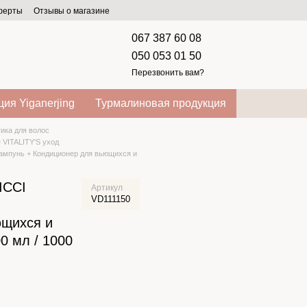
оферты
Отзывы о магазине
067 387 60 08
050 053 01 50
Перезвонить вам?
ия Yiganerjing
Турмалиновая продукция
ика для волос
 VITALITY'S уход
Шампунь + Кондиционер для вьющихся и
RICCI
Артикул
VD111150
ющихся и
0 мл / 1000