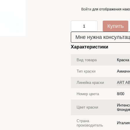
Войти
для отображения нако
%
Купить
Мне нужна консульта
Характеристики
Вид товара
Краска
Тип краски
Амиачн
Линейка краски
ART A
Номер цвета
8/00
Интенс
Цвет краски
блонди
Страна
Италия
производитель