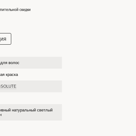
пительной скидки
ция
 для волос
ая краска
BSOLUTE
ивный натуральный светлый
н