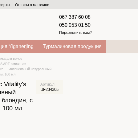
оферты
Отзывы о магазине
067 387 60 08
050 053 01 50
Перезвонить вам?
ия Yiganerjing
Турмалиновая продукция
ика для волос
'S ART амиачная
solute — Интенсивный натуральный
м, 100 мл
Vitality's
Артикул
UF234305
сивный
 блондин, с
 100 мл