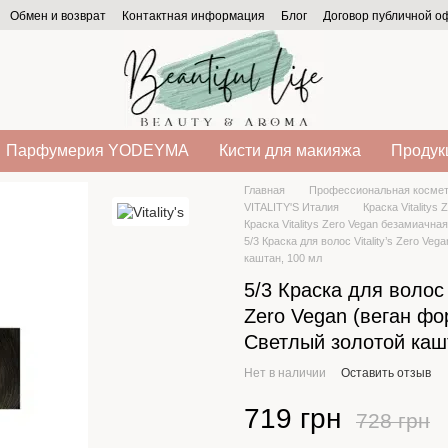
Обмен и возврат
Контактная информация
Блог
Договор публичной 
Парфумерия YODEYMA
Кисти для макияжа
Продукц
Главная
Профессиональная космет
VITALITY'S Италия
Краска Vitalitys
Краска Vitalitys Zero Vegan безамиачная V
5/3 Краска для волос Vitality’s Zero Ve
каштан, 100 мл
5/3 Краска для волос V
Zero Vegan (веган фо
Светлый золотой каш
Нет в наличии
Оставить отзыв
719 грн
728 грн