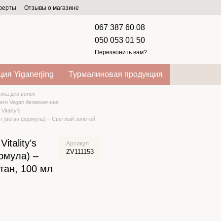
оферты
Отзывы о магазине
067 387 60 08
050 053 01 50
Перезвонить вам?
ия Yiganerjing
Турмалиновая продукция
ика для волос
 Zero Vegan безамиачная
itality's
gan (веган формула) – Светлый золотой
itality’s
Артикул
ZV111153
рмула) –
тан, 100 мл