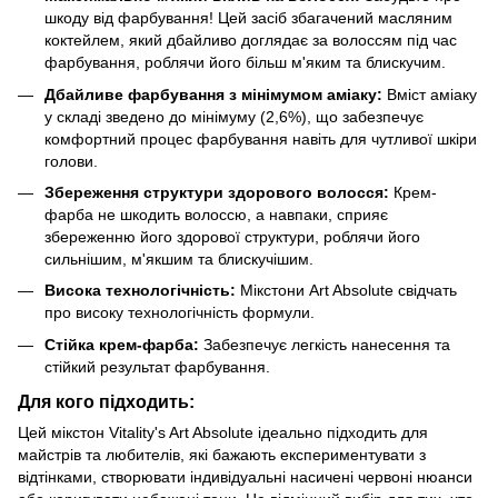
шкоду від фарбування! Цей засіб збагачений масляним
коктейлем, який дбайливо доглядає за волоссям під час
фарбування, роблячи його більш м'яким та блискучим.
Дбайливе фарбування з мінімумом аміаку:
Вміст аміаку
у складі зведено до мінімуму (2,6%), що забезпечує
комфортний процес фарбування навіть для чутливої шкіри
голови.
Збереження структури здорового волосся:
Крем-
фарба не шкодить волоссю, а навпаки, сприяє
збереженню його здорової структури, роблячи його
сильнішим, м'якшим та блискучішим.
Висока технологічність:
Мікстони Art Absolute свідчать
про високу технологічність формули.
Стійка крем-фарба:
Забезпечує легкість нанесення та
стійкий результат фарбування.
Для кого підходить:
Цей мікстон Vitality's Art Absolute ідеально підходить для
майстрів та любителів, які бажають експериментувати з
відтінками, створювати індивідуальні насичені червоні нюанси