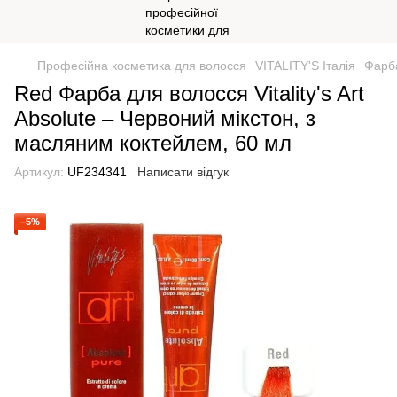
Професійна косметика для волосся
VITALITY'S Італія
Фарба
Red Фарба для волосся Vitality's Art
Absolute – Червоний мікстон, з
масляним коктейлем, 60 мл
Артикул:
UF234341
Написати відгук
−5%