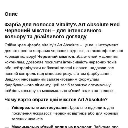
Опис
Фарба для волосся Vitality's Art Absolute Red
Червоний мікстон – для інтенсивного
кольору та дбайливого догляду
Стійка крем-фарба Vitality's Art Absolute – це ваш інструмент
для створення яскравих червоних відтінків, а також ефективної
корекції кольору!
Червоний мікстон
, збагачений масляним
коктейлем, дозволяє посилити інтенсивність червоних тонів
або нейтралізувати небажані зелені нюанси, надаючи вам
повний контроль над кінцевим результатом фарбування.
Завдяки інноваційним запатентованим формулам
фарбувального пігменту, цей засіб гарантує оптимальну
стійкість кольору та максимально м'який вплив на волосся.
Чому варто обрати цей мікстон Art Absolute?
Універсальне застосування:
Ідеально підходить для
посилення яскравості червоних відтінків або для корекції
зелених нюансів.
Максимально м'який вплив на волосся:
Забудьте про