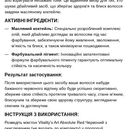
або коригувати небажані тони. Це відмінний вибір для тих, хто
шукає дбайливий засіб, що зберігає здоров'я та блиск волосся
завдяки масляному коктейлю.
АКТИВНІ ІНГРЕДІЄНТИ:
Масляний коктейль:
Спеціально розроблений комплекс
олій, який дбайливо доглядає за волоссям під час
фарбування, забезпечуючи йому живлення, зволоження,
м'якість та блиск, а також мінімізуючи пошкодження.
Фарбувальний пігмент:
Інноваційні запатентовані
формули фарбувального пігменту гарантують оптимальну
стійкість та насиченість кольору.
Результат застосування:
Після використання цього засобу ваше волосся набуде
бажаного червоного відтінку або буде успішно скориговано,
збереже свою стійкість протягом тривалого часу, стане м'яким,
блискучим та збереже свою здорову структуру, виглядаючи
сяючим та доглянутим.
ІНСТРУКЦІЯ З ВИКОРИСТАННЯ:
Розведіть мікстон Vitality's Art Absolute Red Червоний з
окислювачем (не входить до комплекту) у пропорції,