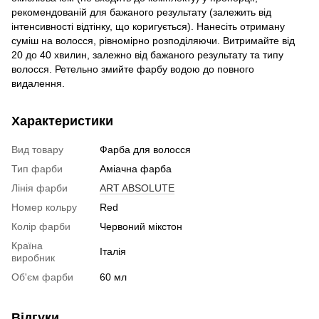
рекомендованій для бажаного результату (залежить від
інтенсивності відтінку, що коригується). Нанесіть отриману
суміш на волосся, рівномірно розподіляючи. Витримайте від
20 до 40 хвилин, залежно від бажаного результату та типу
волосся. Ретельно змийте фарбу водою до повного
видалення.
Характеристики
Вид товару
Фарба для волосся
Тип фарби
Аміачна фарба
Лінія фарби
ART ABSOLUTE
Номер кольру
Red
Колір фарби
Червоний мікстон
Країна
Італія
виробник
Об'єм фарби
60 мл
Відгуки