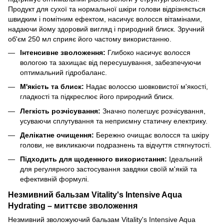
Продукт для сухої та нормальної шкіри голови відрізняється
швидким і помітним ефектом, насичує волосся вітамінами,
надаючи йому здоровий вигляд і природний блиск. Зручний
об'єм 250 мл сприяє його частому використанню.
Інтенсивне зволоження:
Глибоко насичує волосся
вологою та захищає від пересушування, забезпечуючи
оптимальний гідробаланс.
М'якість та блиск:
Надає волоссю шовковистої м'якості,
гладкості та підкреслює його природний блиск.
Легкість розчісування:
Значно полегшує розчісування,
усуваючи сплутування та неприємну статичну електрику.
Делікатне очищення:
Бережно очищає волосся та шкіру
голови, не викликаючи подразнень та відчуття стягнутості.
Підходить для щоденного використання:
Ідеальний
для регулярного застосування завдяки своїй м'якій та
ефективній формулі.
Незмивний бальзам Vitality's Intensive Aqua
Hydrating – миттєве зволоження
Незмивний зволожуючий бальзам Vitality's Intensive Aqua