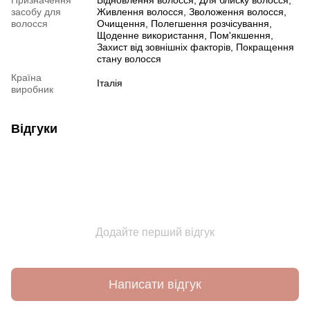
Призначення
Відновлення волосся, Для блиску волосся,
засобу для
Живлення волосся, Зволоження волосся,
волосся
Очищення, Полегшення розчісування,
Щоденне використання, Пом'якшення,
Захист від зовнішніх факторів, Покращення
стану волосся
Країна
Італія
виробник
Відгуки
Додайте перший відгук
Написати відгук