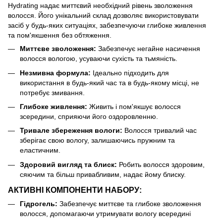
Hydrating надає миттєвий необхідний рівень зволоження
волосся. Його унікальний склад дозволяє використовувати
засіб у будь-яких ситуаціях, забезпечуючи глибоке живлення
та пом'якшення без обтяження.
Миттєве зволоження:
Забезпечує негайне насичення
волосся вологою, усуваючи сухість та тьмяність.
Незмивна формула:
Ідеально підходить для
використання в будь-який час та в будь-якому місці, не
потребує змивання.
Глибоке живлення:
Живить і пом'якшує волосся
зсередини, сприяючи його оздоровленню.
Тривале збереження вологи:
Волосся тривалий час
зберігає свою вологу, залишаючись пружним та
еластичним.
Здоровий вигляд та блиск:
Робить волосся здоровим,
сяючим та більш привабливим, надає йому блиску.
АКТИВНІ КОМПОНЕНТИ НАБОРУ:
Гідрогель:
Забезпечує миттєве та глибоке зволоження
волосся, допомагаючи утримувати вологу всередині