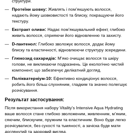
структури.
Протеїни шовку:
Живлять і пом'якшують волосся,
надають йому шовковистості та блиску, покращуючи його
текстуру.
Екстракт оливи:
Надає пом'якшувальний ефект, глибоко
живить волосся, сприяючи його відновленню та захисту.
D-пантенол:
Глибоко зволожує волосся, додає йому
блиску та еластичності, відновлюючи структуру зсередини.
Глюкозид сахаридів:
М'яко очищає волосся та шкіру
голови, не викликаючи подразнень. Це екологічно чистий
компонент, що забезпечує делікатний догляд.
Полікватерніум-10:
Ефективно кондиціонує волосся,
робить його більш слухняним, гладким та значно полегшує
розчісування.
Результат застосування:
Після використання набору Vitality's Intensive Aqua Hydrating
ваше волосся стане глибоко зволоженим, живленним, м'яким,
сяючим, блискучим, пружним та еластичним. Воно буде легко
розчісуватися, без сухості та тьмяності, а зачіска буде мати
доглянутий та здоровий вигляд.