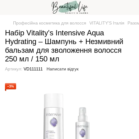
Професійна косметика для волосся
VITALITY'S Італія
Разо
Набір Vitality's Intensive Aqua
Hydrating – Шампунь + Незмивний
бальзам для зволоження волосся
250 мл / 150 мл
Артикул:
VD111111
Написати відгук
−3%