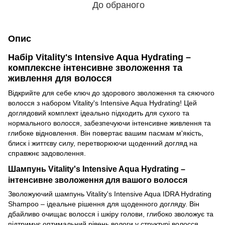
До обраного
Опис
Набір Vitality's Intensive Aqua Hydrating –
комплексне інтенсивне зволоження та
живлення для волосся
Відкрийте для себе ключ до здорового зволоження та сяючого
волосся з набором Vitality's Intensive Aqua Hydrating! Цей
доглядовий комплект ідеально підходить для сухого та
нормального волосся, забезпечуючи інтенсивне живлення та
глибоке відновлення. Він повертає вашим пасмам м'якість,
блиск і життєву силу, перетворюючи щоденний догляд на
справжнє задоволення.
Шампунь Vitality's Intensive Aqua Hydrating –
інтенсивне зволоження для вашого волосся
Зволожуючий шампунь Vitality's Intensive Aqua IDRA Hydrating
Shampoo – ідеальне рішення для щоденного догляду. Він
дбайливо очищає волосся і шкіру голови, глибоко зволожує та
підтримує оптимальний рівень вологи у структурі волосся.