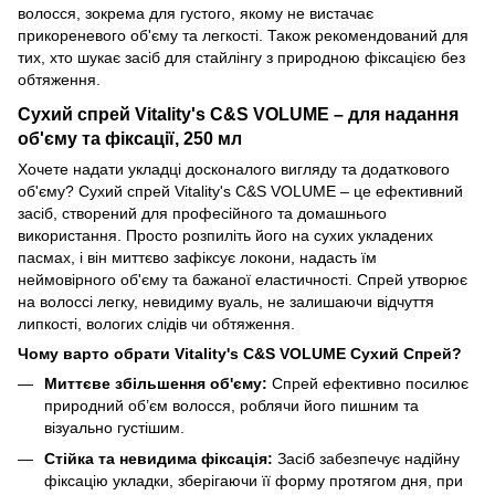
волосся, зокрема для густого, якому не вистачає
прикореневого об'єму та легкості. Також рекомендований для
тих, хто шукає засіб для стайлінгу з природною фіксацією без
обтяження.
Сухий спрей Vitality's C&S VOLUME – для надання
об'єму та фіксації, 250 мл
Хочете надати укладці досконалого вигляду та додаткового
об'єму? Сухий спрей Vitality's C&S VOLUME – це ефективний
засіб, створений для професійного та домашнього
використання. Просто розпиліть його на сухих укладених
пасмах, і він миттєво зафіксує локони, надасть їм
неймовірного об'єму та бажаної еластичності. Спрей утворює
на волоссі легку, невидиму вуаль, не залишаючи відчуття
липкості, вологих слідів чи обтяження.
Чому варто обрати Vitality's C&S VOLUME Сухий Спрей?
Миттєве збільшення об'єму:
Спрей ефективно посилює
природний об’єм волосся, роблячи його пишним та
візуально густішим.
Стійка та невидима фіксація:
Засіб забезпечує надійну
фіксацію укладки, зберігаючи її форму протягом дня, при