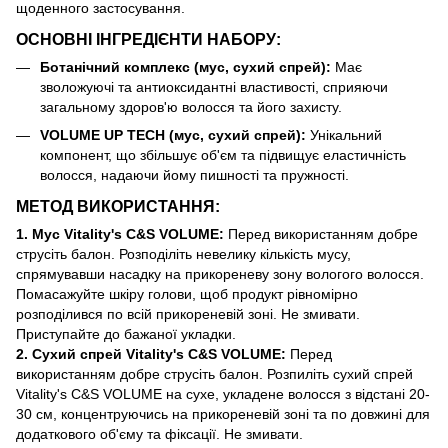
щоденного застосування.
ОСНОВНІ ІНГРЕДІЄНТИ НАБОРУ:
Ботанічний комплекс (мус, сухий спрей):
Має
зволожуючі та антиоксидантні властивості, сприяючи
загальному здоров'ю волосся та його захисту.
VOLUME UP TECH (мус, сухий спрей):
Унікальний
компонент, що збільшує об'єм та підвищує еластичність
волосся, надаючи йому пишності та пружності.
МЕТОД ВИКОРИСТАННЯ:
1. Мус Vitality's C&S VOLUME:
Перед використанням добре
струсіть балон. Розподіліть невелику кількість мусу,
спрямувавши насадку на прикореневу зону вологого волосся.
Помасажуйте шкіру голови, щоб продукт рівномірно
розподілився по всій прикореневій зоні. Не змивати.
Приступайте до бажаної укладки.
2. Сухий спрей Vitality's C&S VOLUME:
Перед
використанням добре струсіть балон. Розпиліть сухий спрей
Vitality's C&S VOLUME на сухе, укладене волосся з відстані 20-
30 см, концентруючись на прикореневій зоні та по довжині для
додаткового об'єму та фіксації. Не змивати.