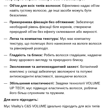
Об'єм для всіх типів волосся:
Ефективно надає об'єм
навіть густому волоссю, де інші засоби можуть бути
безсилими.
Прикоренева фіксація без обтяження:
Забезпечує
необхідний рівень фіксації біля коренів, створюючи
природний об'єм без ефекту склеювання або жирності.
Легка та компактна текстура:
Мус має компактну
текстуру, що полегшує його нанесення на вологе волосся
та рівномірний розподіл.
Гладкість та блиск:
Робить волосся гладкішим, надаючи
йому здорового вигляду та природного блиску.
Зволоження та антиоксидантний захист:
Ботанічний
комплекс у складі забезпечує зволожуючі та потужні
антиоксидантні властивості, захищаючи волосся.
Збільшення еластичності:
Завдяки технології VOLUME
UP TECH, мус підвищує еластичність волосся, роблячи
його більш слухняним та пружним.
Для кого підходить:
Мус Vitality's C&S VOLUME ідеально підходить для всіх типів