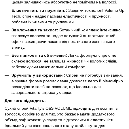
цьому залишаючись абсолютно непомітним на волоссі.
Еластичність та пружність:
Завдяки технології Volume Up
Tech, спрей надає пасмам еластичності й пружності,
роблячи їх живими та рухливими.
Зволоження та захист:
Ботанічний комплекс інтенсивно
зволожує волосся та надає потужний антиоксидантний
ефект, захищаючи локони від негативного зовнішнього
впливу.
Без липкості та обтяження:
Легка формула спрею не
склеює волосся, не залишає жирності чи вологих слідів,
забезпечуючи максимальний комфорт.
Зручність у використанні:
Спрей не потребує змивання,
а зручна форма розпилювача дозволяє легко й рівномірно
розподіляти засіб на локонах, що ідеально для
завершального штриха укладки.
Для кого підходить:
Сухий спрей Vitality's C&S VOLUME підходить для всіх типів
волосся, особливо для тих, хто бажає надати додаткового
об'єму, зафіксувати укладку та підкреслити її еластичність.
Ідеальний для завершального етапу стайлінгу та для