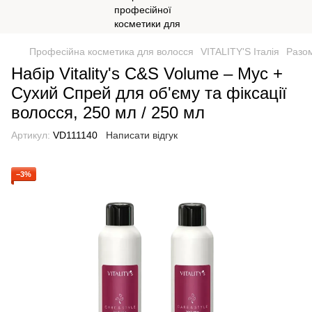
Професійна косметика для волосся
VITALITY'S Італія
Разо
Набір Vitality's C&S Volume – Мус +
Сухий Спрей для об'єму та фіксації
волосся, 250 мл / 250 мл
Артикул:
VD111140
Написати відгук
−3%