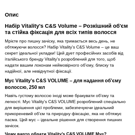
Опис
Набір Vitality's C&S Volume – Розкішний об'єм
та стійка фіксація для всіх типів волосся
Мрієте про пишну зачіску, яка тримається весь день, не
обтяжуючи волосся? Набір Vitality's C&S Volume – це ваш
секрет ідеальної укладки! Цей дует професійних засобів від
італійського бренду Vitality's розроблений для того, щоб
надати вашим локонам неймовірного об'єму, блиску та
надійної, але невідчутної фіксації.
Мус Vitality's C&S VOLUME – для надання об'єму
волоссю, 250 мл
Навіть густому волоссю іноді може бракувати об'єму та
легкості. Мус Vitality's C&S VOLUME розроблений спеціально
для вирішення цієї проблеми, забезпечуючи ідеальний
прикореневий об'єм та природну фіксацію, яка не обтяжує
пасма. Цей мус – ідеальне рішення для створення пишних
зачісок.
Чому варто обрати Vitality's C&S VOLUME Мус?